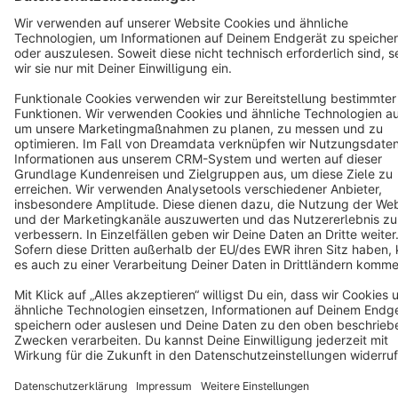
Terms & Conditions
Privacy
Legal notice
Cookie settings
Copyright © shopware AG - All rights reserved
Notice: * All prices are quoted net of the statutory value-added tax