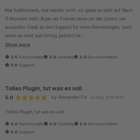
Average rating of 4 out of 5 stars
Mal funktionierts, mal wieder nicht, ich gebe es jetzt auf. Nach
11 Monaten mehr Ärger als Freude lasse ich die Lizenz nun
auslaufen. Dank an den Support für seine Bemühungen, auch
wenn es nicht zum Erfolg geführt hat.
Hauptproblem: Die Anzeige im Listing tuts nicht. Auf der
Show more
Artikeldetailseite funktioniert es
2.5
Functionality
5.0
Usability
3.0
Documentation
Also wer auf die Listingfunktion verzichten kann (kann man ja
5.0
Support
auch die Funktion "Abwährtskompatibilität" in Shopware
nutzen) ist mit dem Plugin gut bedient. Mir war diese Funktion
leider sehr wichtig.
Tolles Plugin, tut was es soll
5.0
by Alexander Fix
24 May 2018 09:51
Average rating of 5 out of 5 stars
Tolles Plugin, tut was es soll
5.0
Functionality
5.0
Usability
5.0
Documentation
5.0
Support