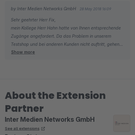
by Inter Medien Networks GmbH
28 May 2018 16:09
Sehr geehrter Herr Fix,
mein Kollege Herr Hahn hatte von Ihnen entsprechende
Zugänge angefordert. Da das Problem in unserem
Testshop und bei anderen Kunden nicht auftritt, gehen
Show more
wir davon aus, dass es lediglich an Ihrem Theme liegt.
Wir helfen Ihnen gerne bei der Fehlerbehebung -
benötigen aber entsprechende Daten.
About the Extension
Partner
Inter Medien Networks GmbH
See all extensions