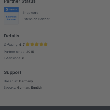
Partner Status
Shopware
Extension Partner
Details
Ø-Rating:
4.7
Partner since:
2015
Average rating of 4.7 out of 5 stars
Extensions:
8
Support
Based in:
Germany
Speaks:
German, English