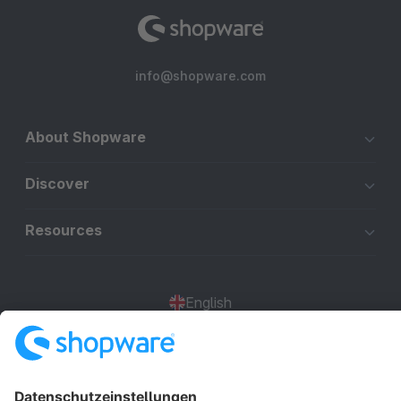
info@shopware.com
About Shopware
Discover
Resources
English
Star
3k+