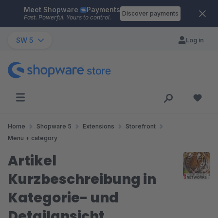
Meet Shopware
Payments
Skip to main content
Discover payments
Fast. Powerful. Yours to control.
SW 5
Log in
Home
Shopware 5
Extensions
Storefront
Menu + category
Artikel
Kurzbeschreibung in
Kategorie- und
Detailansicht