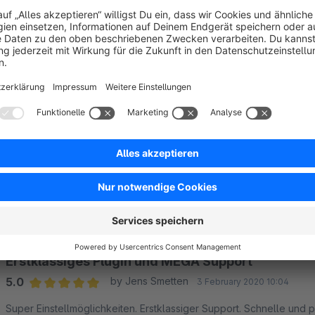
Average rating of 5 out of 5 stars
Leicht zu handeln! Macht was es soll! Lange danach gesucht!
5.0
Functionality
5.0
Usability
5.0
Documentation
5.0
Suppo
Macht was es soll und hat einen super Support
5.0
by Anton von WIRDUZEN
25 May 2021 10:42
Average rating of 5 out of 5 stars
Plugin ist sehr einfach in der Bedienung und macht genau was es
hatten ein Problem (welches nicht mal mit dem Plugin zu tun hat
einsetzen Spaß.
5.0
Functionality
5.0
Usability
5.0
Documentation
5.0
Suppo
Erstklassiges Plugin und MEGA Support
5.0
by Jens Smetten
3 February 2020 10:04
Average rating of 5 out of 5 stars
Super Einstellmöglichkeiten. Erstklassiger Support. Schnelle und p