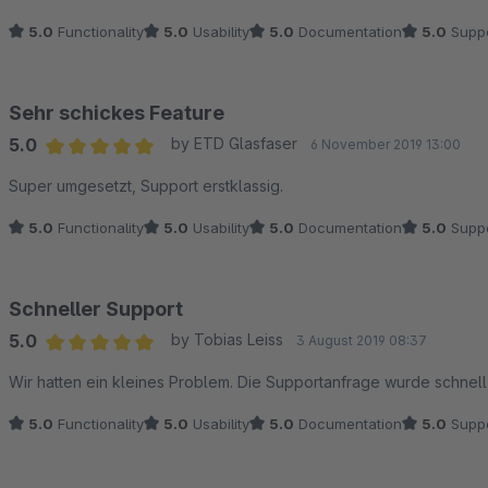
5.0
Functionality
5.0
Usability
5.0
Documentation
5.0
Suppo
Sehr schickes Feature
5.0
by ETD Glasfaser
6 November 2019 13:00
Average rating of 5 out of 5 stars
Super umgesetzt, Support erstklassig.
5.0
Functionality
5.0
Usability
5.0
Documentation
5.0
Suppo
Schneller Support
5.0
by Tobias Leiss
3 August 2019 08:37
Average rating of 5 out of 5 stars
Wir hatten ein kleines Problem. Die Supportan
5.0
Functionality
5.0
Usability
5.0
Documentation
5.0
Suppo