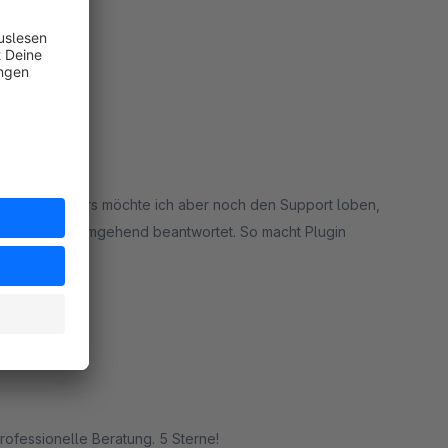
rt
 soll. Besonders möchte ich aber noch den Support loben,
te) und wurde umgehend beantwortet. So macht Plugin
rt
rofessionelle Beratung. 5 Sterne!