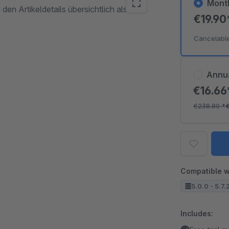
Mont
den Artikeldetails übersichtlich als
€19.9
Cancelabl
Annu
€16.6
€238.80
*
Compatible w
5.0.0 - 5.7.
Includes: