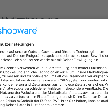
https://www.inter-medien.com
Sort by
Tolles Plug-In
5.0
by Martin
30 November 2022 08:28