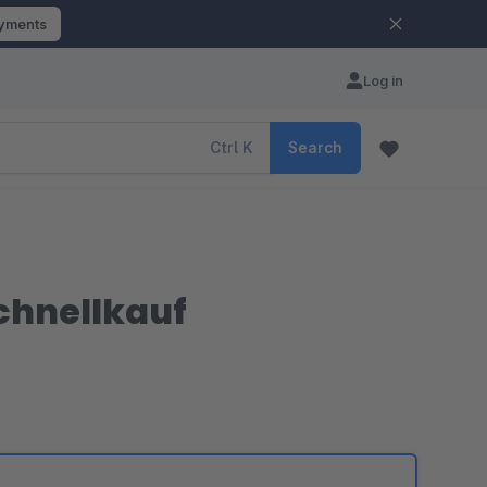
ayments
Log in
Ctrl
K
Search
Schnellkauf