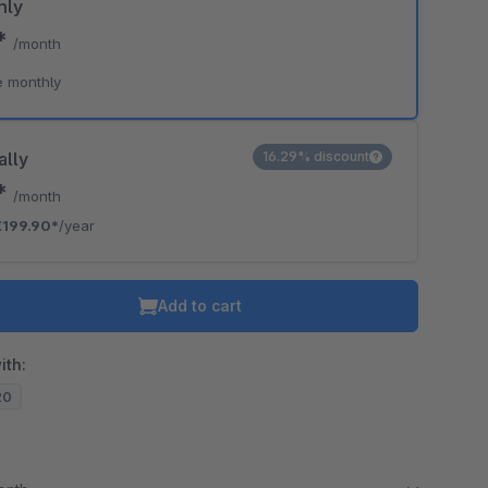
hly
0*
/month
e monthly
ally
16.29% discount
6*
/month
€199.90*
/year
Add to cart
ith:
20