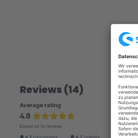
Reviews (14)
Average rating
4.8
Average rating of 4.75 out of 5 stars
Based on 14 reviews
4.7
Functionality
4.7
Usability