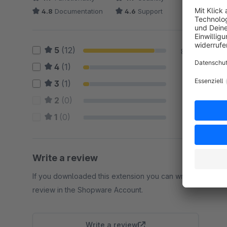
4.8
Documentation
4.6
Support
5
(12)
86 %
4
(1)
7 %
3
(1)
7 %
2
(0)
0 %
1
(0)
0 %
Write a review
If you downloaded this extension you can write a
review in the Shopware Account.
Write a review