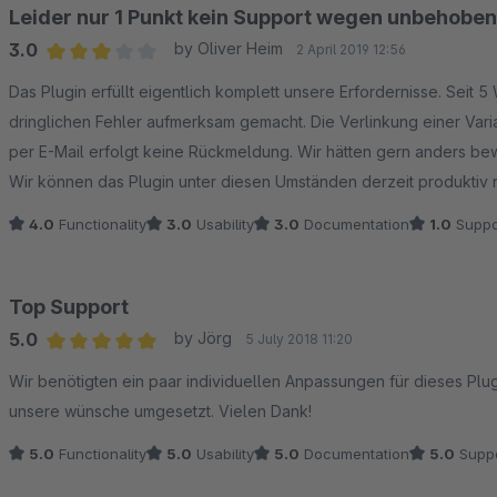
Leider nur 1 Punkt kein Support wegen unbehob
3.0
by Oliver Heim
2 April 2019 12:56
Average rating of 3 out of 5 stars
Das Plugin erfüllt eigentlich komplett unsere Erfordernisse. Seit
dringlichen Fehler aufmerksam gemacht. Die Verlinkung einer Variant
per E-Mail erfolgt keine Rückmeldung. Wir hätten gern anders bew
Wir können das Plugin unter diesen Umständen derzeit produktiv n
4.0
Functionality
3.0
Usability
3.0
Documentation
1.0
Suppo
Top Support
5.0
by Jörg
5 July 2018 11:20
Average rating of 5 out of 5 stars
Wir benötigten ein paar individuellen Anpassungen für dieses Plug
unsere wünsche umgesetzt. Vielen Dank!
5.0
Functionality
5.0
Usability
5.0
Documentation
5.0
Suppo