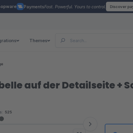
hopware
Payments
Fast. Powerful. Yours to control.
Discover p
grations
Themes
ge
elle auf der Detailseite + 
s:
525