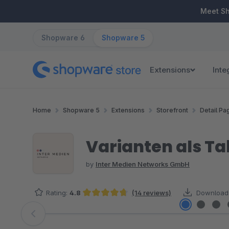
ip to main content
Skip to search
Skip to main navigation
Meet S
Shopware 6
Shopware 5
Extensions
Inte
Home
Shopware 5
Extensions
Storefront
Detail Pa
Varianten als Tab
by
Inter Medien Networks GmbH
Rating:
4.8
(14 reviews)
Download
Average rating of 4.75 out of 5 stars
Skip image gallery