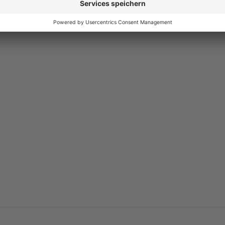
5.0
Functionality
5.0
Usability
5.0
Documentation
5.0
Suppo