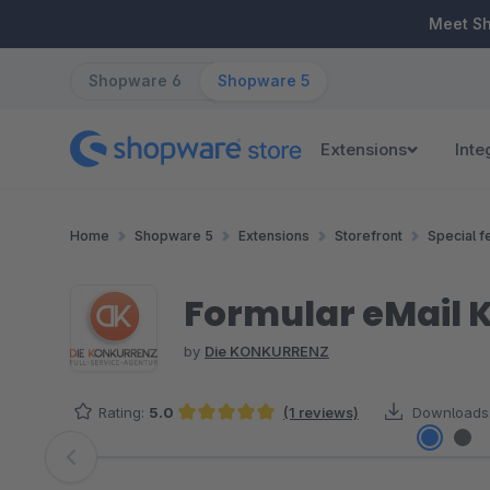
ip to main content
Skip to search
Skip to main navigation
Meet S
Shopware 6
Shopware 5
Extensions
Inte
Home
Shopware 5
Extensions
Storefront
Special f
Formular eMail K
by
Die KONKURRENZ
Rating:
5.0
(1 reviews)
Downloads
Average rating of 5 out of 5 stars
Skip image gallery