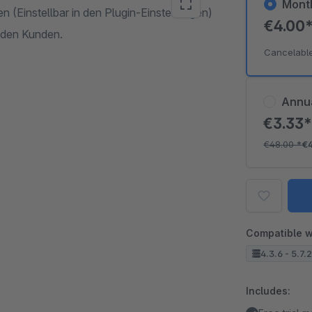
Mont
 (Einstellbar in den Plugin-Einstellungen)
€4.00
 den Kunden.
Cancelabl
Annu
€3.33
€48.00
*
€
Compatible w
4.3.6 - 5.7.
Includes: