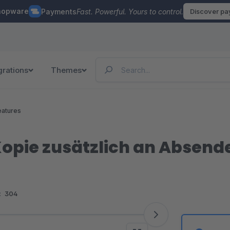
hopware
Payments
Fast. Powerful. Yours to control.
Discover p
grations
Themes
eatures
opie zusätzlich an Absend
:
304