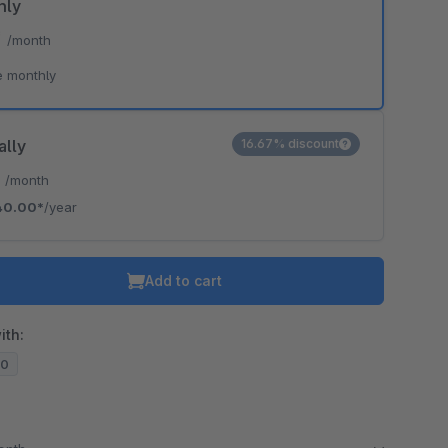
hly
*
/month
e monthly
ally
16.67% discount
*
/month
40.00*
/year
Add to cart
ith:
20