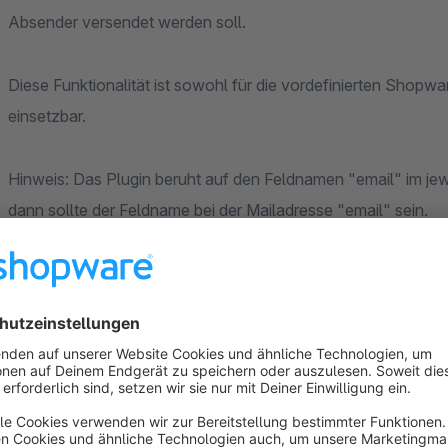
Absender versendet werden soll.
Diese Funktionalität ist sowohl für die vordefinierten Shopw
einsetzbar.
Hinweis: Das Plugin beruht auf den Feldnamen "email" im jewei
dann sollte der Feldname bei der Mailadresse "email" sein.
Hinweis: Ab Version 2.1.0 gibt es neue Einstellungen. Die ID
in einem Fenster definiert.
Achtung: das Plugin ist nicht mit dem Shopware-Ticke