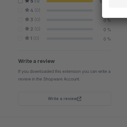
5
(1)
100 %
4
(0)
0 %
3
(0)
0 %
2
(0)
0 %
1
(0)
0 %
Write a review
If you downloaded this extension you can write a
review in the Shopware Account.
Write a review