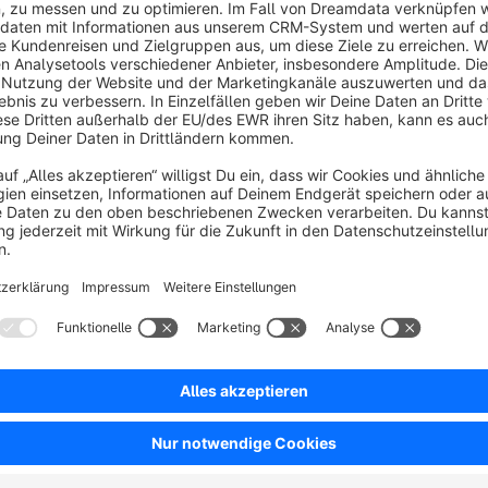
Sort by
Super Plugin, toller Support
5.0
by R.Möller
23 April 2018 11:54
Average rating of 5 out of 5 stars
Somit erhält der Kunde auch endlich eine Kopie seiner Anfrage.
Support Anfrage wurde sehr schnell beantwortet und Update zur V