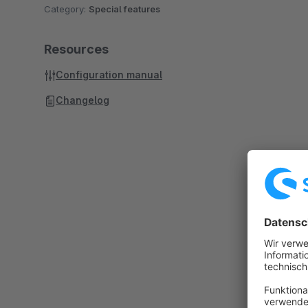
Category:
Special features
Resources
Configuration manual
Changelog