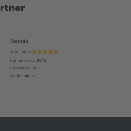
rtner
Details
Ø-Rating:
5
Partner since:
2016
Average rating of 5 out of 5 stars
Extensions:
14
Certifications:
1