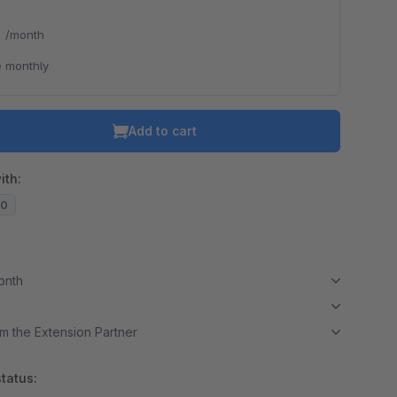
*
/month
 monthly
Add to cart
ith:
20
month
m the Extension Partner
tatus: