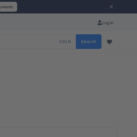
ayments
Log in
Ctrl
K
Search