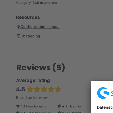
Category:
B2B extensions
Resources
Configuration manual
Changelog
Reviews (5)
Average rating
4.8
Average rating of 4.8 out of 5 stars
Based on 5 reviews
4.1
Functionality
4.8
Usability
5.0
Documentation
5.0
Support