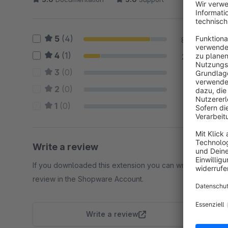
5
(4)
80 %
4
(1)
20 %
3
(0)
0 %
2
(0)
0 %
1
(0)
0 %
Write a review
If you downloaded this extension you can write a
review in the Shopware Account.
Write a review