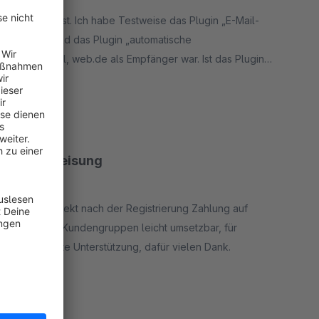
 mehr ausgelöst. Ich habe Testweise das Plugin „E-Mail-
et wird. Sobald das Plugin „automatische
egal ob gmail, web.de als Empfänger war. Ist das Plugin
rt
o das Problem liegt.
gruppenzuweisung
e sollten direkt nach der Registrierung Zahlung auf
weisung der Kundengruppen leicht umsetzbar, für
nd kompetente Unterstützung, dafür vielen Dank.
rt