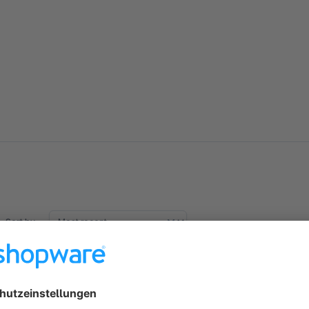
Sort by
Der Mailversand wird grundsätzlich nicht ausgel
4.0
by Joachim
17 August 2018 15:30
Average rating of 4 out of 5 stars