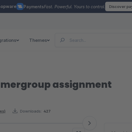
hopware
Payments
Fast. Powerful. Yours to control.
Discover p
grations
Themes
omergroup assignment
ws)
Downloads:
427