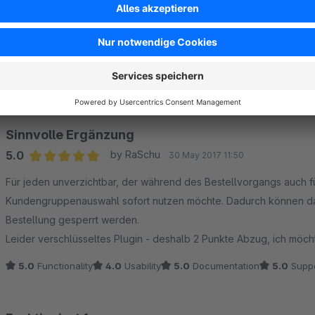
Sehr guter Service!
5.0
by Simon
17 July 2017 13:49
Average rating of 5 out of 5 stars
die beste Agentur, seit ich Shopware kenne!
5.0
Functionality
5.0
Usability
5.0
Documentation
5.0
Suppo
Sinnvolle Ergänzung
5.0
by RaSchu
30 May 2017 11:50
Average rating of 5 out of 5 stars
Für jeden unverzichtbar, der während des Bestellvorgangs auch
Kundengruppenauswahl sofort nutzen möchte. Dadurch können da
Bestellung gesperrt werden.
Leider verschlüsseltes Plugin - deshalb 2 Punkte Abzug, ich möcht
5.0
Functionality
4.0
Usability
5.0
Documentation
5.0
Suppo