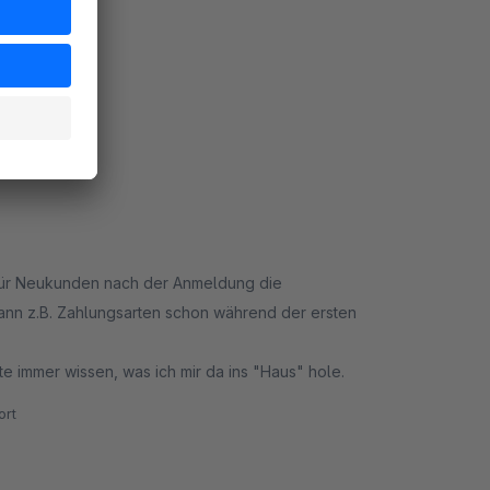
rt
 für Neukunden nach der Anmeldung die
nn z.B. Zahlungsarten schon während der ersten
e immer wissen, was ich mir da ins "Haus" hole.
rt