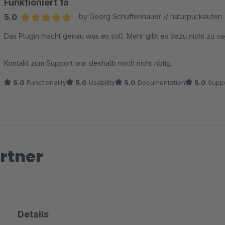
Funktioniert 1a
5.0
by Georg Schuffenhauer // naturpur.kaufen
Average rating of 5 out of 5 stars
Das Plugin macht genau was es soll. Mehr gibt es dazu nicht zu sa
Kontakt zum Support war deshalb noch nicht nötig.
5.0
Functionality
5.0
Usability
5.0
Documentation
5.0
Suppo
rtner
Details