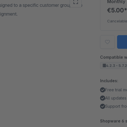
Monthly
signed to a specific customer group. The
€5.00
signment.
Cancelable
Compatible w
4.2.3 - 5.7.
Includes:
Free trial 
All updates
Support fro
Shopware 6 s