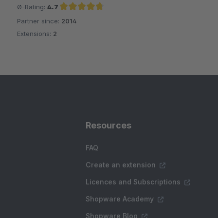
Ø-Rating:
4.7
Partner since:
2014
Average rating of 4.7 out of 5 stars
Extensions:
2
Resources
FAQ
Create an extension
Licences and Subscriptions
Shopware Academy
Shopware Blog