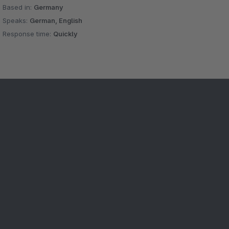
Based in:
Germany
Speaks:
German, English
Response time:
Quickly