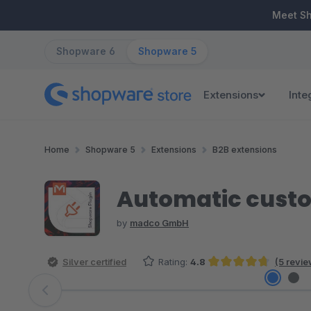
ip to main content
Skip to search
Skip to main navigation
Meet S
Shopware 6
Shopware 5
Extensions
Inte
Home
Shopware 5
Extensions
B2B extensions
Automatic cust
by
madco GmbH
Silver certified
Rating:
4.8
(5 revie
Average rating of 4.8 out of 5 stars
Skip image gallery