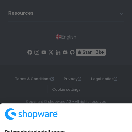
Resources
English
Star
3k+
Terms & Conditions
Privacy
Legal notice
Cookie settings
Copyright © shopware AG - All rights reserved
Notice: * All prices are quoted net of the statutory value-added tax