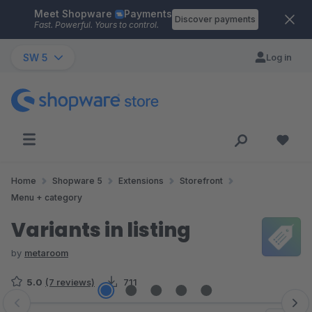
Meet Shopware
Payments
Skip to main content
Discover payments
Fast. Powerful. Yours to control.
SW 5
Log in
Home
Shopware 5
Extensions
Storefront
Menu + category
Variants in listing
by
metaroom
5.0
(7 reviews)
711
Skip image gallery