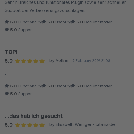
Sehr hilfreiches und funktionales Plugin sowie sehr schneller
Support bei Verbesserungsvorschlägen.
5.0
Functionality
5.0
Usability
5.0
Documentation
5.0
Support
TOP!
5.0
by Volker
7 February 2019 21:08
Average rating of 5 out of 5 stars
-
5.0
Functionality
5.0
Usability
5.0
Documentation
5.0
Support
...das hab ich gesucht
5.0
by Elisabeth Weniger - talania.de
Average rating of 5 out of 5 stars