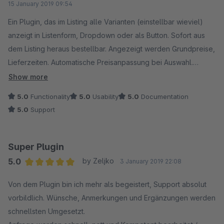
15 January 2019 09:54
Ein Plugin, das im Listing alle Varianten (einstellbar wieviel)
anzeigt in Listenform, Dropdown oder als Button. Sofort aus
dem Listing heraus bestellbar. Angezeigt werden Grundpreise,
Lieferzeiten. Automatische Preisanpassung bei Auswahl.
Diverse Einstellmöglichkeiten, die sich bis auf die Artikel
Show more
runterbrechen lassen, sind vorhanden. Da ich nur mit einer
5.0
Functionality
5.0
Usability
5.0
Documentation
Attributsgruppe arbeite, ist es für mich wie gemacht. Der
5.0
Support
Support ist spitze und antwortet schnell, stellt Updates fast in
"Lichtgeschwindigkeit" bereit ;-). Bisher habe ich es nur
getestet, werde es mieten. Vielen Dank.
Super Plugin
5.0
by Zeljko
3 January 2019 22:08
Average rating of 5 out of 5 stars
Von dem Plugin bin ich mehr als begeistert, Support absolut
vorbildlich. Wünsche, Anmerkungen und Ergänzungen werden
schnellsten Umgesetzt.