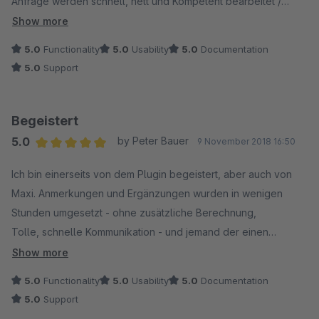
Anfrage werden schnell, nett und Kompetent bearbeitet /
beantwortet.
Show more
5.0
Functionality
5.0
Usability
5.0
Documentation
5.0
Support
Begeistert
5.0
by Peter Bauer
9 November 2018 16:50
Average rating of 5 out of 5 stars
Ich bin einerseits von dem Plugin begeistert, aber auch von
Maxi. Anmerkungen und Ergänzungen wurden in wenigen
Stunden umgesetzt - ohne zusätzliche Berechnung,
Tolle, schnelle Kommunikation - und jemand der einen
versteht. Weiter so. Freue mich.
Show more
Peter
5.0
Functionality
5.0
Usability
5.0
Documentation
5.0
Support