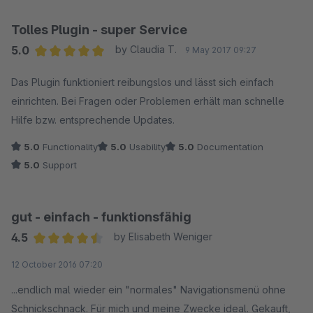
Mathias Bauer
Tolles Plugin - super Service
5.0
by Claudia T.
9 May 2017 09:27
Average rating of 5 out of 5 stars
Das Plugin funktioniert reibungslos und lässt sich einfach
einrichten. Bei Fragen oder Problemen erhält man schnelle
Hilfe bzw. entsprechende Updates.
5.0
Functionality
5.0
Usability
5.0
Documentation
5.0
Support
gut - einfach - funktionsfähig
4.5
by Elisabeth Weniger
Average rating of 4.5 out of 5 stars
12 October 2016 07:20
...endlich mal wieder ein "normales" Navigationsmenü ohne
Schnickschnack. Für mich und meine Zwecke ideal. Gekauft,