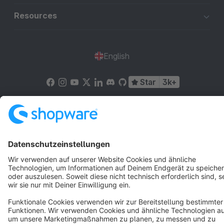
Resources
English
Star
3k+
Terms & Conditions
Privacy
Legal notice
Cookie settings
Copyright © shopware AG - All rights reserved
Notice: * All prices are quoted net of the statutory value-added tax