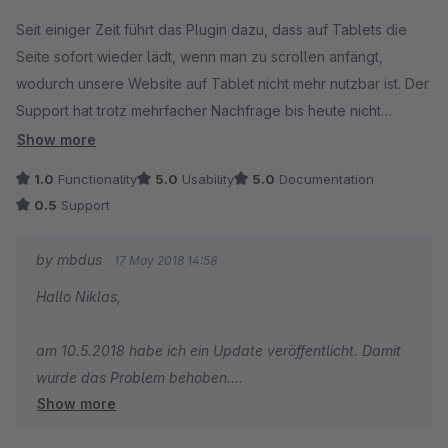
Average rating of 3 out of 5 stars
Seit einiger Zeit führt das Plugin dazu, dass auf Tablets die
Seite sofort wieder lädt, wenn man zu scrollen anfängt,
wodurch unsere Website auf Tablet nicht mehr nutzbar ist. Der
Support hat trotz mehrfacher Nachfrage bis heute nicht
reagiert.
Show more
1.0
Functionality
5.0
Usability
5.0
Documentation
0.5
Support
by mbdus
17 May 2018 14:58
Hallo Niklas,
am 10.5.2018 habe ich ein Update veröffentlicht. Damit
wurde das Problem behoben.
Show more
Viele Grüße