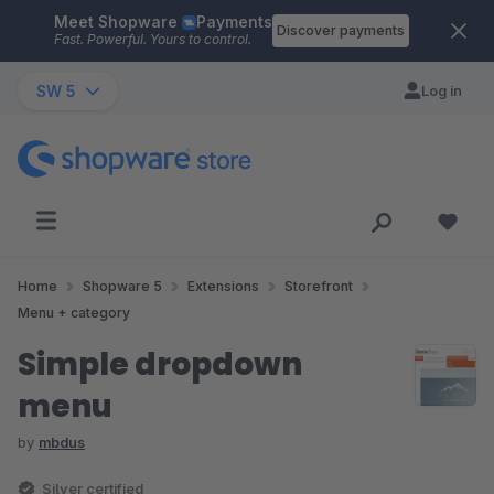
Meet Shopware
Payments
Skip to main content
Discover payments
Fast. Powerful. Yours to control.
SW 5
Log in
Home
Shopware 5
Extensions
Storefront
Menu + category
Simple dropdown
menu
by
mbdus
Silver certified