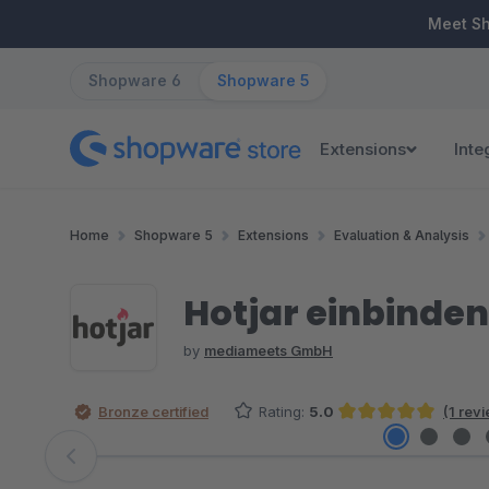
ip to main content
Skip to search
Skip to main navigation
Meet S
Shopware 6
Shopware 5
Extensions
Inte
Home
Shopware 5
Extensions
Evaluation & Analysis
Hotjar einbinden
by
mediameets GmbH
Bronze certified
Rating:
5.0
(1 rev
Average rating of 5 out of 5 stars
Skip image gallery