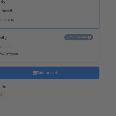
hly
*
/month
e monthly
ally
20% discount
*
/month
19.20*
/year
Add to cart
ith:
20