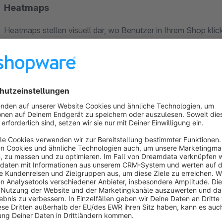
Heatmaps
Heatmaps stellen visuell dar, wo Benutzer in Ihrem Shop kli
erfahren Sie, wie sich Benutzer wirklich verhalten.
Aufnahmen
Aufnahmen sind Live-Wiedergaben von Benutzern in Ihrem Sh
Aufzeichnungen jedes Besuchs an, einschließlich der Klick
Identifizieren Sie Probleme im Handumdrehen und erkennen 
Umfragen
Umfragen bringen die Stimme des Kunden in Ihre Entscheidun