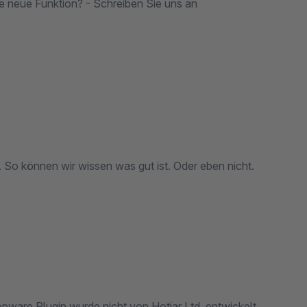
 neue Funktion? - Schreiben Sie uns an
e. So können wir wissen was gut ist. Oder eben nicht.
opware Plugin wurde nicht von Hotjar Ltd. entwickelt