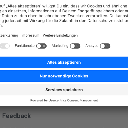
eine neue Funktion sammeln? Verwenden Sie eine gezielte Um
besser zu verstehen.
Incoming Feedback
Incoming Feedback ist eine Echtzeit-Vorschlagsbox auf Ihrer
oder Freude über einzelne Teile Ihres Shops auszudrücken, bi
sie betrachten.
Feedback