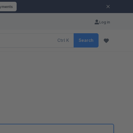
ayments
Log in
Ctrl
K
Search