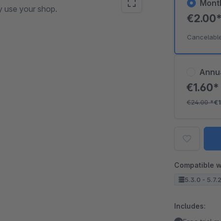
Mont
y use your shop.
€2.00
Cancelabl
Annu
€1.60
€24.00
*
€
Compatible w
5.3.0 - 5.7.
Includes: