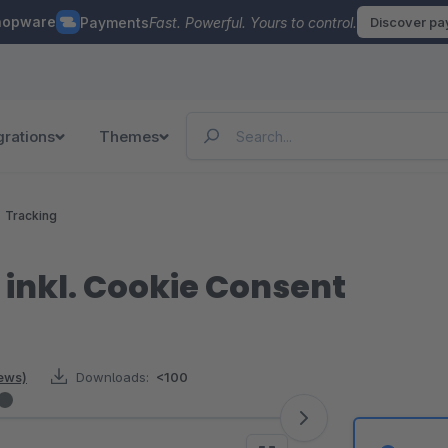
hopware
Payments
Fast. Powerful. Yours to control.
Discover p
grations
Themes
Tracking
 inkl. Cookie Consent
iews)
Downloads:
<100