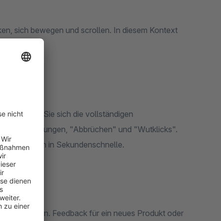
cken, sich bewegen und scrollen. In diesem Kontext
op. Sehen Sie sich die vollständigen
s, Mausbewegungen, "Abbrüchen" und "Wutklicks".
Sie Lösungen in Sekundenschnelle.
gsfindung ein. Feedback für ein neues Produkt oder