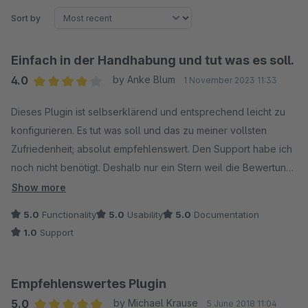
Sort by
Einfach in der Handhabung und tut was es soll.
4.0
by Anke Blum
1 November 2023 11:33
Average rating of 4 out of 5 stars
Dieses Plugin ist selbserklärend und entsprechend leicht zu
konfigurieren. Es tut was soll und das zu meiner vollsten
Zufriedenheit; absolut empfehlenswert. Den Support habe ich
noch nicht benötigt. Deshalb nur ein Stern weil die Bewertung
ohne Stern nicht abgeschickt werden kann.
Show more
5.0
Functionality
5.0
Usability
5.0
Documentation
1.0
Support
Empfehlenswertes Plugin
5.0
by Michael Krause
5 June 2018 11:04