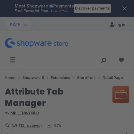
Meet Shopware
Payments
Skip to main content
Discover payments
Fast. Powerful. Yours to control.
SW 5
Log in
Home
Shopware 5
Extensions
Storefront
Detail Page
Attribute Tab
Manager
by
MILLENWORLD
4.9
(12 reviews)
574