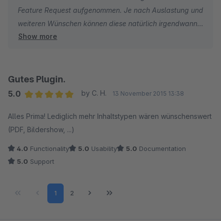
Feature Request aufgenommen. Je nach Auslastung und
weiteren Wünschen können diese natürlich irgendwann
Show more
ins Plugin fließen!
Gutes Plugin.
5.0
by C. H.
13 November 2015 13:38
Average rating of 5 out of 5 stars
Alles Prima! Lediglich mehr Inhaltstypen wären wünschenswert
(PDF, Bildershow, ...)
4.0
Functionality
5.0
Usability
5.0
Documentation
5.0
Support
Page
Page
1
2