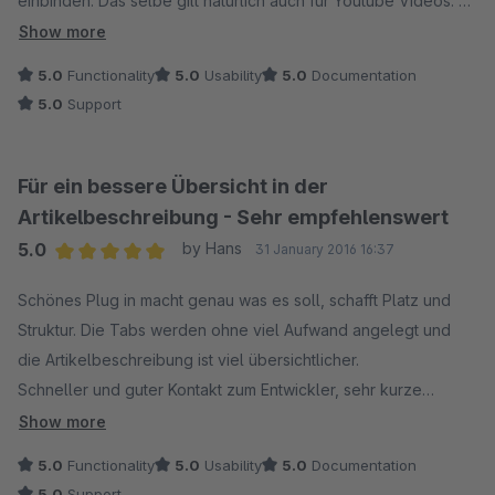
einbinden. Das selbe gilt natürlich auch für Youtube Videos.
Niklas bieten einen erstklassigen Support!
Show more
5.0
Functionality
5.0
Usability
5.0
Documentation
5.0
Support
Für ein bessere Übersicht in der
Artikelbeschreibung - Sehr empfehlenswert
5.0
by Hans
31 January 2016 16:37
Average rating of 5 out of 5 stars
Schönes Plug in macht genau was es soll, schafft Platz und
Struktur. Die Tabs werden ohne viel Aufwand angelegt und
die Artikelbeschreibung ist viel übersichtlicher.
Schneller und guter Kontakt zum Entwickler, sehr kurze
Reaktionszeit bzgl. einer Änderung.
Show more
5.0
Functionality
5.0
Usability
5.0
Documentation
5.0
Support