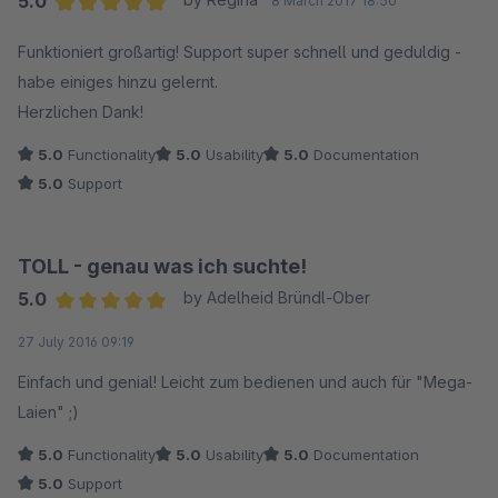
5.0
8 March 2017 18:50
Average rating of 5 out of 5 stars
Funktioniert großartig! Support super schnell und geduldig -
habe einiges hinzu gelernt.
Herzlichen Dank!
5.0
Functionality
5.0
Usability
5.0
Documentation
5.0
Support
TOLL - genau was ich suchte!
5.0
by Adelheid Bründl-Ober
Average rating of 5 out of 5 stars
27 July 2016 09:19
Einfach und genial! Leicht zum bedienen und auch für "Mega-
Laien" ;)
5.0
Functionality
5.0
Usability
5.0
Documentation
5.0
Support