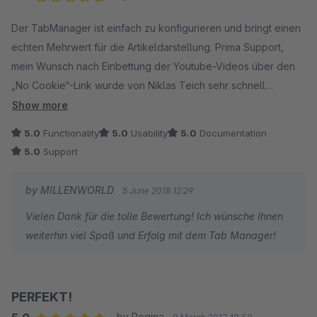
Average rating of 5 out of 5 stars
Der TabManager ist einfach zu konfigurieren und bringt einen
echten Mehrwert für die Artikeldarstellung. Prima Support,
mein Wunsch nach Einbettung der Youtube-Videos über den
„No Cookie“-Link wurde von Niklas Teich sehr schnell
umgesetzt, dafür herzlichen Dank!
Show more
5.0
Functionality
5.0
Usability
5.0
Documentation
5.0
Support
by MILLENWORLD
5 June 2018 12:29
Vielen Dank für die tolle Bewertung! Ich wünsche Ihnen
weiterhin viel Spaß und Erfolg mit dem Tab Manager!
PERFEKT!
by Regina