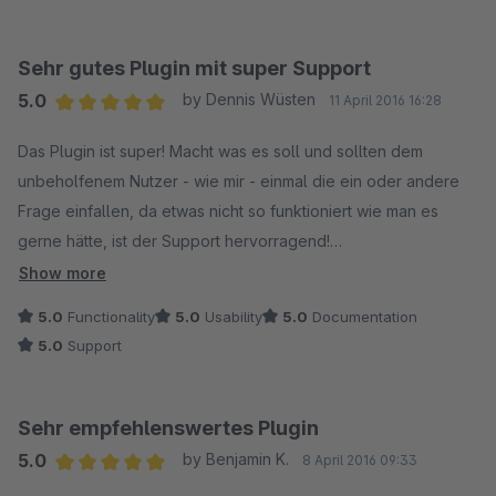
Sehr gutes Plugin mit super Support
5.0
by Dennis Wüsten
11 April 2016 16:28
Average rating of 5 out of 5 stars
Das Plugin ist super! Macht was es soll und sollten dem
unbeholfenem Nutzer - wie mir - einmal die ein oder andere
Frage einfallen, da etwas nicht so funktioniert wie man es
gerne hätte, ist der Support hervorragend!
Show more
Ich hatte zunächst Probleme mit der Größe der Freitextfelder,
5.0
Functionality
5.0
Usability
5.0
Documentation
nach kaum 30 Minuten war die Antwort da und das Problem
5.0
Support
war gelöst.
Mein letztes Problem war, dass ich gerne die Überschrift der
Sehr empfehlenswertes Plugin
Tabs ändern wollte.
5.0
by Benjamin K.
8 April 2016 09:33
Die Antwort ließ ebenfalls nicht lange auf sich warten und
Average rating of 5 out of 5 stars