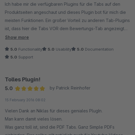
bezüglich des Problems wurde innerhalb weniger Tage eine
Ich habe mir die verfügbaren Plugins für die Tabs auf den
neue Version des Plugins geschrieben und veröffentlicht, in
Produktseiten angeschaut und dieses Plugin bot für mich die
der es nun möglich ist oben genanntes Problem zu beseitigen.
meisten Funktionen. Ein großer Vorteil zu anderen Tab-Plugins
ist, dass hier die Tabs VOR dem Bewertungs-Tab angezeigt
Ich würde das Plugin jedem weiter empfehlen, der seine
werden und nicht erst dahinter. Der Preis ist zudem 1A, sehr
Show more
Artikel mit viel Text übersichtlich präsentieren möchte.
gutes Preis-/Leistungsverhältnis. Wie man am ChangeLog
5.0
Functionality
5.0
Usability
5.0
Documentation
sehen kann, wird das Plugin auch weiter
5.0
Support
überarbeitet/erweitert. Großes Lob an den Entwickler!
Tolles Plugin!
5.0
by Patrick Reinhofer
Average rating of 5 out of 5 stars
15 February 2016 08:02
Vielen Dank an Niklas für dieses geniales PlugIn.
Man kann damit vieles lösen.
Was ganz toll ist, sind die PDF Tabs. Ganz Simple PDFs