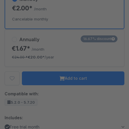
€2.00*
/month
Cancelable monthly
Annually
16.67% discount
€1.67*
/month
€24.00
*
€20.00*
/year
Add to cart
Compatible with:
5.2.0 - 5.7.20
Includes:
Free trial month