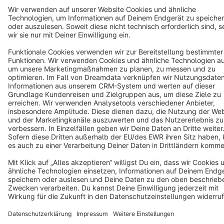
Copyright © shopware AG - All rights reserved
Notice: * All prices are quoted net of the statutory value-added tax