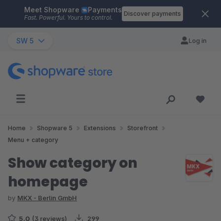
Meet Shopware
Payments
Skip to main content
Discover payments
Fast. Powerful. Yours to control.
SW 5
Log in
Home
Shopware 5
Extensions
Storefront
Menu + category
Show category on
homepage
by
MKX - Berlin GmbH
5.0
(3 reviews)
299