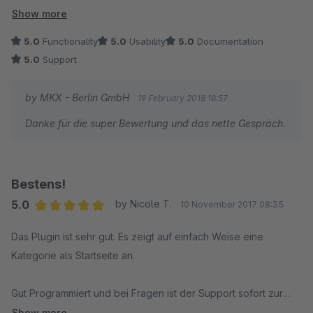
verständlich und kompetent geantwortet.
Show more
Von mir ein klares AAA+++
5.0
Functionality
5.0
Usability
5.0
Documentation
5.0
Support
by MKX - Berlin GmbH
19 February 2018 18:57
Danke für die super Bewertung und das nette Gespräch.
Bestens!
5.0
by Nicole T.
10 November 2017 08:35
Average rating of 5 out of 5 stars
Das Plugin ist sehr gut. Es zeigt auf einfach Weise eine
Kategorie als Startseite an.
Gut Programmiert und bei Fragen ist der Support sofort zur
Stelle.
Show more