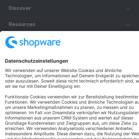
Discover
Resources
English
Star
3k+
Terms & Conditions
Privacy
Legal notice
Cookie settings
Copyright © shopware AG - All rights reserved
Notice: * All prices are quoted net of the statutory value-added tax