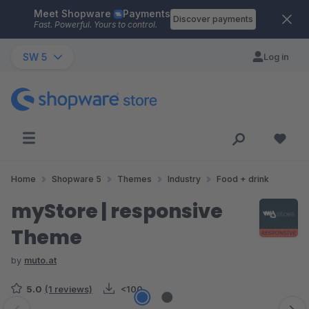
Meet Shopware
Payments
Skip to main content
Discover payments
Fast. Powerful. Yours to control.
SW 5
Log in
Home
Shopware 5
Themes
Industry
Food + drink
myStore | responsive
Theme
by
muto.at
5.0
(1 reviews)
<100