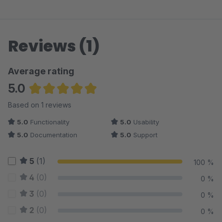
Onlineshop durchführen können und auch über welche
Dienstleister der Versand bei Ihnen erfolgt.
Reviews (1)
Average rating
5.0
Average rating of 5 out of 5 stars
Based on 1 reviews
5.0
Functionality
5.0
Usability
5.0
Documentation
5.0
Support
5
(1)
100 %
4
(0)
0 %
3
(0)
0 %
2
(0)
0 %