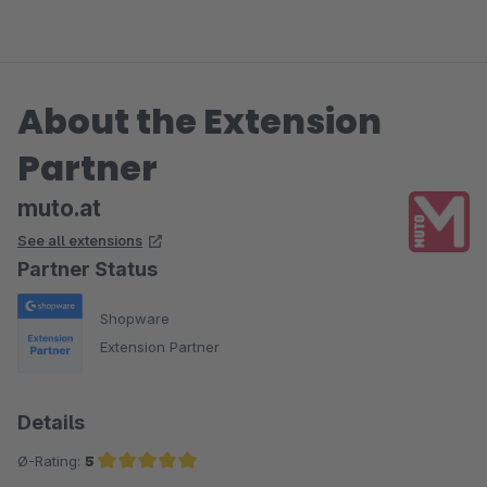
Wer sich weitestgehend die Standardfunktinalitäten der
Shopware nutzt, ist mit diesem Template sicherlich bestens
bedinet.
About the Extension
Partner
muto.at
See all extensions
Partner Status
Shopware
Extension Partner
Details
Ø-Rating:
5