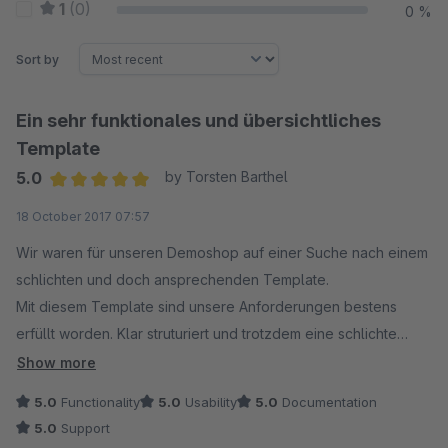
1
(0)
0 %
Sort by
Ein sehr funktionales und übersichtliches
Template
5.0
by Torsten Barthel
Average rating of 5 out of 5 stars
18 October 2017 07:57
Wir waren für unseren Demoshop auf einer Suche nach einem
schlichten und doch ansprechenden Template.
Mit diesem Template sind unsere Anforderungen bestens
erfüllt worden. Klar struturiert und trotzdem eine schlichte
Eleganz. Alle Funktionalitäten des Onlineshops sind zu 100 %
Show more
unetrstützt und umegsetzt. Der Support ist hervorragend,
5.0
Functionality
5.0
Usability
5.0
Documentation
Änderungswünsche werden nahezu umgehend umgesetzt und
5.0
Support
eingearbeitet.