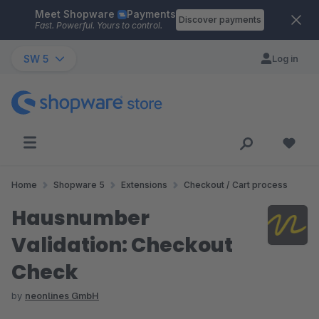
Meet Shopware
Payments
Skip to main content
Discover payments
Fast. Powerful. Yours to control.
SW 5
Log in
Home
Shopware 5
Extensions
Checkout / Cart process
Hausnumber
Validation: Checkout
Check
by
neonlines GmbH