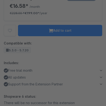
€16.58*
/month
€228.00
*
€199.00*
/year
Add to cart
Compatible with:
5.3.0 - 5.7.20
Includes:
Free trial month
All updates
Support from the Extension Partner
Shopware 6 status:
There will be no successor for this extension