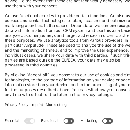
Notice: * All prices are quoted net of the statutory value-added tax