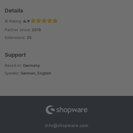
Details
Ø-Rating:
4.9
Partner since:
2015
Average rating of 4.9 out of 5 stars
Extensions:
25
Support
Based in:
Germany
Speaks:
German, English
info@shopware.com