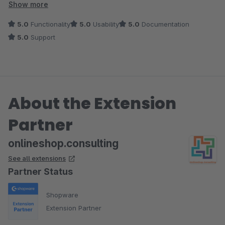
Unglaublich guter und schneller Service. Kann jedem nur
Show more
dieses Plugin empfehlen !
5.0
Functionality
5.0
Usability
5.0
Documentation
5.0
Support
About the Extension
Partner
onlineshop.consulting
See all extensions
Partner Status
Shopware
Extension Partner