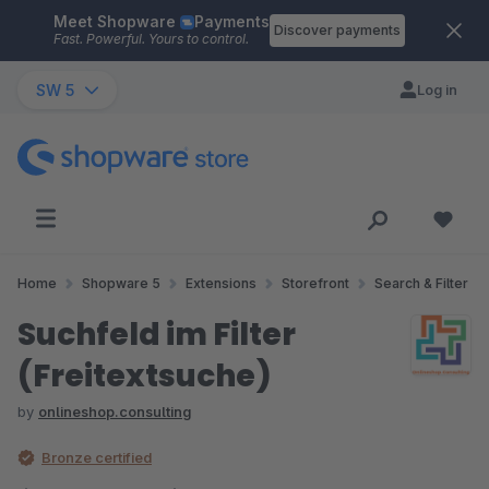
Meet Shopware
Payments
Skip to main content
Discover payments
Fast. Powerful. Yours to control.
SW 5
Log in
Home
Shopware 5
Extensions
Storefront
Search & Filter
Suchfeld im Filter
(Freitextsuche)
by
onlineshop.consulting
Bronze certified