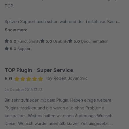
TOP.
Spitzen Support auch schon während der Testphase. Kann
man bedenkenlos weiterempfehlen.
Show more
5.0
Functionality
5.0
Usability
5.0
Documentation
5.0
Support
TOP Plugin - Super Service
5.0
by Robert Jovanovic
Average rating of 5 out of 5 stars
24 October 2018 13:23
Bin sehr zufrieden mit dem Plugin. Haben einige weitere
Plugins installiert und die waren alle ohne Probleme
kompatibel. Weiters hatten wir einen Änderungs-Wunsch.
Dieser Wunsch wurde innerhalb kurzer Zeit umgesetzt.