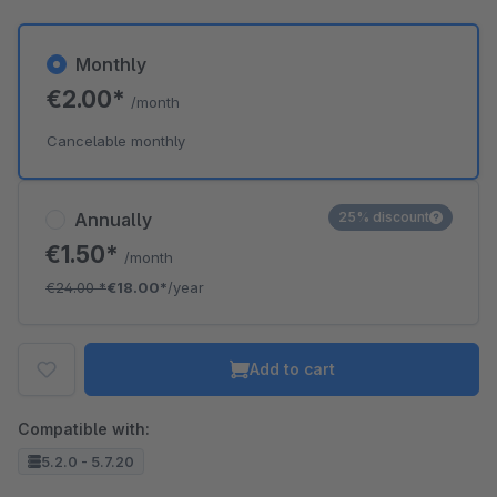
Monthly
€2.00*
/month
Cancelable monthly
Annually
25% discount
€1.50*
/month
€24.00
*
€18.00*
/year
Add to cart
Compatible with:
5.2.0 - 5.7.20