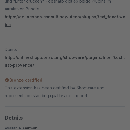
und "Enter drücken" - deshalb gibt es beide Plugins im
attraktiven Bundle
https://onlineshop.consulting/videos/plugins/text_facet.we
bm
Demo:
http://onlineshop.consulting/shopware/plugins/filter/kochl
ust-provence/
Bronze certified
This extension has been certified by Shopware and
represents outstanding quality and support.
Details
Available:
German