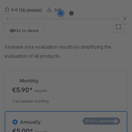
5.0
(18 reviews)
245
Skip image gallery
Go to demo
Increase your evaluation results by simplifying the
evaluation of all products.
Monthly
€5.90*
/month
Cancelable monthly
15.25% discount
Annually
€5.00*