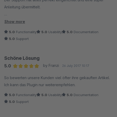
Mit freundlichem Gruß
Anleitung übermittelt.
Marco T.
Hoher Nutzen für Kunden durch einfache und zeitsparende
Show more
Bewertungsmöglichkeit.
5.0
Functionality
5.0
Usability
5.0
Documentation
5.0
Support
Schöne Lösung
5.0
by Franzi
26 July 2017 10:17
Average rating of 5 out of 5 stars
So bewerten unsere Kunden viel öfter ihre gekauften Artikel.
Ich kann das Plugin nur weiterempfehlen.
5.0
Functionality
5.0
Usability
5.0
Documentation
5.0
Support