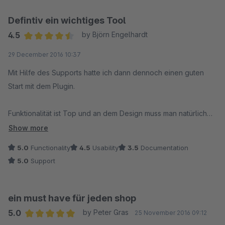
Defintiv ein wichtiges Tool
4.5
by Björn Engelhardt
Average rating of 4.5 out of 5 stars
29 December 2016 10:37
Mit Hilfe des Supports hatte ich dann dennoch einen guten
Start mit dem Plugin.
Funktionalität ist Top und an dem Design muss man natürlich
arbeiten. Dennoch funktioniert alles und erfüllt seinen Zweck,
Show more
die Kunden dazu zu bewegen eine Bewertung abzugeben.
5.0
Functionality
4.5
Usability
3.5
Documentation
5.0
Support
ein must have für jeden shop
5.0
by Peter Gras
25 November 2016 09:12