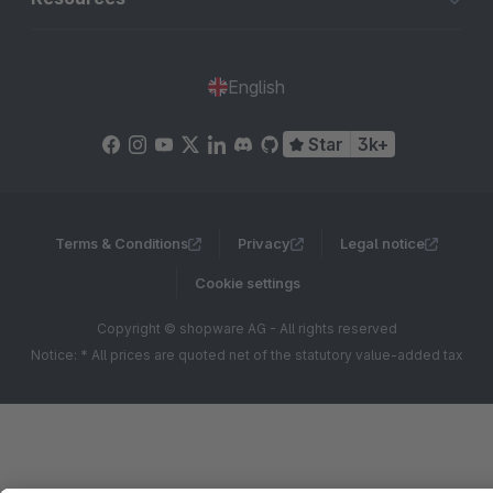
English
Star
3k+
Terms & Conditions
Privacy
Legal notice
Cookie settings
Copyright © shopware AG - All rights reserved
Notice: * All prices are quoted net of the statutory value-added tax