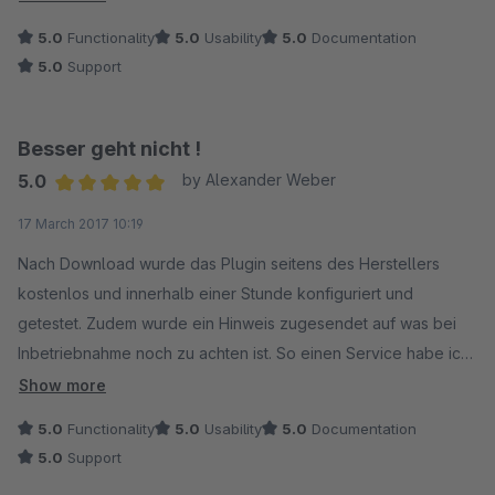
einsatzfähigen Shop.
5.0
Functionality
5.0
Usability
5.0
Documentation
5.0
Support
Besser geht nicht !
5.0
by Alexander Weber
Average rating of 5 out of 5 stars
17 March 2017 10:19
Nach Download wurde das Plugin seitens des Herstellers
kostenlos und innerhalb einer Stunde konfiguriert und
getestet. Zudem wurde ein Hinweis zugesendet auf was bei
Inbetriebnahme noch zu achten ist. So einen Service habe ich
noch nicht erlebt. Bravo !
Show more
5.0
Functionality
5.0
Usability
5.0
Documentation
5.0
Support