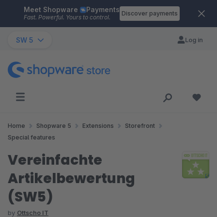
Meet Shopware
Payments
Skip to main content
Discover payments
Fast. Powerful. Yours to control.
SW 5
Log in
Home
Shopware 5
Extensions
Storefront
Special features
Vereinfachte
Artikelbewertung
(SW5)
by
Ottscho IT