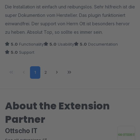
Average rating of 5 out of 5 stars
Die Installation ist einfach und reibungslos. Sehr hilfreich ist die
super Dokumention vom Hersteller. Das plugin funktioniert
einwandfrei. Der support von Herrn Ott ist besonders hervor
zu heben. Absolut Top, so sollte es immer sein.
5.0
Functionality
5.0
Usability
5.0
Documentation
5.0
Support
Page
Page
1
2
About the Extension
Partner
Ottscho IT
See all extensions