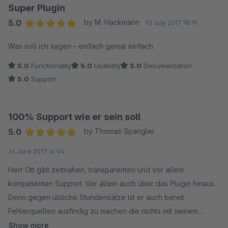
Super Plugin
5.0
by M. Hackmann
13 July 2017 18:19
Average rating of 5 out of 5 stars
Was soll ich sagen - einfach genial einfach
5.0
Functionality
5.0
Usability
5.0
Documentation
5.0
Support
100% Support wie er sein soll
5.0
by Thomas Spangler
Average rating of 5 out of 5 stars
26 June 2017 16:04
Herr Ott gibt zeitnahen, transparenten und vor allem
kompetenten Support. Vor allem auch über das Plugin hinaus.
Denn gegen übliche Stundensätze ist er auch bereit
Fehlerquellen ausfindig zu machen die nichts mit seinem
Plugin zu tun haben...und hilft somit schnell zu einem
Show more