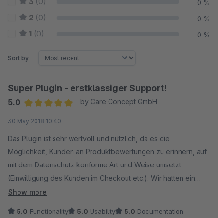
3
(0)
0 %
2
(0)
0 %
1
(0)
0 %
Sort by
Super Plugin - erstklassiger Support!
5.0
by Care Concept GmbH
Average rating of 5 out of 5 stars
30 May 2018 10:40
Das Plugin ist sehr wertvoll und nützlich, da es die
Möglichkeit, Kunden an Produktbewertungen zu erinnern, auf
mit dem Datenschutz konforme Art und Weise umsetzt
(Einwilligung des Kunden im Checkout etc.). Wir hatten ein
paar Rückfragen bzgl. Installation und Konfiguration. Der
Show more
Support, den wir dabei erhalten haben, war in jeder Hinsicht
5.0
Functionality
5.0
Usability
5.0
Documentation
absolut erstklassig. Ein kleiner Anpassungswunsch