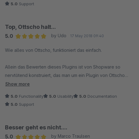
5.0
Support
unsererseits wurde in kürzester Zeit per Update umgesetzt.
Absolute Kaufempfehlung für das Plugin sowie ein großes
Dankeschön an den Hersteller für den tollen Support!
Top, Ottscho halt...
5.0
by Udo
17 May 2018 09:40
Average rating of 5 out of 5 stars
Wie alles von Ottscho, funktioniert das einfach.
Allein das Bewerten dieses Plugins ist von Shopware so
nervtötend konstruiert, das man um ein Plugin von Ottscho
nicht herumkommt, wenn man seine Kunden nicht verärgern
Show more
möchte...
5.0
Functionality
5.0
Usability
5.0
Documentation
5.0
Support
Besser geht es nicht....
5.0
by Marco Traulsen