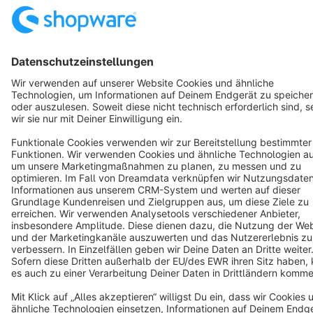
Resources
English
Star
3k+
Terms & Conditions
Privacy
Legal notice
Cookie settings
Copyright © shopware AG - All rights reserved
Notice: * All prices are quoted net of the statutory value-added tax