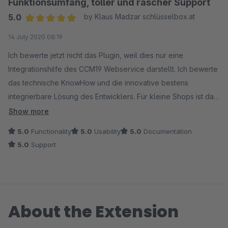
Funktionsumfang, toller und rascher Support
5.0
by Klaus Madzar schlüsselbox.at
Average rating of 5 out of 5 stars
14 July 2020 08:19
Ich bewerte jetzt nicht das Plugin, weil dies nur eine
Integrationshilfe des CCM19 Webservice darstellt. Ich bewerte
das technische KnowHow und die innovative bestens
integrierbare Lösung des Entwicklers. Für kleine Shops ist das
Cookie-Service kostenfrei, für größere Projekte hat CCM19 im
Show more
Vergleich zum Mitbewerb absolut moderate und
5.0
Functionality
5.0
Usability
5.0
Documentation
angemessene Preise für diese Top Leistung. Es gibt eine von
5.0
Support
CCM19 gehostete Variante und eine die man selbst am eigene
Server installieren kann, welche ich für meine Shops
bevorzuge. Mann kann nicht nur Cookies sondern auch
Scripte blocken bis der Nutzer diese über das
About the Extension
Konfigurationsfenster freigibt, damit konnte ich die
problematischen Amazon Pay Cookies rechts konform steuern