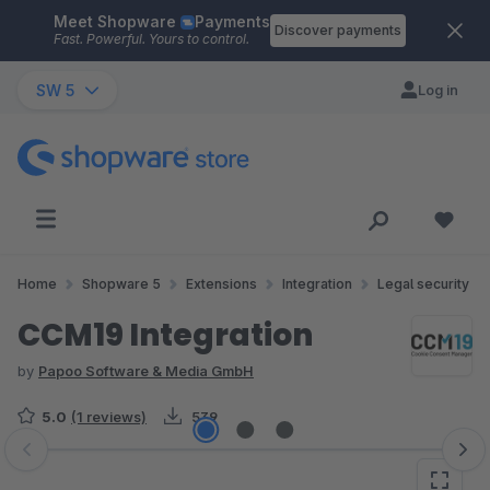
Meet Shopware
Payments
Skip to main content
Discover payments
Fast. Powerful. Yours to control.
SW 5
Log in
Home
Shopware 5
Extensions
Integration
Legal security
CCM19 Integration
by
Papoo Software & Media GmbH
5.0
(1 reviews)
539
Skip image gallery