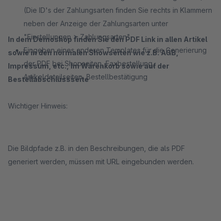
(Die ID's der Zahlungsarten finden Sie rechts in Klammern
neben der Anzeige der Zahlungsarten unter
"Einstellungen > Zahlungsarten"
In dem Demoshop finden Sie den PDF Link in allen Artikel
Eingeben eines anderen Templates für die Generierung
sowie in den normalen Showseiten wie z.B. AGB,
der PDF bei Shopseiten, Faxbestellung,
Impressum, etc., Im Warenkorb sowie auf der
Artikeldetailseiten, Bestellbestätigung
Bestellabschlussseite
Wichtiger Hinweis:
Die Bildpfade z.B. in den Beschreibungen, die als PDF
generiert werden, müssen mit URL eingebunden werden.