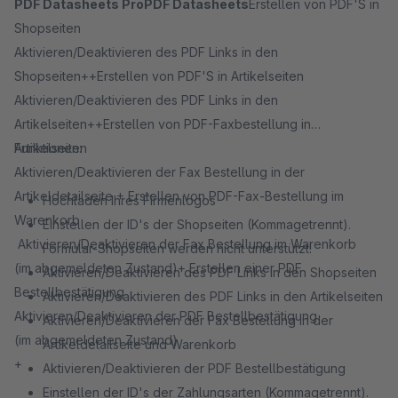
PDF Datasheets Pro
PDF Datasheets
Erstellen von PDF'S in
Shopseiten
Aktivieren/Deaktivieren des PDF Links in den
Shopseiten++Erstellen von PDF'S in Artikelseiten
Aktivieren/Deaktivieren des PDF Links in den
Artikelseiten++Erstellen von PDF-Faxbestellung in
Artikelseiten
Funktionen:
Aktivieren/Deaktivieren der Fax Bestellung in der
Artikeldetailseite + Erstellen von PDF-Fax-Bestellung im
Hochladen Ihres Firmenlogos
Warenkorb
Einstellen der ID's der Shopseiten (Kommagetrennt).
Aktivieren/Deaktivieren der Fax Bestellung im Warenkorb
Formular-Shopseiten werden nicht unterstützt!
(im abgemeldeten Zustand)+ Erstellen einer PDF
Aktivieren/Deaktivieren des PDF Links in den Shopseiten
Bestellbestätigung
Aktivieren/Deaktivieren des PDF Links in den Artikelseiten
Aktivieren/Deaktivieren der PDF Bestellbestätigung
Aktivieren/Deaktivieren der Fax Bestellung in der
(im abgemeldeten Zustand)
Artikeldetailseite und Warenkorb
+
Aktivieren/Deaktivieren der PDF Bestellbestätigung
Einstellen der ID's der Zahlungsarten (Kommagetrennt).