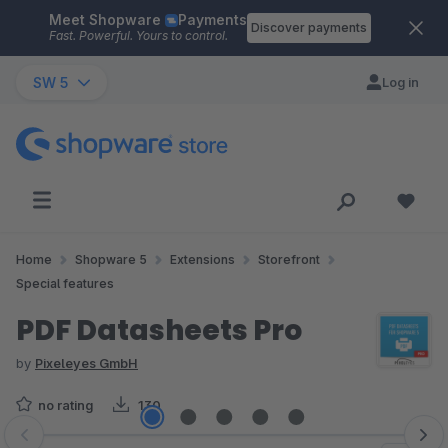
Meet Shopware
Payments
Skip to main content
Discover payments
Fast. Powerful. Yours to control.
SW 5
Log in
Home
Shopware 5
Extensions
Storefront
Special features
PDF Datasheets Pro
by
Pixeleyes GmbH
no rating
130
Skip image gallery