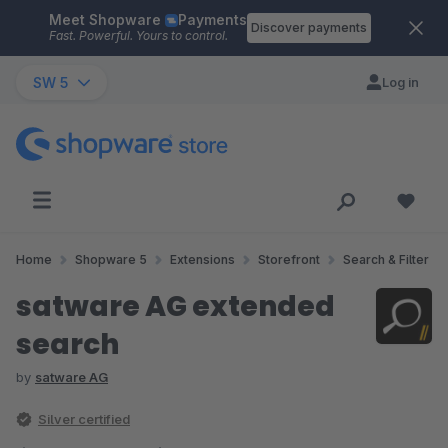
Meet Shopware
Payments
Skip to main content
Discover payments
Fast. Powerful. Yours to control.
SW 5
Log in
Home
Shopware 5
Extensions
Storefront
Search & Filter
satware AG extended
search
by
satware AG
Silver certified