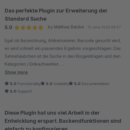
Das perfekte Plugin zur Erweiterung der
Standard Suche
5.0
by Matthias Batzke
12 June 2020 08:57
Average rating of 5 out of 5 stars
Egal ob Bezeichnung, Artikelnummer, Barcode gesucht wird,
es wird schnell ein passendes Ergebnis vorgeschlagen. Das
Sahnehäubchen ist die Suche in den Blogeinträgen und den
Kategorien / Einkaufswelten.
Dazu noch der vorbildliche Support. Für uns gibt es keine
Show more
Alternative.
5.0
Functionality
5.0
Usability
5.0
Documentation
5.0
Support
Diese Plugin hat uns viel Arbeit in der
Entwicklung erspart. Backendfunktionen sind
einfach zu konfigurieren.