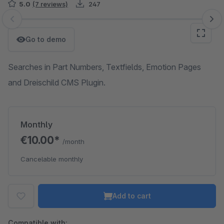
5.0
(7 reviews)
247
Skip image gallery
Go to demo
Searches in Part Numbers, Textfields, Emotion Pages
and Dreischild CMS Plugin.
Monthly
€10.00*
/month
Cancelable monthly
Add to cart
Compatible with: