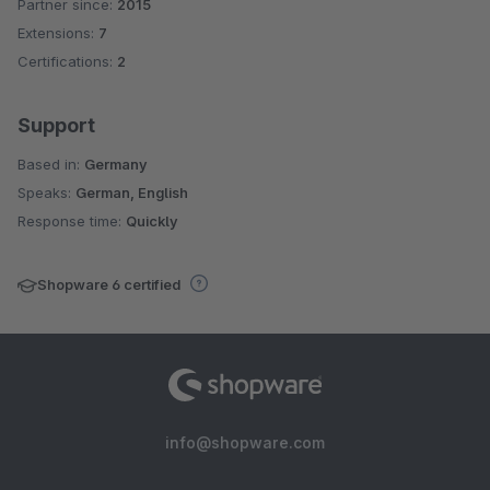
Partner since:
2015
Average rating of 5 out of 5 stars
Extensions:
7
Certifications:
2
Support
Based in:
Germany
Speaks:
German, English
Response time:
Quickly
Shopware 6 certified
info@shopware.com