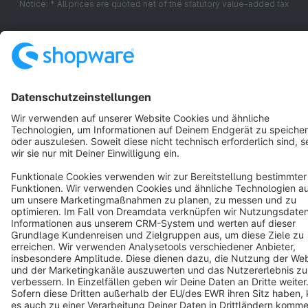
Notice: * All prices are quoted net of the statutory value-added tax