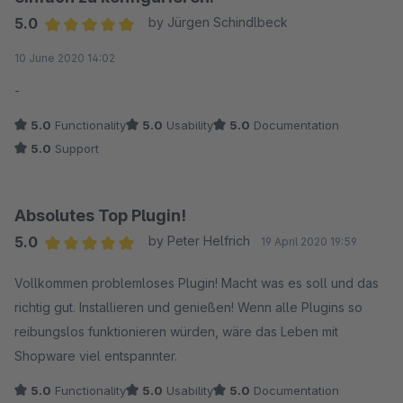
5.0
by Jürgen Schindlbeck
Average rating of 5 out of 5 stars
10 June 2020 14:02
-
5.0
Functionality
5.0
Usability
5.0
Documentation
5.0
Support
Absolutes Top Plugin!
5.0
by Peter Helfrich
19 April 2020 19:59
Average rating of 5 out of 5 stars
Vollkommen problemloses Plugin! Macht was es soll und das
richtig gut. Installieren und genießen! Wenn alle Plugins so
reibungslos funktionieren würden, wäre das Leben mit
Shopware viel entspannter.
5.0
Functionality
5.0
Usability
5.0
Documentation