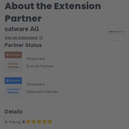
About the Extension
das einzige was wirklich funktioniert :) TOP, TOP, TOP, Vielen
Dank dafür an das SATAG Team!
Partner
satware AG
See all extensions
Partner Status
Shopware
Bronze Partner
Shopware
Extension Partner
Details
Ø-Rating:
5