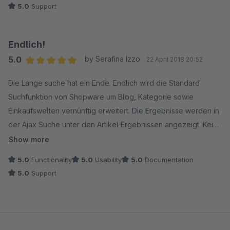
5.0
Support
Endlich!
5.0
by Serafina Izzo
22 April 2018 20:52
Average rating of 5 out of 5 stars
Die Lange suche hat ein Ende. Endlich wird die Standard
Suchfunktion von Shopware um Blog, Kategorie sowie
Einkaufswelten vernünftig erweitert. Die Ergebnisse werden in
der Ajax Suche unter den Artikel Ergebnissen angezeigt. Keine
Kompromisse mehr wie mit den bisherigen Plugins die
Show more
entweder nur bedingt oder gar nicht Funktionieren. Besonders
5.0
Functionality
5.0
Usability
5.0
Documentation
hervorzuheben ist das dieses Plugin auch mit der Premium
5.0
Support
Suche von Shopware tadellos funktioniert ich würde sogar
mal behaupten Sie harmonieren großartig miteinander.
Verschwendet euer Budget nicht für halb fertig gecodete
Plugins ich habe aus Verzweiflung alle kaufen müssen das ist