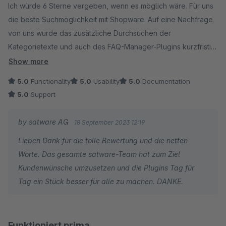
Ich würde 6 Sterne vergeben, wenn es möglich wäre. Für uns
die beste Suchmöglichkeit mit Shopware. Auf eine Nachfrage
von uns wurde das zusätzliche Durchsuchen der
Kategorietexte und auch des FAQ-Manager-Plugins kurzfristig
realisiert und in das Plugin mit aufgenommen. Besser kann ein
Show more
Support nicht sein. Auf jeden Fall eine unbedingte
5.0
Functionality
5.0
Usability
5.0
Documentation
Empfehlung!!
5.0
Support
by satware AG
18 September 2023 12:19
Lieben Dank für die tolle Bewertung und die netten
Worte. Das gesamte satware-Team hat zum Ziel
Kundenwünsche umzusetzen und die Plugins Tag für
Tag ein Stück besser für alle zu machen. DANKE.
Funktioniert prima