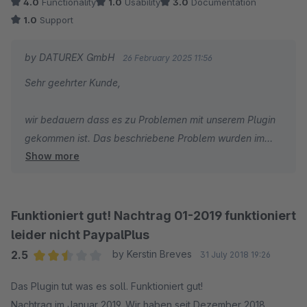
4.0
Functionality
1.0
Usability
3.0
Documentation
1.0
Support
by DATUREX GmbH
26 February 2025 11:56
Sehr geehrter Kunde,
wir bedauern dass es zu Problemen mit unserem Plugin
gekommen ist. Das beschriebene Problem wurden im
Show more
letzten Update behoben.
Bitte melden Sie sich bei uns mit Angaben zu Ihrer
Lizenz für die Rückerstattung
Funktioniert gut! Nachtrag 01-2019 funktioniert
leider nicht PaypalPlus
2.5
by Kerstin Breves
31 July 2018 19:26
Average rating of 2.5 out of 5 stars
Das Plugin tut was es soll. Funktioniert gut!
Nachtrag im Januar 2019. Wir haben seit Dezember 2018