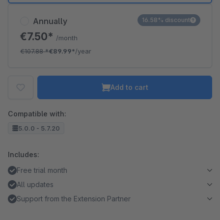
Annually
16.58% discount
€7.50*
/month
€107.88
*
€89.99*
/year
Add to cart
Compatible with:
5.0.0 - 5.7.20
Includes:
Free trial month
All updates
Support from the Extension Partner