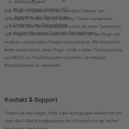
Validierungswert
Nicht zulässige Zeichen (*2)
Das Plugin ist optimiert für die Standard Themes von
Starttermin des Datumsfeldes
Shopware 5. Sollten Sie ein anderes Theme verwenden,
Endtermin des Datumsfeldes
prüfen Sie bitte die Kompatibilität zuerst mit einer Testversion
Ausgeschlossene Tage des Datumsfeldes
des Plugins. Des weiteren prüfen Sie bitte, ob das Plugin mit
anderen verwendeten Plugins kompatibel ist. Wir empfehlen
Ihnen ausdrücklich, dass Plugin vorab in einer Testumgebung
und NICHT im Produktivsystem zu testen, um etwaige
Komplikationen zu vermeiden.
Kontakt & Support
Treten Sie bei Fragen, Kritik oder Anregungen einfach mit uns
über die E-Mail ticket@daturex.de in Kontakt und wir helfen
Ihnen sehr gern weiter.