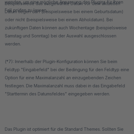
wenden, um eine mögliche Anpassung des Plugins für Ihren
beispielsweise das ausgewählte Datum vor dem aktuellen
Fall prüfen zu lassen.
Datum liegen darf (beispielsweise bei einem Geburtsdatum)
oder nicht (beispielsweise bei einem Abholdatum). Bei
zukünftigen Daten können auch Wochentage (beispielsweise
Samstag und Sonntag) bei der Auswahl ausgeschlossen
werden.
(*7): Innerhalb der Plugin-Konfiguration können Sie beim
Feldtyp "Eingabefeld" bei der Bedingung für den Feldtyp eine
Option für eine Maximalanzahl an einzugebenden Zeichen
festlegen. Die Maximalanzahl muss dabei in das Eingabefeld
"Starttermin des Datumsfeldes" eingegeben werden.
Das Plugin ist optimiert für die Standard Themes. Sollten Sie