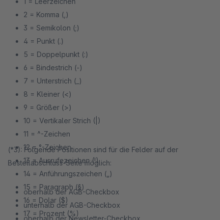
1 = Leerzeichen
2 = Komma (,)
3 = Semikolon (;)
4 = Punkt (.)
5 = Doppelpunkt (:)
6 = Bindestrich (-)
7 = Unterstrich (_)
8 = Kleiner (<)
9 = Größer (>)
10 = Vertikaler Strich (|)
11 = ^-Zeichen
12 = °-Zeichen
(*3): Folgende Positionen sind für die Felder auf der
13 = Ausrufezeichen (!)
Bestellabschluss-Seite möglich:
14 = Anführungszeichen („)
15 = Paragraph (§)
oberhalb der AGB-Checkbox
16 = Dolar ($)
unterhalb der AGB-Checkbox
17 = Prozent (%)
oberhalb der Newsletter-Checkbox