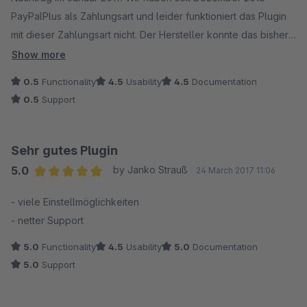
PayPalPlus als Zahlungsart und leider funktioniert das Plugin
mit dieser Zahlungsart nicht. Der Hersteller konnte das bisher
(Stand Januar 2019) noch nicht in Ordnung bringen. Falls das
Show more
aber mal wieder funktioniert würden wir es gerne wieder
0.5
Functionality
4.5
Usability
4.5
Documentation
aktivieren.
0.5
Support
Sehr gutes Plugin
5.0
by Janko Strauß
24 March 2017 11:06
Average rating of 5 out of 5 stars
- viele Einstellmöglichkeiten
- netter Support
5.0
Functionality
4.5
Usability
5.0
Documentation
5.0
Support