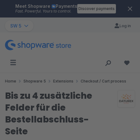
Meet Shopware
Payments
Skip to main content
Discover payments
Fast. Powerful. Yours to control.
SW 5
Log in
Home
Shopware 5
Extensions
Checkout / Cart process
Bis zu 4 zusätzliche
Felder für die
Bestellabschluss-
Seite