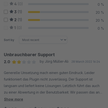
4
(0)
0 %
3
(1)
20 %
2
(1)
20 %
1
(0)
0 %
Sort by
Unbrauchbarer Support
2.0
by Jörg Müller-Ali
28 March 2022 16:24
Average rating of 2 out of 5 stars
Generelle Umsetzung mach einen guten Eindruck. Leider
funktioniert das Plugin nicht zuverlässig. Der Support ist
langsam und liefert keine Lösungen. Letztlich führt das auch
zu einer Abwertung in der Benutzbarkeit. Wir passen das an
sobald das Plugin tut was es verspricht.
Show more