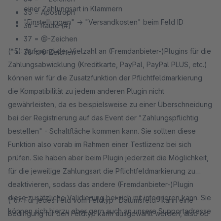
einer Zahlungsart in Klammern
35 = Apostroph
"Einstellungen" -> "Versandkosten" beim Feld ID
36 = Raute (#)
37 = @-Zeichen
(*5): Aufgrund der Vielzahl an (Fremdanbieter-)Plugins für die
38 = €-Zeichen
Zahlungsabwicklung (Kreditkarte, PayPal, PayPal PLUS, etc.)
können wir für die Zusatzfunktion der Pflichtfeldmarkierung
die Kompatibilität zu jedem anderen Plugin nicht
gewährleisten, da es beispielsweise zu einer Überschneidung
bei der Registrierung auf das Event der "Zahlungspflichtig
bestellen" - Schaltfläche kommen kann. Sie sollten diese
Funktion also vorab im Rahmen einer Testlizenz bei sich
prüfen. Sie haben aber beim Plugin jederzeit die Möglichkeit,
für die jeweilige Zahlungsart die Pflichtfeldmarkierung zu
deaktivieren, sodass das andere (Fremdanbieter-)Plugin
diese zusätzliche Validierung bei sich mit integrieren kann. Sie
(*6): Für jedes Feld vom Feldtyp "Datumsfeld" kann eine
können sich hierzu aber gern auch an unsere Supportadresse
Bedingung für den Feldtyp kann ausgewählt werden, also ob