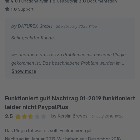
4.0
Functionality
1.0
Usability
3.0
Documentation
1.0
Support
by DATUREX GmbH
26 February 2025 11:56
Sehr geehrter Kunde,
wir bedauern dass es zu Problemen mit unserem Plugin
gekommen ist. Das beschriebene Problem wurden im
Show more
letzten Update behoben.
Bitte melden Sie sich bei uns mit Angaben zu Ihrer
Lizenz für die Rückerstattung
Funktioniert gut! Nachtrag 01-2019 funktioniert
leider nicht PaypalPlus
2.5
by Kerstin Breves
31 July 2018 19:26
Average rating of 2.5 out of 5 stars
Das Plugin tut was es soll. Funktioniert gut!
Nachtrag im Januar 2019. Wir haben seit Dezember 2018