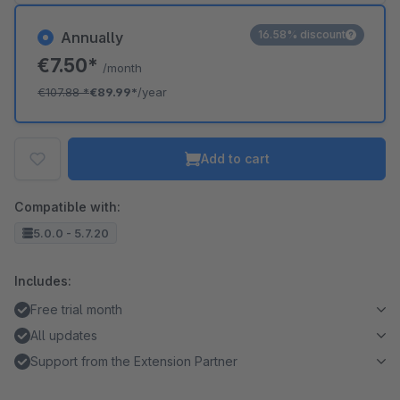
16.58% discount
Annually
€7.50*
/month
€107.88
*
€89.99*
/year
Add to cart
Compatible with:
5.0.0 - 5.7.20
Includes:
Free trial month
All updates
Support from the Extension Partner