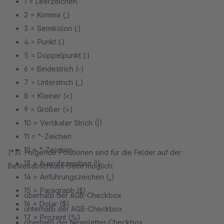
1 = Leerzeichen
2 = Komma (,)
3 = Semikolon (;)
4 = Punkt (.)
5 = Doppelpunkt (:)
6 = Bindestrich (-)
7 = Unterstrich (_)
8 = Kleiner (<)
9 = Größer (>)
10 = Vertikaler Strich (|)
11 = ^-Zeichen
12 = °-Zeichen
(*3): Folgende Positionen sind für die Felder auf der
13 = Ausrufezeichen (!)
Bestellabschluss-Seite möglich:
14 = Anführungszeichen („)
15 = Paragraph (§)
oberhalb der AGB-Checkbox
16 = Dolar ($)
unterhalb der AGB-Checkbox
17 = Prozent (%)
oberhalb der Newsletter-Checkbox