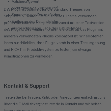
Validierungswert
Nicht zulässige Zeichen (*2)
Das Plugin ist optimiert für die Standard Themes von
Starttermin des Datumsfeldes
Shopware 5. Sollten Sie ein anderes Theme verwenden,
Endtermin des Datumsfeldes
prüfen Sie bitte die Kompatibilität zuerst mit einer Testversion
Ausgeschlossene Tage des Datumsfeldes
des Plugins. Des weiteren prüfen Sie bitte, ob das Plugin mit
anderen verwendeten Plugins kompatibel ist. Wir empfehlen
Ihnen ausdrücklich, dass Plugin vorab in einer Testumgebung
und NICHT im Produktivsystem zu testen, um etwaige
Komplikationen zu vermeiden.
Kontakt & Support
Treten Sie bei Fragen, Kritik oder Anregungen einfach mit uns
über die E-Mail ticket@daturex.de in Kontakt und wir helfen
Ihnen sehr gern weiter.