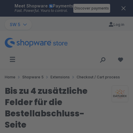
Meet Shopware
Payments
Skip to main content
Discover payments
Fast. Powerful. Yours to control.
SW 5
Log in
Home
Shopware 5
Extensions
Checkout / Cart process
Bis zu 4 zusätzliche
Felder für die
Bestellabschluss-
Seite