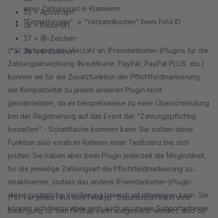
einer Zahlungsart in Klammern
35 = Apostroph
"Einstellungen" -> "Versandkosten" beim Feld ID
36 = Raute (#)
37 = @-Zeichen
(*5): Aufgrund der Vielzahl an (Fremdanbieter-)Plugins für die
38 = €-Zeichen
Zahlungsabwicklung (Kreditkarte, PayPal, PayPal PLUS, etc.)
können wir für die Zusatzfunktion der Pflichtfeldmarkierung
die Kompatibilität zu jedem anderen Plugin nicht
gewährleisten, da es beispielsweise zu einer Überschneidung
bei der Registrierung auf das Event der "Zahlungspflichtig
bestellen" - Schaltfläche kommen kann. Sie sollten diese
Funktion also vorab im Rahmen einer Testlizenz bei sich
prüfen. Sie haben aber beim Plugin jederzeit die Möglichkeit,
für die jeweilige Zahlungsart die Pflichtfeldmarkierung zu
deaktivieren, sodass das andere (Fremdanbieter-)Plugin
diese zusätzliche Validierung bei sich mit integrieren kann. Sie
(*6): Für jedes Feld vom Feldtyp "Datumsfeld" kann eine
können sich hierzu aber gern auch an unsere Supportadresse
Bedingung für den Feldtyp kann ausgewählt werden, also ob