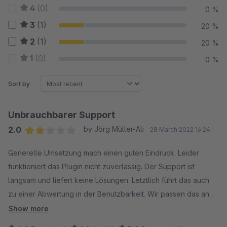
4
(0)
0 %
3
(1)
20 %
2
(1)
20 %
1
(0)
0 %
Sort by
Unbrauchbarer Support
2.0
by Jörg Müller-Ali
28 March 2022 16:24
Average rating of 2 out of 5 stars
Generelle Umsetzung mach einen guten Eindruck. Leider
funktioniert das Plugin nicht zuverlässig. Der Support ist
langsam und liefert keine Lösungen. Letztlich führt das auch
zu einer Abwertung in der Benutzbarkeit. Wir passen das an
sobald das Plugin tut was es verspricht.
Show more