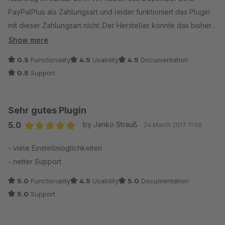
PayPalPlus als Zahlungsart und leider funktioniert das Plugin
mit dieser Zahlungsart nicht. Der Hersteller konnte das bisher
(Stand Januar 2019) noch nicht in Ordnung bringen. Falls das
Show more
aber mal wieder funktioniert würden wir es gerne wieder
0.5
Functionality
4.5
Usability
4.5
Documentation
aktivieren.
0.5
Support
Sehr gutes Plugin
5.0
by Janko Strauß
24 March 2017 11:06
Average rating of 5 out of 5 stars
- viele Einstellmöglichkeiten
- netter Support
5.0
Functionality
4.5
Usability
5.0
Documentation
5.0
Support