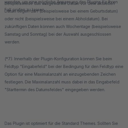
wenden, um eine mögliche Anpassung des Plugins für Ihren
beispielsweise das ausgewählte Datum vor dem aktuellen
Fall prüfen zu lassen.
Datum liegen darf (beispielsweise bei einem Geburtsdatum)
oder nicht (beispielsweise bei einem Abholdatum). Bei
zukünftigen Daten können auch Wochentage (beispielsweise
Samstag und Sonntag) bei der Auswahl ausgeschlossen
werden.
(*7): Innerhalb der Plugin-Konfiguration können Sie beim
Feldtyp "Eingabefeld" bei der Bedingung für den Feldtyp eine
Option für eine Maximalanzahl an einzugebenden Zeichen
festlegen. Die Maximalanzahl muss dabei in das Eingabefeld
"Starttermin des Datumsfeldes" eingegeben werden.
Das Plugin ist optimiert für die Standard Themes. Sollten Sie