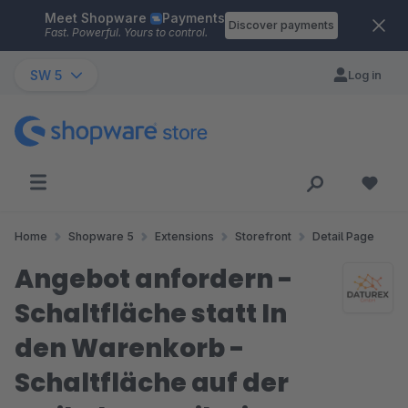
Meet Shopware
Payments
Skip to main content
Discover payments
Fast. Powerful. Yours to control.
SW 5
Log in
Home
Shopware 5
Extensions
Storefront
Detail Page
Angebot anfordern -
Schaltfläche statt In
den Warenkorb -
Schaltfläche auf der