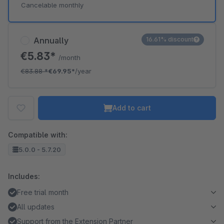
Cancelable monthly
Annually
16.61% discount
€5.83*
/month
€83.88
*
€69.95*
/year
Add to cart
Compatible with:
5.0.0 - 5.7.20
Includes:
Free trial month
All updates
Support from the Extension Partner