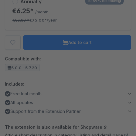
Annually
10.59% discount
€6.25*
/month
€83.88
*
€75.00*
/year
Add to cart
Compatible with:
5.0.0 - 5.7.20
Includes:
Free trial month
All updates
Support from the Extension Partner
The extension is also available for Shopware 6:
Article short description in category Listing and detail page