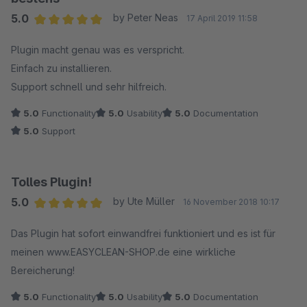
5.0
by Peter Neas
17 April 2019 11:58
Average rating of 5 out of 5 stars
Plugin macht genau was es verspricht.
Einfach zu installieren.
Support schnell und sehr hilfreich.
5.0
Functionality
5.0
Usability
5.0
Documentation
5.0
Support
Tolles Plugin!
5.0
by Ute Müller
16 November 2018 10:17
Average rating of 5 out of 5 stars
Das Plugin hat sofort einwandfrei funktioniert und es ist für
meinen www.EASYCLEAN-SHOP.de eine wirkliche
Bereicherung!
5.0
Functionality
5.0
Usability
5.0
Documentation