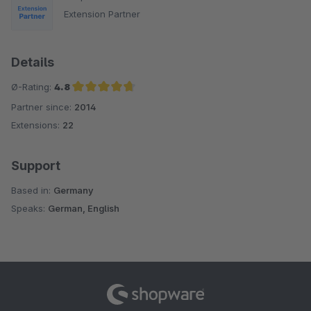
Extension Partner
Details
Ø-Rating:
4.8
Partner since:
2014
Average rating of 4.8 out of 5 stars
Extensions:
22
Support
Based in:
Germany
Speaks:
German, English