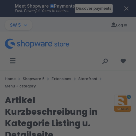
Meet Shopware
Payments
Skip to main content
Discover payments
Fast. Powerful. Yours to control.
SW 5
Log in
Home
Shopware 5
Extensions
Storefront
Menu + category
Artikel
Kurzbeschreibung in
Kategorie Listing u.
Detailseite