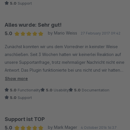
5.0
Support
Alles wurde: Sehr gut!
5.0
by Mario Weiss
27 February 2017 09:42
Average rating of 5 out of 5 stars
Zunächst konnten wir uns dem Vorredner in keinster Weise
anschließen. Seit 3 Wochen hatten wir keinerlei Reaktion auf
unsere Supportanfrage, trotz mehrmaliger Nachricht nicht eine
Antwort. Das Plugin funktionierte bei uns nicht und wir hatten
um Unterstützung gebeten.
Show more
5.0
Functionality
5.0
Usability
5.0
Documentation
Doch heute erhielten wir eine Reaktion ... Leider war die Firma
5.0
Support
wohl ein bisschen "im Stress", so dass Anfragen nicht zeitnah
beantwortet werden konnten.
Support ist TOP
Ergebnis: Innerhalb einer Stunde wurde sich sehr viel Mühe
5.0
by Mark Mager
4 October 2016 16:37