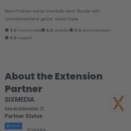
gegeben und was noch wichtiger ist: Das Problem gelöst!
Average rating of 5 out of 5 stars
Alles funktioniert nun so, wie es soll.
Mein Problem wurde innerhalb einer Stunde sehr
zufriedenstellend gelöst. Vielen Dank
Daher doch 10 Sterne für die Firma und das PlugIn ... Und wenn
5.0
Functionality
5.0
Usability
5.0
Documentation
in Zukunft wieder ein schnellerer Support möglich würde,
5.0
Support
gerne auch 20 Sterne ;-).
Vielen Dank an dieser Stelle noch einmal an den Support!
About the Extension
majakopter.de
Partner
SIXMEDIA
See all extensions
Partner Status
Shopware