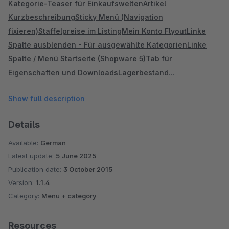
Kategorie-Teaser für Einkaufswelten
Artikel
Kurzbeschreibung
Sticky Menü (Navigation
fixieren)
Staffelpreise im Listing
Mein Konto Flyout
Linke
Spalte ausblenden - Für ausgewählte Kategorien
Linke
Spalte / Menü Startseite (Shopware 5)
Tab für
Eigenschaften und Downloads
Lagerbestand
Benachrichtigung
Merkzettel entfernen /
Show full description
deaktivieren
Zubehör-Tab neben der Beschreibung
Sidebar
auf Artikelseite
Nur aktive Kategorie Links (Shopware 4!)
Details
Available:
German
Latest update:
5 June 2025
Publication date:
3 October 2015
Version:
1.1.4
Category:
Menu + category
Resources