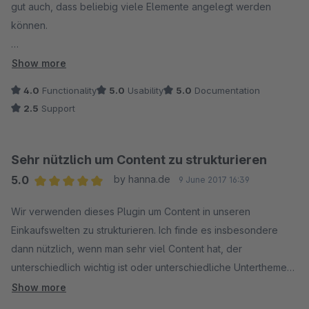
gut auch, dass beliebig viele Elemente angelegt werden
können.
Leider lassen sich die einzelnen Accordion-Elemente nicht
Show more
(um-) sortieren, daher für uns nicht brauchbar.
4.0
Functionality
5.0
Usability
5.0
Documentation
2.5
Support
Der Support antwortete auf unsere Anfrage leider erst nach
fast zwei Wochen.
Sehr nützlich um Content zu strukturieren
5.0
by hanna.de
9 June 2017 16:39
Average rating of 5 out of 5 stars
Wir verwenden dieses Plugin um Content in unseren
Einkaufswelten zu strukturieren. Ich finde es insbesondere
dann nützlich, wenn man sehr viel Content hat, der
unterschiedlich wichtig ist oder unterschiedliche Unterthemen
bedient, die man dann bequem in entsprechenden Tabs
Show more
unterbringen kann bzw. das Wichtige dann im ersten