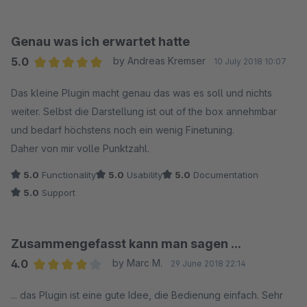
Genau was ich erwartet hatte
5.0
by Andreas Kremser
10 July 2018 10:07
Average rating of 5 out of 5 stars
Das kleine Plugin macht genau das was es soll und nichts
weiter. Selbst die Darstellung ist out of the box annehmbar
und bedarf höchstens noch ein wenig Finetuning.
Daher von mir volle Punktzahl.
5.0
Functionality
5.0
Usability
5.0
Documentation
5.0
Support
Zusammengefasst kann man sagen ...
4.0
by Marc M.
29 June 2018 22:14
Average rating of 4 out of 5 stars
... das Plugin ist eine gute Idee, die Bedienung einfach. Sehr