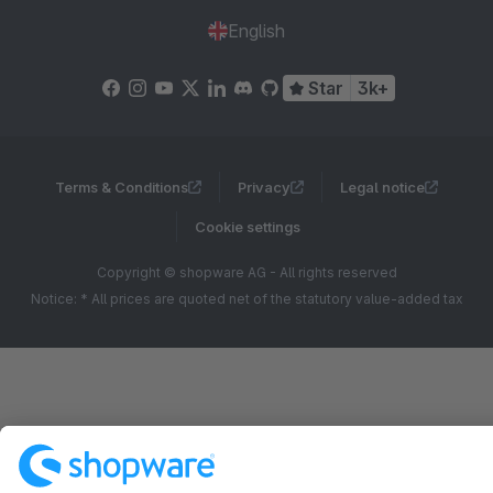
English
Star
3k+
Terms & Conditions
Privacy
Legal notice
Cookie settings
Copyright © shopware AG - All rights reserved
Notice: * All prices are quoted net of the statutory value-added tax