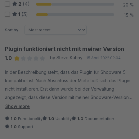
2
(4)
20 %
1
(3)
15 %
Sort by
Plugin funktioniert nicht mit meiner Version
1.0
by Steve Kühny
15 April 2022 09:04
Average rating of 1 out of 5 stars
In der Beschreibung steht, dass das Plugin für Shopware 5
kompatibel ist. Nach Abschluss der Miete ließ sich das Plugin
nicht installieren. Erst dann wurde bei der Verwaltung
angezeigt, dass diese Version mit meiner Shopware-Version
(5.1 - ich kann wegen DB-Fehler leider nicht mehr höher
Show more
gehen!) DOCH NICHT KOMPATIBEL ist. Vielen Dank auch.
1.0
Functionality
1.0
Usability
1.0
Documentation
Hätte in der Beschreibung gestanden, dass man mind. 5.6
1.0
Support
benötigt, hätte ich die Miete nicht abgeschlossen. Das ist -