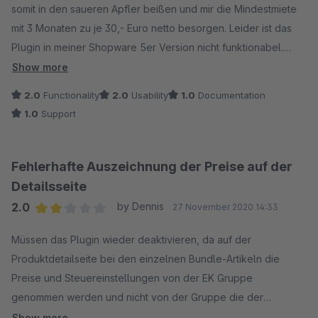
somit in den saueren Apfler beißen und mir die Mindestmiete
mit 3 Monaten zu je 30,- Euro netto besorgen. Leider ist das
Plugin in meiner Shopware 5er Version nicht funktionabel.
Rabatte können nur Przentual vergeben werden und
Show more
selektierbare Bundles lassen sich zwar konfigurieren, werden
2.0
Functionality
2.0
Usability
1.0
Documentation
aber im Frontend nicht angezeigt. -
1.0
Support
Fehlerhafte Auszeichnung der Preise auf der
Detailsseite
2.0
by Dennis
27 November 2020 14:33
Average rating of 2 out of 5 stars
Müssen das Plugin wieder deaktivieren, da auf der
Produktdetailseite bei den einzelnen Bundle-Artikeln die
Preise und Steuereinstellungen von der EK Gruppe
genommen werden und nicht von der Gruppe die der
eingeloggte User hat. Das führt dann zur lustigen
Show more