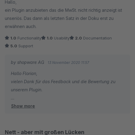
Hallo,
Gutscheinen. Finden wir persönlich extrem nervig
Für die einfachere Zuweisung bei mehreren Artikeln
ein Plugin anzubieten das die MwSt. nicht richtig anzeigt ist
innerhalb eines Bundels hast Du die Möglichkeit, bei der
unseriös. Das dann als letzten Satz in der Doku erst zu
Erstellung des Bundels die Option "Artikel global
erwähnen auch.
anzeigen" auszuwählen. Hierdurch ist es dann nicht
1.0
Functionality
1.0
Usability
2.0
Documentation
mehr erforderlich, das Bundle für jeden im Bundle
5.0
Support
enthaltenen Artikel zu erstellen.
Bzgl. einer Art Vorlage für Bundle kannst Du gerne einen
by shopware AG
13 November 2020 11:57
Verbesserungsvorschlag in unserem öffentlichen
Hallo Florian,
Issuetracker https://issues.shopware.com/ einreichen mit
vielen Dank für das Feedback und die Bewertung zu
den Informationen, wie Du Dir ein besseres Handling
unserem Plugin.
vorstellst.
Show more
Wir haben das Thema intern an die zuständigen
Da die Artikelnummern in Shopware aus technischer
Kollegen weitergegeben, um das Verhalten detailliert zu
Sicht eindeutig sind, ist es an dieser Stelle erforderlich,
prüfen.
für jedes Bundle eine eigene Nummer zu vergeben. Dies
Die Bearbeitung erfolgt über das folgende Issue-Ticket:
Nett - aber mit großen Lücken
ist aufgrund des generellen Aufbaus on Shopware nicht