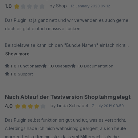
https://issues.shopware.com/issues/PT-12172
anders möglich.
1.0
by Shop
13 January 2020 09:12
Average rating of 1 out of 5 stars
Das Plugin ist ja ganz nett und wir verwenden es auch gerne,
Viele Grüße aus Schöppingen
Viele Grüße aus Schöppingen
doch es gibt einfach massive Lücken.
Dein Team der Shopware AG
Dein Team der Shopware AG
Beispielsweise kann ich den "Bundle Namen" einfach nicht
übersetzen! Wieso nicht? Vom Shopware Support bekommt
Show more
man dann so Aussagen wie "Die Übersetzung des
1.0
Functionality
1.0
Usability
1.0
Documentation
Bundlenamens ist derzeit nicht vorgesehen" - na toll - und
1.0
Support
jetzt?
Da macht Shopware einen auf "Internationalisierung" und
Nach Ablauf der Testversion Shop lahmgelegt
macht Werbung mit Slogans wie "Die Zukunftslösung für Dein
4.0
by Linda Schnabel
3 July 2019 08:50
E-Commerce-Business" und mit Kunden wie Aston Martin oder
Average rating of 4 out of 5 stars
thyssenkrupp - und dann ist es nicht möglich etwas ins
Das Plugin selbst funktioniert gut und tut, was es verspricht.
englische zu übersetzen und man muss dann selber eine
Allerdings habe ich mich wahnsinnig geärgert, als ich heute
Agentur suchen um das irgendwie hinzubekommen? Das passt
morgen feststellen musste, dass seit Mitternacht, als die