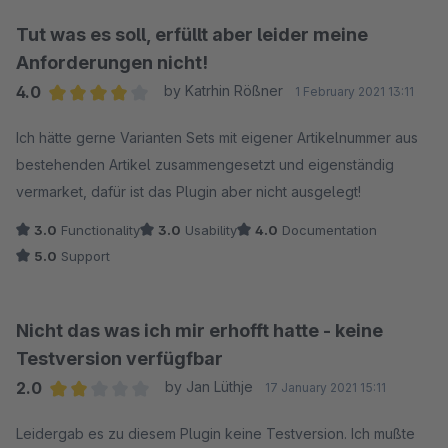
sorry - VERARSCHE.
Tut was es soll, erfüllt aber leider meine
Anforderungen nicht!
4.0
by Katrhin Rößner
1 February 2021 13:11
Average rating of 4 out of 5 stars
Ich hätte gerne Varianten Sets mit eigener Artikelnummer aus
bestehenden Artikel zusammengesetzt und eigenständig
vermarket, dafür ist das Plugin aber nicht ausgelegt!
3.0
Functionality
3.0
Usability
4.0
Documentation
5.0
Support
Nicht das was ich mir erhofft hatte - keine
Testversion verfügfbar
2.0
by Jan Lüthje
17 January 2021 15:11
Average rating of 2 out of 5 stars
Leidergab es zu diesem Plugin keine Testversion. Ich mußte