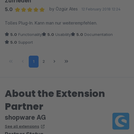
Zufrieden
Sehr schade, da wir es hier mit einem mächtige Tool zu tun
5.0
by Özgür Ates
12 February 2018 12:24
haben.
Average rating of 5 out of 5 stars
Tolles Plug-In. Kann man nur weiterempfehlen.
5.0
Functionality
5.0
Usability
5.0
Documentation
5.0
Support
Page
Page
1
2
About the Extension
Partner
shopware AG
See all extensions