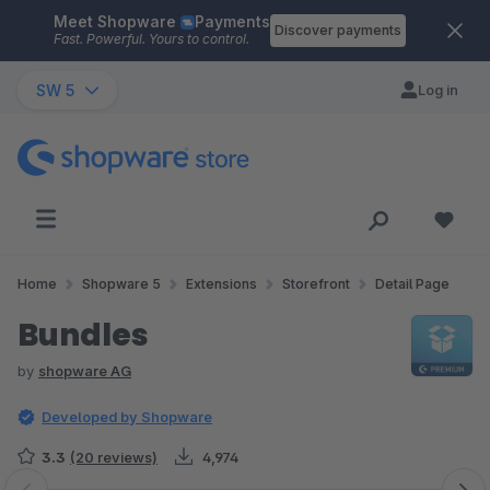
Meet Shopware
Payments
Skip to main content
Discover payments
Fast. Powerful. Yours to control.
SW 5
Log in
Home
Shopware 5
Extensions
Storefront
Detail Page
Bundles
by
shopware AG
Developed by Shopware
3.3
(20 reviews)
4,974