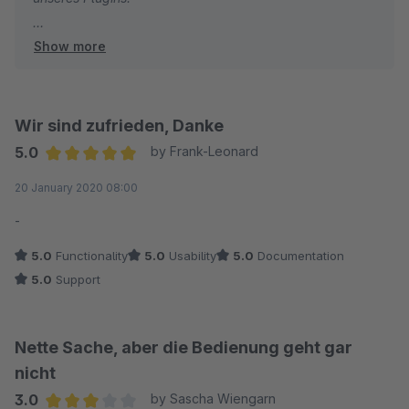
Show more
Wir haben das beschriebene Verhalten geprüft, können
dieses jedoch in unserer Testumgebung nicht
reproduzieren. Du kannst gerne über Deinen Shopware-
Account ein Support-Ticket einstellen. Dann prüfen wir
Wir sind zufrieden, Danke
das individuelle Verhalten bei Dir gerne im Detail.
5.0
by Frank-Leonard
Average rating of 5 out of 5 stars
20 January 2020 08:00
Viele Grüße aus Schöppingen
Dein Team der shopware AG
-
5.0
Functionality
5.0
Usability
5.0
Documentation
5.0
Support
Nette Sache, aber die Bedienung geht gar
nicht
3.0
by Sascha Wiengarn