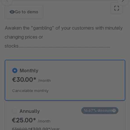
Skip image gallery
Go to demo
Awaken the "gambling" of your customers with minutely
changing prices or
stocks...............................................................................
Monthly
€30.00*
/month
Cancelable monthly
Annually
16.67% discount
€25.00*
/month
€360.00
*
€300.00*
/year