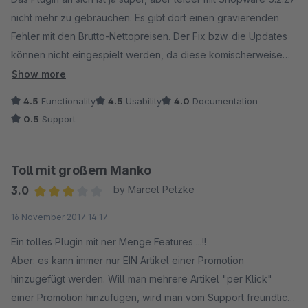
nicht mehr zu gebrauchen. Es gibt dort einen gravierenden
Fehler mit den Brutto-Nettopreisen. Der Fix bzw. die Updates
können nicht eingespielt werden, da diese komischerweise
nur erst ab 5.3.x freigegeben sind.
Show more
Aus diesem Grund und weil das Plugin im Store immer noch für
4.5
Functionality
4.5
Usability
4.0
Documentation
ältere SW-Versionen freigegeben ist, nur einen Punkt für den
0.5
Support
Support.
vg
Toll mit großem Manko
Karl-Heinz
3.0
by Marcel Petzke
Average rating of 3 out of 5 stars
16 November 2017 14:17
Ein tolles Plugin mit ner Menge Features ...!!
Aber: es kann immer nur EIN Artikel einer Promotion
hinzugefügt werden. Will man mehrere Artikel "per Klick"
einer Promotion hinzufügen, wird man vom Support freundlich