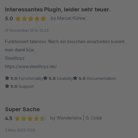
Weiter so!
Interessantes Plugin, leider sehr teuer.
5.0
by Marcel Kühne
Average rating of 5 out of 5 stars
19 November 2016 10:23
Funktioniert tatenlos. Nach ein bisschen einarbeiten kommt
man damit klar.
Steeltoyz
https://www.steeltoyz.de/
5.0
Functionality
5.0
Usability
5.0
Documentation
5.0
Support
Super Sache
4.5
by Wonderlens | G. Collé
Average rating of 4.5 out of 5 stars
3 May 2013 11:30