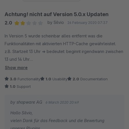
Achtung! nicht auf Version 5.0.x Updaten
2.0
by Silvio
26 February 2020 07:37
Average rating of 2 out of 5 stars
In Version 5 wurde scheinbar alles entfernt was die
Funktionalitäten mit aktivierten HTTP-Cache gewährleistet.
z.B. Startzeit 13 Uhr => bedeutet: beginnt irgendwann zwischen
13 und 14 Uhr
Dadurch kann man das Produkt auch noch nach Beendigung
Show more
des Liveshoppings in den Warenkorb legen.
3.0
Functionality
1.0
Usability
2.0
Documentation
1.0
Support
by shopware AG
6 March 2020 20:49
Hallo Silvio,
vielen Dank für das Feedback und die Bewertung
unseres Plugins.