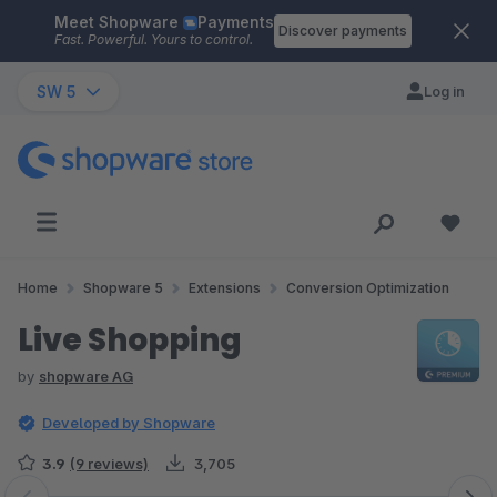
Meet Shopware
Payments
Skip to main content
Discover payments
Fast. Powerful. Yours to control.
SW 5
Log in
Home
Shopware 5
Extensions
Conversion Optimization
Live Shopping
by
shopware AG
Developed by Shopware
3.9
(9 reviews)
3,705