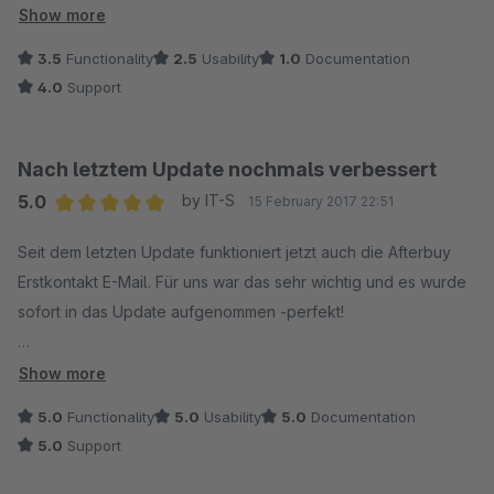
auf ein anderes Plugin hingewiesen (zu gleichen Konditionen
Show more
versteht sich).
3.5
Functionality
2.5
Usability
1.0
Documentation
Warum immer so geldgeil kompliziert???
4.0
Support
Nach letztem Update nochmals verbessert
5.0
by IT-S
15 February 2017 22:51
Average rating of 5 out of 5 stars
Seit dem letzten Update funktioniert jetzt auch die Afterbuy
Erstkontakt E-Mail. Für uns war das sehr wichtig und es wurde
sofort in das Update aufgenommen -perfekt!
Des weiteren wurden neue sehr gute Funktionen ergänzt, wie
Show more
die Übertragung von Inhalten in Freifeldern und Lieferzeiten.
5.0
Functionality
5.0
Usability
5.0
Documentation
5.0
Support
Der Kontakt zum Support ist, auch noch nach vielen Anfragen,
sehr gut und schnell.