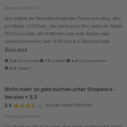
Average rating of 3 out of 5 stars
26 March 2018 14:24
Also erstmal die fallenden/steigenden Preise sind witzig, aber
pro Minute -0,00 Euro... das macht ja nur Sinn, wenn der Artikel
500 Euro kostet, alle 10 Minuten oder jede Stunde wäre
vielleicht sinnvoller, weil -0,00 Euro in 6 Sekunden haut
wirklich keinen vom Hocker. Und man muss tatsächlich jeden
Show more
einzelnen Artikel neu einstellen, gibts da keine Vorlage? Das
3.0
Functionality
1.0
Usability
4.0
Documentation
Angebot an sich, von wann bis wann, für welche Kunden, für
4.0
Support
welchen Shop... Das macht wirklich keinen Spaß. Und der
Support sagt dann, machen Sie nen Issue Tracker, und dann
muss erstmal gevotet werden. Für 500 Euro darf man mehr
Nicht mehr zu gebrauchen unter Shopware -
erwarten.
Version < 5.3
3.5
by Karl-Heinz Pfeifhofer
Average rating of 3.5 out of 5 stars
6 February 2018 23:01
Das Plugin an sich ist ja super, aber leider mit Shopware 5.2.27