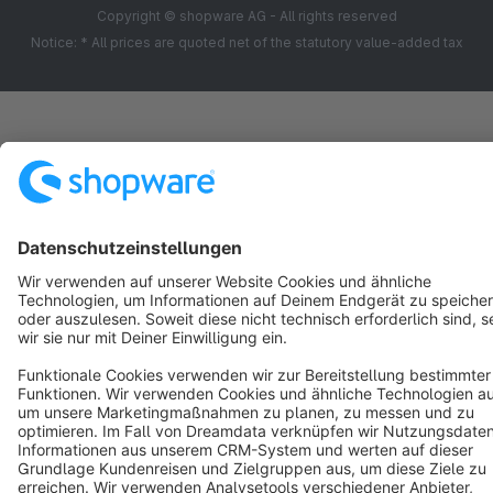
Copyright © shopware AG - All rights reserved
Notice: * All prices are quoted net of the statutory value-added tax