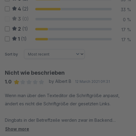
4
(2)
33 %
3
(0)
0 %
2
(1)
17 %
1
(1)
17 %
Sort by
Nicht wie beschrieben
1.0
by Albert B
12 March 2021 09:31
Average rating of 1 out of 5 stars
Wenn man über den Texteditor die Schriftgröße anpasst,
ändert es nicht die Schriftgröße der gesetzten Links.
Dingbats in der Betreffzeile werden zwar im Backend
angezeigt, werden aber beim versenden des Newsletter
Show more