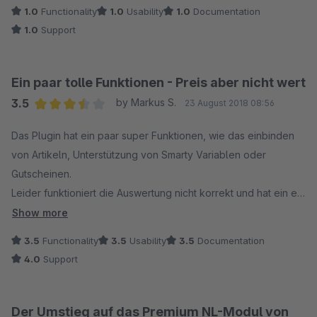
entfernt.
1.0
Functionality
1.0
Usability
1.0
Documentation
1.0
Support
In der Plugin Beschreibung steht:
HTML- und Texteditor
Unterstützung von Dingbats in der Betreff-Zeile. Beispiele: ✌
Ein paar tolle Funktionen - Preis aber nicht wert
✂ ❎
3.5
by Markus S.
23 August 2018 08:56
Average rating of 3.5 out of 5 stars
Der Support hat mir geantwortet, ich soll doch bitte ein Issue
Das Plugin hat ein paar super Funktionen, wie das einbinden
erstellen oder mich an einen Shopware Partner wenden...
von Artikeln, Unterstützung von Smarty Variablen oder
Gutscheinen.
Finde ich bei offensichtlichen Bugs eine Frechheit.
Leider funktioniert die Auswertung nicht korrekt und hat ein ein
paar Fehler.
Show more
Eigentlich ein nettes Plugin aber diese Funktionen sollten bei
3.5
Functionality
3.5
Usability
3.5
Documentation
einer Shoplösung als Standard schon dabei sein.
4.0
Support
Fazit: es gibt bessere Lösungen für's Geld, bei welchen man
auch weniger Gefahr läuft auf Spam Listen zu landen.
Der Umstieg auf das Premium NL-Modul von