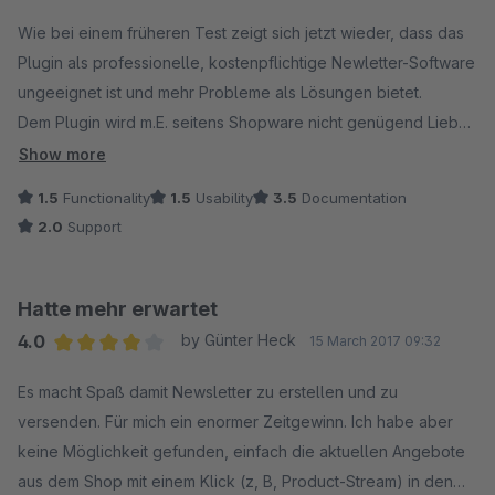
Hersteller nicht der Fall, so dass wir zwangsweise
Average rating of 2 out of 5 stars
zwischenzeitlich mit dem normalen NL-Modul von Shopware
Wie bei einem früheren Test zeigt sich jetzt wieder, dass das
gearbeitet haben.
Plugin als professionelle, kostenpflichtige Newletter-Software
ungeeignet ist und mehr Probleme als Lösungen bietet.
Der Umstieg auf das Premium NL-Modul von Shopware hat
Dem Plugin wird m.E. seitens Shopware nicht genügend Liebe
sich für uns mehr als gelohnt. Wir sind mehr als zufrieden mit
und Aufmerksamkeit entgegengebracht.
Show more
dem Plugin.
Das Template ist relativ "unflexible" , es fehlen wichtige
1.5
Functionality
1.5
Usability
3.5
Documentation
Reporting- und Statistikfunktionen. Der Versand einer
2.0
Support
größeren Anzahl an Newslettern führt bei unserem Server zu
Versandabbrüchen / Fehlern ("MAX_JOIN_SIZE" Problem). SW
empfiehlt, die Server-Einstellungen entsprechend anpassen,
Hatte mehr erwartet
der Hoster (Hosteurope) sagt, das kommt nicht in Frage, da
4.0
by Günter Heck
15 March 2017 09:32
dies unter Umständen zu Serverüberlastungen kommen kann,
Average rating of 4 out of 5 stars
Grund seien seitens SW schlecht optimierte MySQL-SELECTs
Es macht Spaß damit Newsletter zu erstellen und zu
und empfiehlt durch sinnvolle Indizes in der Datenbank das
versenden. Für mich ein enormer Zeitgewinn. Ich habe aber
Problem zu lösen.
keine Möglichkeit gefunden, einfach die aktuellen Angebote
Wir werden das Plugin in diesem Zustand nicht einsetzen.
aus dem Shop mit einem Klick (z, B, Product-Stream) in den