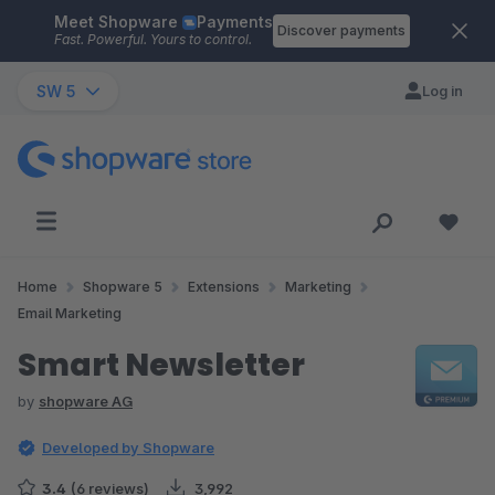
Meet Shopware
Payments
Skip to main content
Discover payments
Fast. Powerful. Yours to control.
SW 5
Log in
Home
Shopware 5
Extensions
Marketing
Email Marketing
Smart Newsletter
by
shopware AG
Developed by Shopware
3.4
(6 reviews)
3,992