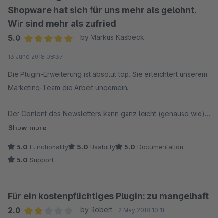
Shopware hat sich für uns mehr als gelohnt.
Wir sind mehr als zufried
5.0
by Markus Käsbeck
Average rating of 5 out of 5 stars
13 June 2018 08:37
Die Plugin-Erweiterung ist absolut top. Sie erleichtert unserem
Marketing-Team die Arbeit ungemein.
Der Content des Newsletters kann ganz leicht (genauso wie)
die Einkaufswelten zusammengestellt werden. Durch das
Show more
ansprechende Design ist konnten wir mehr Umsatz verbuchen
5.0
Functionality
5.0
Usability
5.0
Documentation
als über das normale Newsletter-Modul.
5.0
Support
Eine von uns gefundener Fehler wurde von Shopware
innerhalb kürzester Zeit mit einem Update behoben. Dies war
Für ein kostenpflichtiges Plugin: zu mangelhaft
mit dem alten Newsletter-Moduls eines anderen Plugin-
2.0
by Robert
2 May 2018 10:11