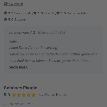
Newsletter zu bekommen.
Show more
Leider werden keine Product-Streams unterstützt und das
2.5
Functionality
4.0
Usability
4.5
Documentation
Modul -LInk einsetzen- funktioniert in der Version 2.1.6 nicht!
5.0
Support
by shopware AG
15 March 2017 15:58
Hallo,
vielen Dank für Ihre Bewertung.
Haben Sie einen Fehler gefunden oder hätten gerne eine
neue Funktion so können Sie dies gerne direkt über
Show more
unseren Issue-Tracker (issues.shopware.com) an uns
weitergeben.
Dort können Sie und andere Kunden den Fortschritt
verfolgen und für eine Umsetzung voten.
Schönes Pkugin
Viele Grüße aus Schöppingen
5.0
by Florian Helmer
Average rating of 5 out of 5 stars
22 January 2015 19:58