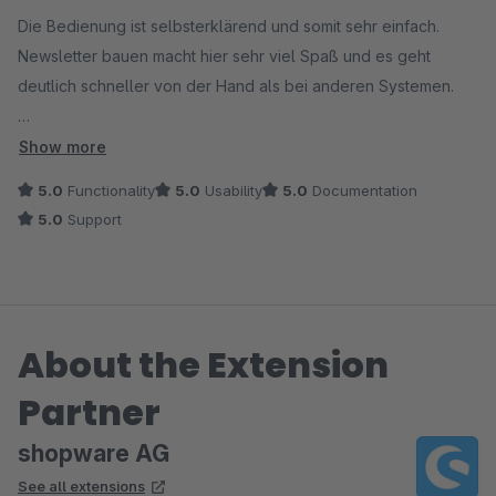
Die Bedienung ist selbsterklärend und somit sehr einfach.
Newsletter bauen macht hier sehr viel Spaß und es geht
deutlich schneller von der Hand als bei anderen Systemen.
Gefällt mir sehr gut und sorgt für deutlich mehr Umsatz in
Show more
unserem Shop.
5.0
Functionality
5.0
Usability
5.0
Documentation
Vielen Dank dafür!
5.0
Support
About the Extension
Partner
shopware AG
See all extensions