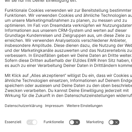
Notice: * All prices are quoted net of the statutory value-added tax