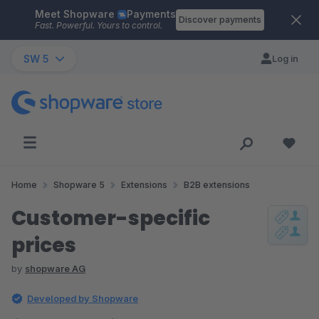
Meet Shopware
Payments
Skip to main content
Discover payments
Fast. Powerful. Yours to control.
SW 5
Log in
Home
Shopware 5
Extensions
B2B extensions
Customer-specific
prices
by
shopware AG
Developed by Shopware