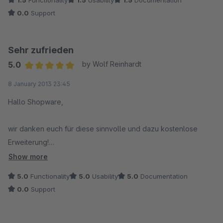
1.5
Functionality
1.5
Usability
1.5
Documentation
Auch scheint es bei der Darstellung der Fensters im Backend
0.0
Support
insbesondere im Chrome Darstellungsprobleme zu geben.
Hier hoffe ich, dass es irgendwann eine integrierte und
nutzbare Variante, insbesondere für den B2B Bereich gibt.
Sehr zufrieden
5.0
by Wolf Reinhardt
Average rating of 5 out of 5 stars
8 January 2013 23:45
Hallo Shopware,
wir danken euch für diese sinnvolle und dazu kostenlose
Erweiterung!
Klappt wunderbar.
Show more
5.0
Functionality
5.0
Usability
5.0
Documentation
0.0
Support