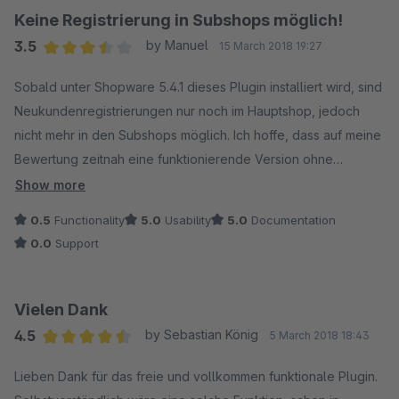
Keine Registrierung in Subshops möglich!
3.5
by Manuel
15 March 2018 19:27
Average rating of 3.5 out of 5 stars
Sobald unter Shopware 5.4.1 dieses Plugin installiert wird, sind
Neukundenregistrierungen nur noch im Hauptshop, jedoch
nicht mehr in den Subshops möglich. Ich hoffe, dass auf meine
Bewertung zeitnah eine funktionierende Version ohne
Subshopproblem kommen wird.
Show more
0.5
Functionality
5.0
Usability
5.0
Documentation
PS: Wenn man unter Preise den Prozentrabatt als auch den
0.0
Support
derzeitigen Preis eingeben könnte, wäre das Plugin perfekt.
Ausserdem wäre eine Mehrfachauswahl wünschenswert,
sodass man nicht jeden Preis bei Varianten Artikeln einzeln
Vielen Dank
eingeben muss. Ist genauso nervig, wie bei den Gutscheinen,
4.5
by Sebastian König
5 March 2018 18:43
wenn man Artikel begrenzen will. Dort wäre es auch sinvoller
Average rating of 4.5 out of 5 stars
anstatt auf Hersteller, auf Kategorien zu beschränken.
Lieben Dank für das freie und vollkommen funktionale Plugin.