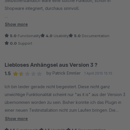
Selbstverständlich wäre eine solche Funktion, schon in
Shopware integriert, durchaus sinnvoll.
Es macht, was es auch soll - selbst mit zig tausend Gruppen.
Show more
5.0
Functionality
4.0
Usability
5.0
Documentation
0.0
Support
Liebloses Anhängsel aus Version 3 ?
1.5
by Patrick Emmler
1 April 2015 15:15
Average rating of 1.5 out of 5 stars
Ich bin leider gerade nicht begeistert. Diese nicht ganz
unwichtige Funktionalität scheint nur "as it is" aus der Version 3
übernommen worden zu sein. Bisher konnte ich das Plugin in
einer neuen Testinstallation nicht zum Laufen bringen. Die
kundenspezifischen Preise werden nicht angezeigt.
Show more