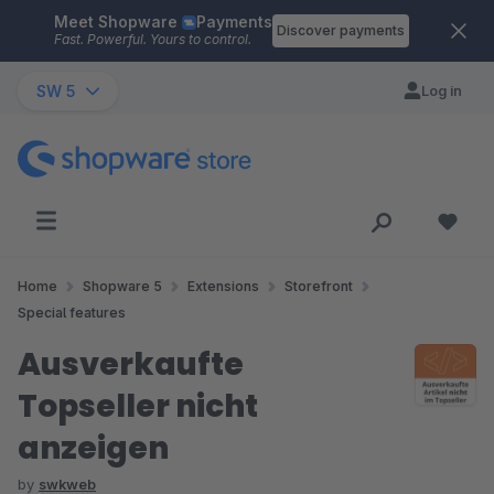
Meet Shopware
Payments
Skip to main content
Discover payments
Fast. Powerful. Yours to control.
SW 5
Log in
Home
Shopware 5
Extensions
Storefront
Special features
Ausverkaufte
Topseller nicht
anzeigen
by
swkweb