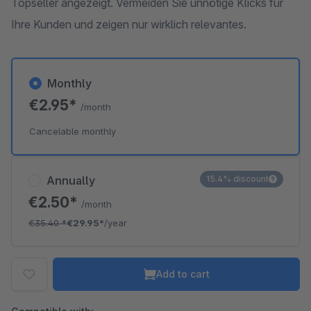
Topseller angezeigt. Vermeiden Sie unnötige Klicks für
Ihre Kunden und zeigen nur wirklich relevantes.
Monthly
€2.95*
/month
Cancelable monthly
Annually
15.4% discount
€2.50*
/month
€35.40
*
€29.95*
/year
Add to cart