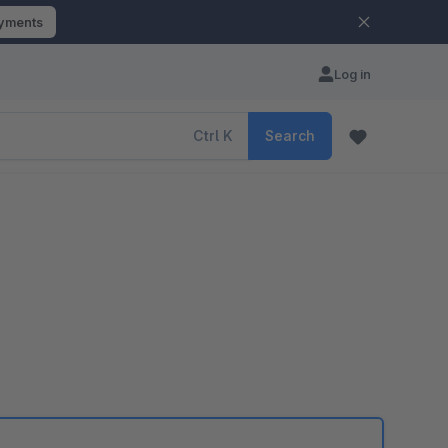
ayments
Log in
Ctrl
K
Search