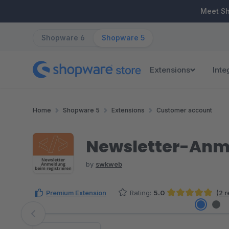
ip to main content
Skip to search
Skip to main navigation
Meet S
Shopware 6
Shopware 5
Extensions
Inte
Home
Shopware 5
Extensions
Customer account
Newsletter-Anme
by
swkweb
Premium Extension
Rating:
5.0
(2 
Average rating of 5 out of 5 stars
Skip image gallery