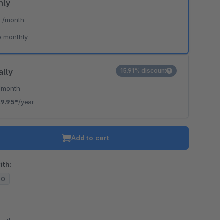
hly
*
/month
e monthly
ally
15.91% discount
/month
9.95*
/year
Add to cart
ith:
20