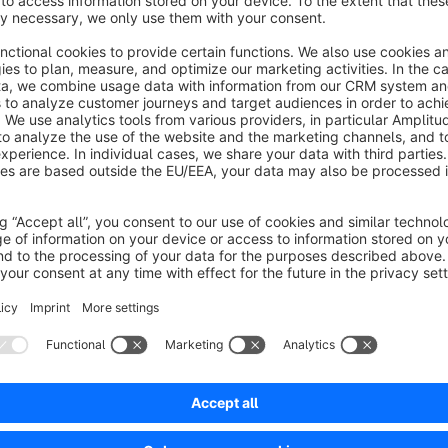
Passwort: testzugang
Fragen? Kontaktieren Sie uns
Bei Fragen zum Plugin, können Sie uns gerne eine E-Mail an
telefonisch unter
+49 176 8057 9091
erreichen. Gerne sind 
Erweiterungen behilflich.