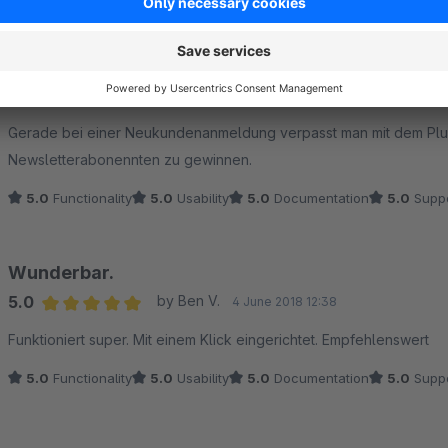
Sort by
Super einfach und funktional! Tolle Marketingmög
5.0
by Victoria Stelter
29 May 2020 12:20
Average rating of 5 out of 5 stars
Gerade bei einer Neukundenanmeldung verpasst man mit dem Plugi
Newsletterabonennten zu gewinnen.
5.0
Functionality
5.0
Usability
5.0
Documentation
5.0
Suppo
Wunderbar.
5.0
by Ben V.
4 June 2018 12:38
Average rating of 5 out of 5 stars
Funktioniert super. Mit einem Klick eingerichtet. Empfehlenswert
5.0
Functionality
5.0
Usability
5.0
Documentation
5.0
Suppo