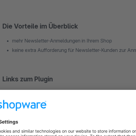
Die Vorteile im Überblick
mehr Newsletter-Anmeldungen in Ihrem Shop
keine extra Aufforderung für Newsletter-Kunden zur An
Links zum Plugin
Zur Plugin Dokumentation:
http://doku.swk-web.com/ne
Link zur Demo:
sw5demo.swk-web.com/account#show-re
Link zum Backend der Demo:
https://sw5demo.swk-we
Benutzername: testzugang