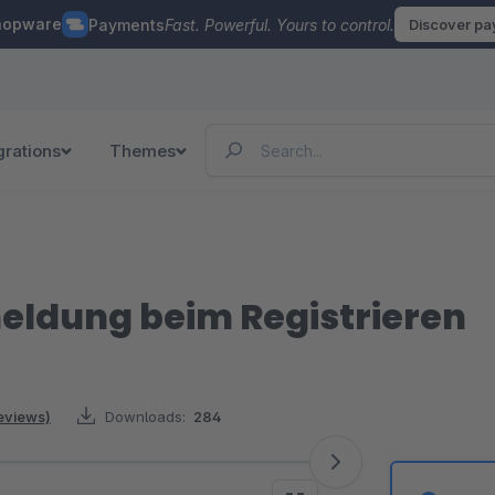
hopware
Payments
Fast. Powerful. Yours to control.
Discover p
grations
Themes
ldung beim Registrieren
reviews)
Downloads:
284