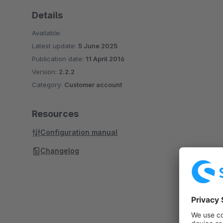
Details
Available:
Latest update:
5 June 2025
Publication date:
11 April 2016
Version:
2.2.2
Category:
Customer account
Resources
Configuration manual
Changelog