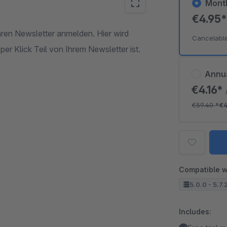
Mont
€4.95
hren Newsletter anmelden. Hier wird
Cancelabl
er Klick Teil von Ihrem Newsletter ist.
Annu
€4.16*
€59.40
*
€4
Compatible w
5.0.0 - 5.7.
Includes: