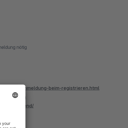
meldung nötig
wsletter-anmeldung-beim-registrieren.html
gistration
b.com/backend/