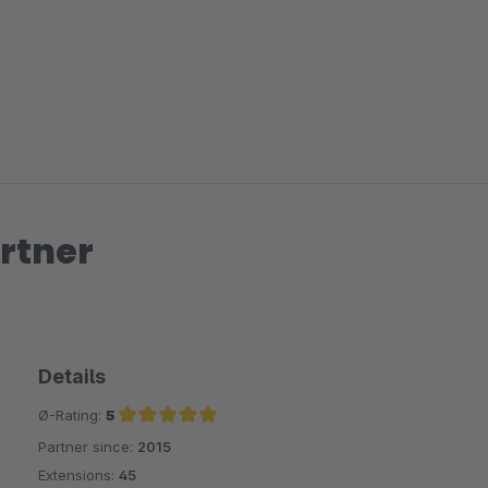
rtner
Details
Ø-Rating:
5
Partner since:
2015
Average rating of 5 out of 5 stars
Extensions:
45