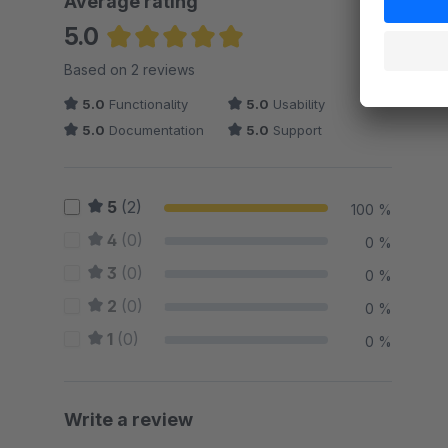
Average rating
5.0
Average rating of 5 out of 5 stars
Based on 2 reviews
5.0
Functionality
5.0
Usability
5.0
Documentation
5.0
Support
5
(2)
100 %
4
(0)
0 %
3
(0)
0 %
2
(0)
0 %
1
(0)
0 %
Write a review