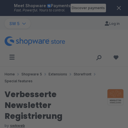
Meet Shopware
Payments
Skip to main content
Discover payments
Fast. Powerful. Yours to control.
SW 5
Log in
Home
Shopware 5
Extensions
Storefront
Special features
Verbesserte
Newsletter
Registrierung
by
swkweb