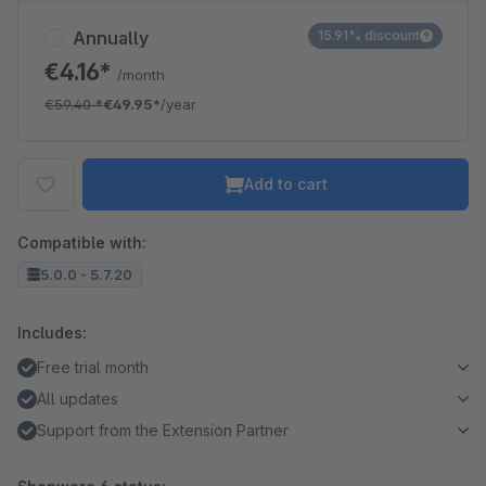
Annually
15.91% discount
€4.16*
/month
€59.40
*
€49.95*
/year
Add to cart
Compatible with:
5.0.0 - 5.7.20
Includes:
Free trial month
All updates
Support from the Extension Partner