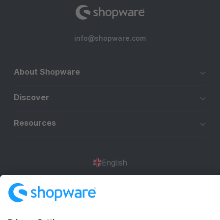
info@shopware.com
About Shopware
Discover
Resources
English
Star
3k+