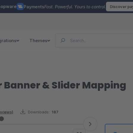
hopware
Payments
Fast. Powerful. Yours to control.
Discover p
grations
Themes
r Banner & Slider Mapping
eviews)
Downloads:
187