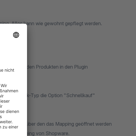
ping. Alles kann wie gewohnt gepflegt werden.
r zu anzeigenden Produkten in den Plugin
ort bei Link-Typ die Option "Schnellkauf"
 neuen Button über den das Mapping geöffnet werden
rd Banner Mapping von Shopware.