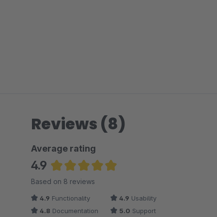
Reviews (8)
Average rating
4.9
Average rating of 4.94 out of 5 stars
Based on 8 reviews
4.9
Functionality
4.9
Usability
4.8
Documentation
5.0
Support