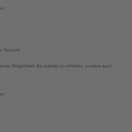
rt
n Service!
gende Möglichkeit die usability zu erhöhen, sondern auch
rsteller. Kann ich nur empfehlen!
rt