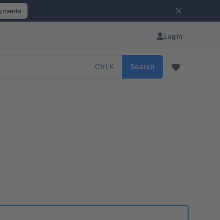
ayments
Log in
Ctrl
K
Search