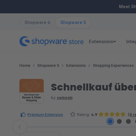
ip to main content
Skip to search
Skip to main navigation
Meet S
Shopware 6
Shopware 5
Extensions
Inte
Home
Shopware 5
Extensions
Shopping Experiences
Schnellkauf übe
by
swkweb
Premium Extension
Rating:
4.9
(8 r
Average rating of 4.94 out of 5 stars
Skip image gallery