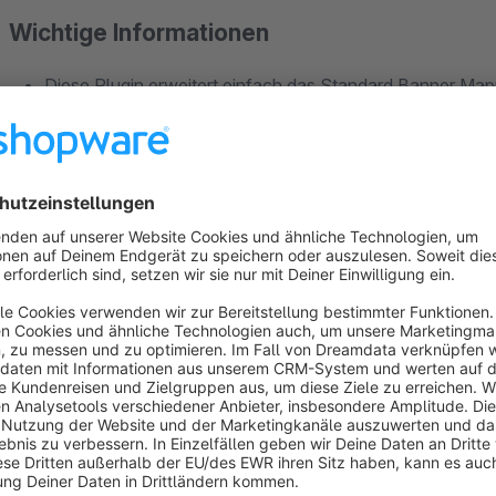
Wichtige Informationen
Diese Plugin erweitert einfach das Standard Banner Map
So geht´s
Einfach installieren und dann die gewünschte Einstellung de
Einstellungen vornehmen. Schon fertig.
Banner:
Wie gewohnt über das normale Banner Mapping und d
auswählen.
Slider:
Bei den Banner-Slidern gibt es bei jedem Bild einen
kann. Ab diesem Zeitpunkt funktioniert alles wie im Standa