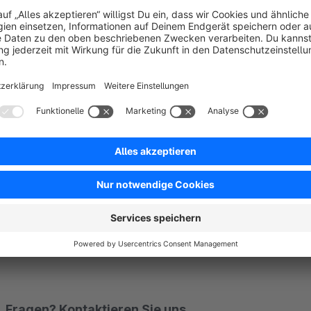
Links zum Plugin
Zur Plugin Dokumentation:
https://doku.swk-web.com/
mapping-in-einkaufswelten.html
Link zur Demo:
https://sw5demo.swk-web.com/
Link zum Backend der Demo:
https://sw5demo.swk-we
Benutzername: testzugang
Passwort: testzugang
Fragen? Kontaktieren Sie uns