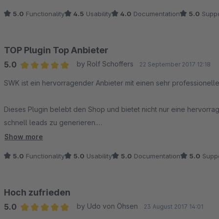
5.0
Functionality
4.5
Usability
4.0
Documentation
5.0
Suppo
TOP Plugin Top Anbieter
5.0
by Rolf Schoffers
22 September 2017 12:18
Average rating of 5 out of 5 stars
SWK ist ein hervorragender Anbieter mit einen sehr professionelle
Dieses Plugin belebt den Shop und bietet nicht nur eine hervorra
schnell leads zu generieren.
Show more
Das Plugin passt bestens zum Schnellkauf Plugin vom gleichern He
5.0
Functionality
5.0
Usability
5.0
Documentation
5.0
Suppo
Hoch zufrieden
5.0
by Udo von Öhsen
23 August 2017 14:01