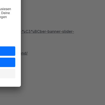
schnellkauf-%C3%BCber-banner-slider-
b.com/backend/