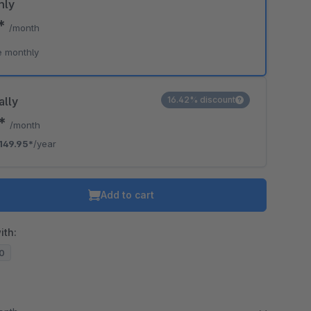
hly
5*
/month
e monthly
ally
16.42% discount
0*
/month
149.95*
/year
Add to cart
ith:
20