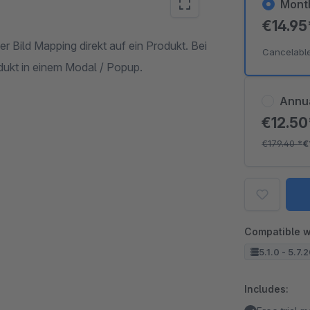
Mont
€14.9
er Bild Mapping direkt auf ein Produkt. Bei
Cancelabl
dukt in einem Modal / Popup.
Annu
€12.5
€179.40
*
€
Compatible w
5.1.0 - 5.7.
Includes: