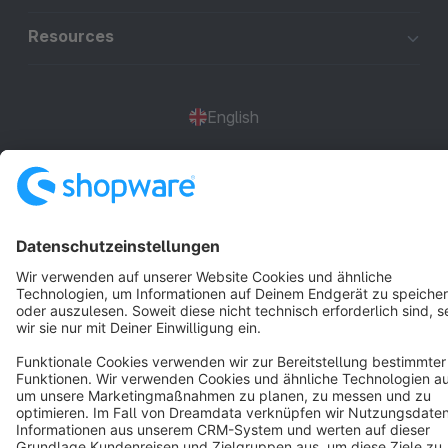
Resources
English
Star
3k+
Terms & Conditions
Privacy
Legal notice
Cookie settings
Copyright © shopware AG - All rights reserved
Notice: * All prices are quoted net of the statutory value-added tax