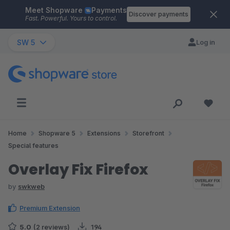
Meet Shopware
Payments
Skip to main content
Discover payments
Fast. Powerful. Yours to control.
SW 5
Log in
Home
Shopware 5
Extensions
Storefront
Special features
Overlay Fix Firefox
by
swkweb
Premium Extension
5.0
(2 reviews)
194