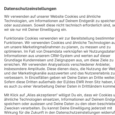
Terms & Conditions
Privacy
Legal notice
Cookie settings
Copyright © shopware AG - All rights reserved
Notice: * All prices are quoted net of the statutory value-added tax