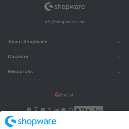
info@shopware.com
About Shopware
Discover
Resources
English
Star
3k+