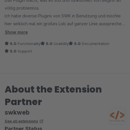
Das Plugin macht, was es soll und funktioniert von Beginn an
völlig problemlos.
Ich habe diverse Plugins von SWK in Benutzung und möchte
hier wirklich mal ein großes Lob auf ganzer Linie aussprechen:
Die Funktionalität der Plugins macht stets einen
Show more
professionellen und ausgereiften Eindruck, der Support ist bei
5.0
Functionality
5.0
Usability
5.0
Documentation
Bedarf sofort zur Stelle und jederzeit hilfsbereit, Pflege und
5.0
Support
Weiterentwicklung gehören bei SWK offensichtlich zum
Standard - bin wunschlos glücklich.
About the Extension
Partner
swkweb
See all extensions
Partner Status