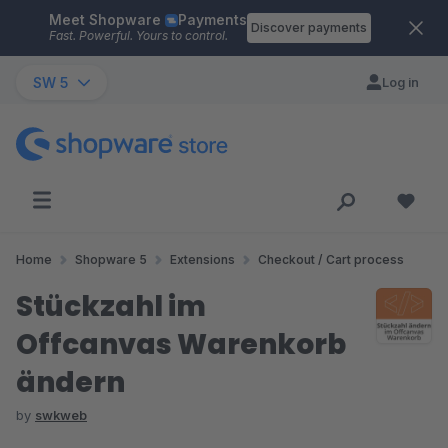
Meet Shopware
Payments
Skip to main content
Discover payments
Fast. Powerful. Yours to control.
SW 5
Log in
Home
Shopware 5
Extensions
Checkout / Cart process
Stückzahl im
Offcanvas Warenkorb
ändern
by
swkweb