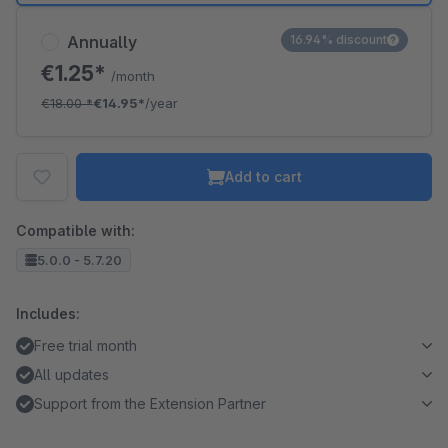
Annually
16.94% discount
€1.25*
/month
€18.00
*
€14.95*
/year
Add to cart
Compatible with:
5.0.0 - 5.7.20
Includes:
Free trial month
All updates
Support from the Extension Partner