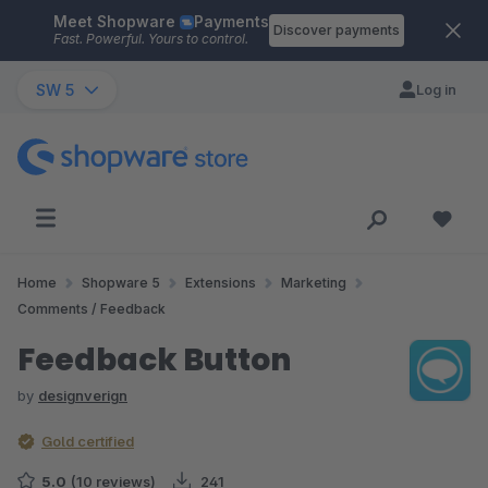
Meet Shopware
Payments
Skip to main content
Discover payments
Fast. Powerful. Yours to control.
SW 5
Log in
Home
Shopware 5
Extensions
Marketing
Comments / Feedback
Feedback Button
by
designverign
Gold certified
5.0
(10 reviews)
241