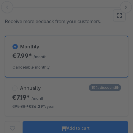
Skip image gallery
Receive more eedback from your customers.
Monthly
€7.99*
/month
Cancelable monthly
Annually
10% discount
€7.19*
/month
€95.88
*
€86.29*
/year
Add to cart