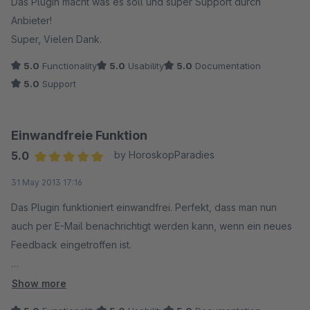
Das Plugin macht was es soll und super Support durch
Anbieter!
Super, Vielen Dank.
5.0
Functionality
5.0
Usability
5.0
Documentation
5.0
Support
Einwandfreie Funktion
5.0
by HoroskopParadies
Average rating of 5 out of 5 stars
31 May 2013 17:16
Das Plugin funktioniert einwandfrei. Perfekt, dass man nun
auch per E-Mail benachrichtigt werden kann, wenn ein neues
Feedback eingetroffen ist.
Ich empfehle dieses Plugin sehr gerne weiter - es ist eine
Show more
sinnvolle Erweiterung für jeden Onlineshop.