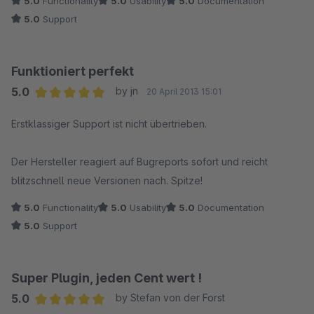
5.0
Functionality
5.0
Usability
5.0
Documentation
5.0
Support
Funktioniert perfekt
5.0
by jn
20 April 2013 15:01
Average rating of 5 out of 5 stars
Erstklassiger Support ist nicht übertrieben.
Der Hersteller reagiert auf Bugreports sofort und reicht
blitzschnell neue Versionen nach. Spitze!
5.0
Functionality
5.0
Usability
5.0
Documentation
5.0
Support
Super Plugin, jeden Cent wert !
5.0
by Stefan von der Forst