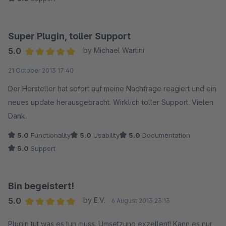
Super Plugin, toller Support
5.0
by Michael Wartini
Average rating of 5 out of 5 stars
21 October 2013 17:40
Der Hersteller hat sofort auf meine Nachfrage reagiert und ein
neues update herausgebracht. Wirklich toller Support. Vielen
Dank.
5.0
Functionality
5.0
Usability
5.0
Documentation
5.0
Support
Bin begeistert!
5.0
by E.V.
6 August 2013 23:13
Average rating of 5 out of 5 stars
Plugin tut was es tun muss. Umsetzung exzellent! Kann es nur