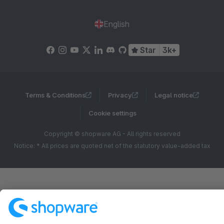
English
Star
3k+
Terms & Conditions
Privacy
Legal notice
Cookie settings
Copyright © shopware AG - All rights reserved
Notice: * All prices are quoted net of the statutory value-added tax