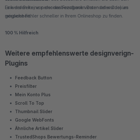
Es werden keine personenbezogenen Daten oder Cookies
Link der Seite, von der das Feedback versendet wurde, um
gespeichert.
mögliche Fehler schneller in Ihrem Onlineshop zu finden.
100 % Hilfreich
Weitere empfehlenswerte designverign-
Plugins
Feedback Button
Preisfilter
Mein Konto Plus
Scroll To Top
Thumbnail Slider
Google WebFonts
Ähnliche Artikel Slider
TrustedShops Bewertungs-Reminder