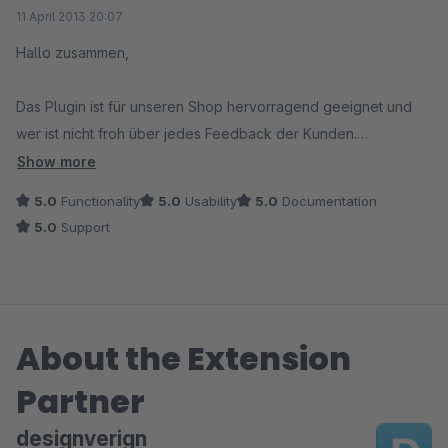
Average rating of 5 out of 5 stars
11 April 2013 20:07
Hallo zusammen,
Das Plugin ist für unseren Shop hervorragend geeignet und
wer ist nicht froh über jedes Feedback der Kunden.
Show more
Einfach Konfiguration, optisch schöne Darstellung und
5.0
Functionality
5.0
Usability
5.0
Documentation
erstklassiger Support !
5.0
Support
About the Extension
Partner
designverign