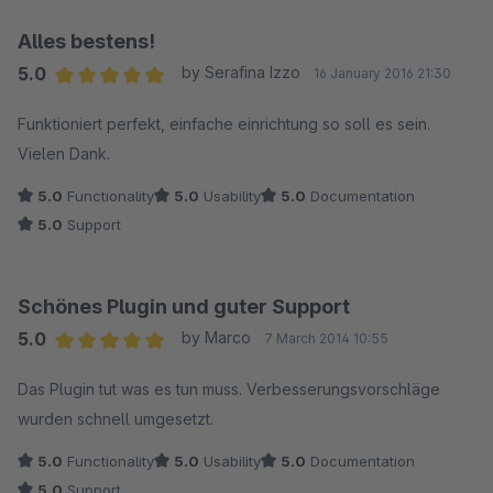
Alles bestens!
5.0
by Serafina Izzo
16 January 2016 21:30
Average rating of 5 out of 5 stars
Funktioniert perfekt, einfache einrichtung so soll es sein.
Vielen Dank.
5.0
Functionality
5.0
Usability
5.0
Documentation
5.0
Support
Schönes Plugin und guter Support
5.0
by Marco
7 March 2014 10:55
Average rating of 5 out of 5 stars
Das Plugin tut was es tun muss. Verbesserungsvorschläge
wurden schnell umgesetzt.
5.0
Functionality
5.0
Usability
5.0
Documentation
5.0
Support