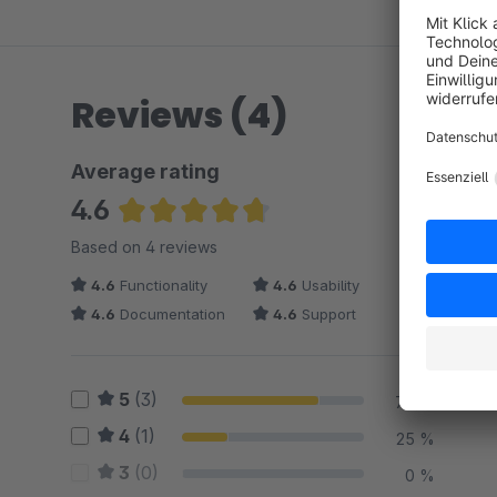
Reviews (4)
Average rating
4.6
Average rating of 4.63 out of 5 stars
Based on 4 reviews
4.6
Functionality
4.6
Usability
4.6
Documentation
4.6
Support
5
(3)
75 %
4
(1)
25 %
3
(0)
0 %