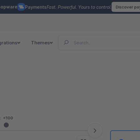
hopware
Payments
Fast. Powerful. Yours to control.
Discover p
grations
Themes
:
<100