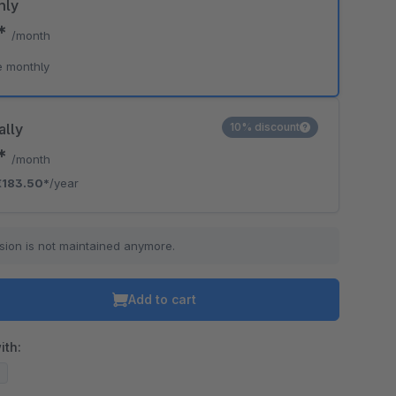
hly
9*
/month
e monthly
ally
10% discount
9*
/month
€183.50*
/year
sion is not maintained anymore.
Add to cart
ith:
6