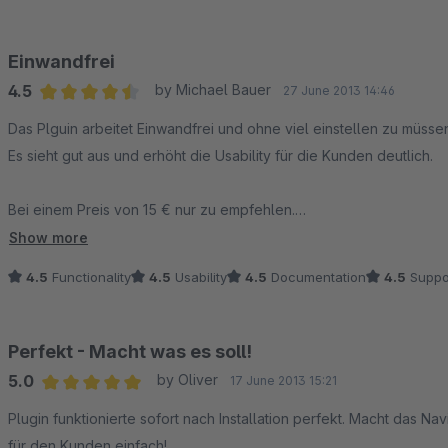
- Der erste Menüpunkt könnte "Neuer Kunde? Klicken Sie hier" se
Einwandfrei
erschließt, dass er auf "Mein Konto" > "Mein Konto" klicken muss da
4.5
by Michael Bauer
27 June 2013 14:46
Average rating of 4.5 out of 5 stars
Das Plguin arbeitet Einwandfrei und ohne viel einstellen zu müsse
Es sieht gut aus und erhöht die Usability für die Kunden deutlich.
Bei einem Preis von 15 € nur zu empfehlen.
Show more
Einziges Manko: Wenn man auf "Mein Konto" --> "Mein Konto" kli
4.5
Functionality
4.5
Usability
4.5
Documentation
4.5
Suppo
Konto" - Menüpunk.
Da das den meisten Usern aber gar nicht auffallen wird, finde ich 
Perfekt - Macht was es soll!
5.0
by Oliver
17 June 2013 15:21
Average rating of 5 out of 5 stars
Plugin funktionierte sofort nach Installation perfekt. Macht das
für den Kunden einfach!