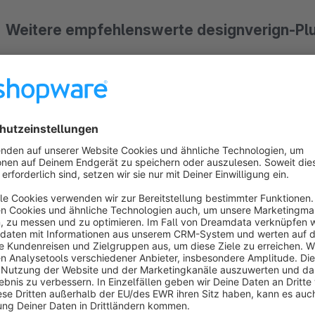
Weitere empfehlenswerte designverign-Pl
Feedback Button
Preisfilter
Mein Konto Plus
Scroll To Top
Thumbnail Slider
Google WebFonts
Ähnliche Artikel Slider
TrustedShops Bewertungs-Reminder
Warenkorb CrossSellings