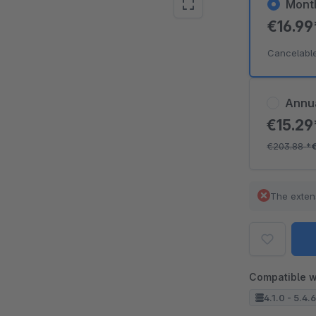
Mont
€16.9
Cancelabl
Annu
€15.2
€203.88
*
The exten
Compatible w
4.1.0 - 5.4.