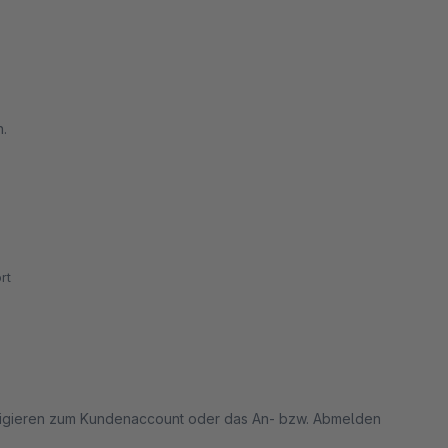
in, da es einem Neukunden sich nicht unbedingt
mit er sich neu registriert.
n.
ckt erscheint daneben ganz kurz nochmal der "Mein
rt
das nicht so schlimm
 Navigieren zum Kundenaccount oder das An- bzw. Abmelden