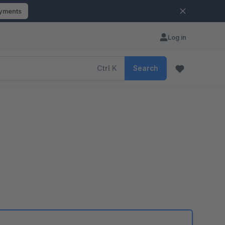
ayments
Log in
Ctrl
K
Search