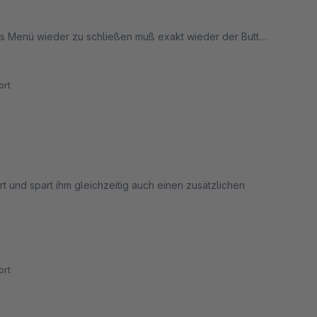
as Menü wieder zu schließen muß exakt wieder der Button
auf die Homepage das Menü wieder schließen würde.
rt
t und spart ihm gleichzeitig auch einen zusätzlichen
rt