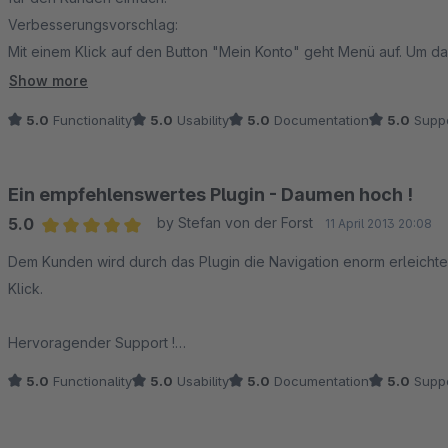
Verbesserungsvorschlag:
Mit einem Klick auf den Button "Mein Konto" geht Menü auf. Um d
angeklickt werden. Wäre auch gut wenn nur ein Klick irgendwo 
Show more
5.0
Functionality
5.0
Usability
5.0
Documentation
5.0
Suppo
Ein empfehlenswertes Plugin - Daumen hoch !
5.0
by Stefan von der Forst
11 April 2013 20:08
Average rating of 5 out of 5 stars
Dem Kunden wird durch das Plugin die Navigation enorm erleichter
Klick.
Hervoragender Support !
5.0
Functionality
5.0
Usability
5.0
Documentation
5.0
Suppo