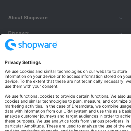
About Shopware
Discover
Resources
English
Star
3k+
Terms & Conditions
Privacy
Legal notice
Cookie settings