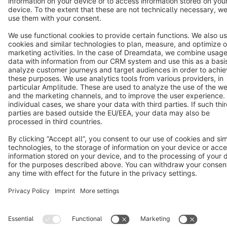
Star
3k+
Terms & Conditions
Privacy
Legal notice
Cookie settings
Copyright © shopware AG - All rights reserved
Notice: * All prices are quoted net of the statutory value-added tax