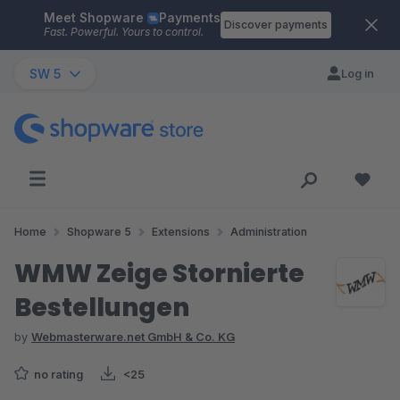
Meet Shopware
Payments
Skip to main content
Discover payments
Fast. Powerful. Yours to control.
SW 5
Log in
Home
Shopware 5
Extensions
Administration
WMW Zeige Stornierte
Bestellungen
by
Webmasterware.net GmbH & Co. KG
no rating
<25