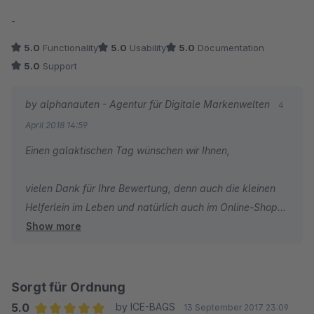
deine alphanauten
Average rating of 5 out of 5 stars
-
5.0
Functionality
5.0
Usability
5.0
Documentation
5.0
Support
by alphanauten - Agentur für Digitale Markenwelten
4
April 2018 14:59
Einen galaktischen Tag wünschen wir Ihnen,
vielen Dank für Ihre Bewertung, denn auch die kleinen
Helferlein im Leben und natürlich auch im Online-Shop
Show more
habe ihre Berechtigung sicher verdient :)
Falls Sie Fragen zu unseren Plugins haben, sind wir
natürlich gerne für Sie da.
Sorgt für Ordnung
5.0
by ICE-BAGS
13 September 2017 23:09