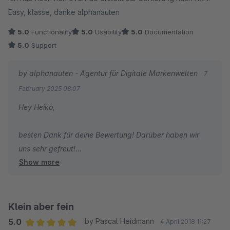
Easy, klasse, danke alphanauten
5.0
Functionality
5.0
Usability
5.0
Documentation
5.0
Support
by alphanauten - Agentur für Digitale Markenwelten
7
February 2025 08:07
Hey Heiko,
besten Dank für deine Bewertung! Darüber haben wir
uns sehr gefreut!
Show more
Falls du Fragen zu unseren Plugins hast, sind wir
natürlich gerne für dich da.
Klein aber fein
Beste Grüße
5.0
by Pascal Heidmann
4 April 2018 11:27