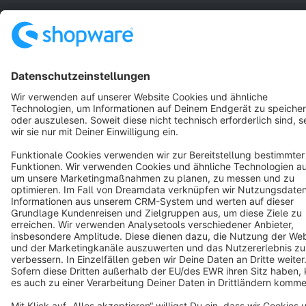
Terms & Conditions
Privacy
Legal notice
Cookie settings
Copyright © shopware AG - All rights reserved
Notice: * All prices are quoted net of the statutory value-added tax