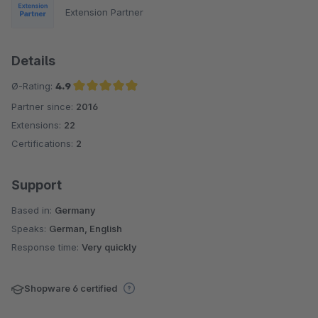
Extension Partner
Details
Ø-Rating:
4.9
Partner since:
2016
Average rating of 4.9 out of 5 stars
Extensions:
22
Certifications:
2
Support
Based in:
Germany
Speaks:
German, English
Response time:
Very quickly
Shopware 6 certified