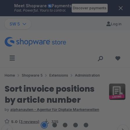
Meet Shopware
Payments
Skip to main content
Discover payments
Fast. Powerful. Yours to control.
SW 5
Log in
Home
Shopware 5
Extensions
Administration
Sort invoice positions
by article number
by
alphanauten - Agentur für Digitale Markenwelten
5.0
(3 reviews)
335