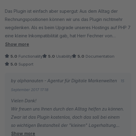
Over and out,
Average rating of 5 out of 5 stars
Das Plugin ist einfach aber supergut: Aus dem Alltag der
Rechnungspositionen können wir uns das Plugin nichtmehr
Ihre alphanauten
wegdenken. Als es beim Upgrade unseres Hostings auf PHP 7
eine kleine Inkompatibilität gab, hat Herr Fechner von
Alphanauten trotz Büroumzug zeitnah und unbürokratisch
Show more
reagiert und obwohl es sich um ein kostenloses Plugin
5.0
Functionality
5.0
Usability
5.0
Documentation
handelt, sofort ein Update für uns und alle Ordnungsfanatiker
5.0
Support
released. Hut ab, freundlich schnell und mit Köpfchen - Das
begeistert uns!
by alphanauten - Agentur für Digitale Markenwelten
15
September 2017 17:18
Vielen Dank!
Wir freuen uns Ihnen durch den Alltag helfen zu können.
Zwar ist das Plugin kostenlos, doch das soll bei einem
so wichtigen Bestandteil der "kleinen" Lagerhaltung
Show more
keine Rolle für den Support spielen.