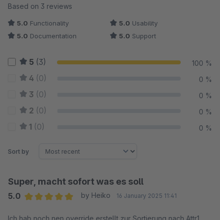
Average rating of 5 out of 5 stars
Based on 3 reviews
5.0
Functionality
5.0
Usability
5.0
Documentation
5.0
Support
5
(3)
100 %
4
(0)
0 %
3
(0)
0 %
2
(0)
0 %
1
(0)
0 %
Sort by
Super, macht sofort was es soll
5.0
by Heiko
16 January 2025 11:41
Average rating of 5 out of 5 stars
Ich hab noch nen override erstellt zur Sortierung nach Attr1.