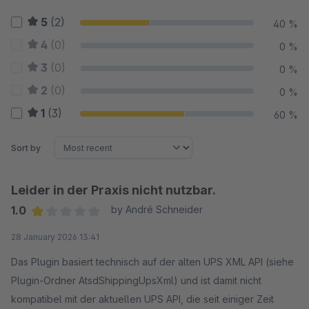
5
(2)
40 %
4
(0)
0 %
3
(0)
0 %
2
(0)
0 %
1
(3)
60 %
Sort by
Leider in der Praxis nicht nutzbar.
1.0
by André Schneider
Average rating of 1 out of 5 stars
28 January 2026 13:41
Das Plugin basiert technisch auf der alten UPS XML API (siehe
Plugin-Ordner AtsdShippingUpsXml) und ist damit nicht
kompatibel mit der aktuellen UPS API, die seit einiger Zeit