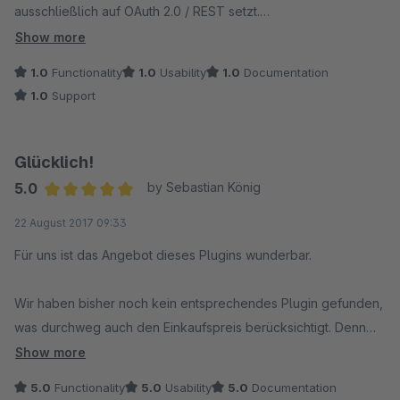
ausschließlich auf OAuth 2.0 / REST setzt.
Obwohl in der Plugin-Beschreibung bzw. im Changelog
Show more
Hinweise auf OAuth-Unterstützung zu finden sind, trifft dies
1.0
Functionality
1.0
Usability
1.0
Documentation
nicht auf dieses Plugin zu.
1.0
Support
In der Praxis führt das zu folgenden Problemen:
Glücklich!
keine funktionierende Authentifizierung mit aktuellen UPS-
5.0
by Sebastian König
Zugangsdaten
Average rating of 5 out of 5 stars
22 August 2017 09:33
keine Versandkostenberechnung im Checkout
Für uns ist das Angebot dieses Plugins wunderbar.
keine verwertbaren Logs oder Fehlermeldungen
Wir haben bisher noch kein entsprechendes Plugin gefunden,
was durchweg auch den Einkaufspreis berücksichtigt. Denn
hoher Zeitaufwand bei der Fehlersuche, obwohl das Plugin
Sonderzonen sind nicht so einfach umzusetzen. Wer will
Show more
korrekt installiert ist
schon all die Postleitzahlen der Sonderzonen in die
5.0
Functionality
5.0
Usability
5.0
Documentation
Kalkulation bauen, weil diese nun mal vertraglich