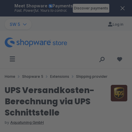
Meet Shopware
Payments
Skip to main content
Discover payments
Fast. Powerful. Yours to control.
SW 5
Log in
Home
Shopware 5
Extensions
Shipping provider
UPS Versandkosten-
Berechnung via UPS
Schnittstelle
by
Aquatuning GmbH