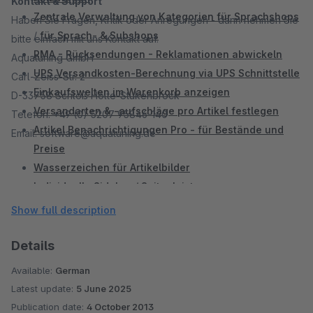
Kontakt & Support
Zentrale Verwaltung von Kategorien für Sprachshops
Haben Sie Fragen, Kritik oder Anregungen - dann nehmen Sie
/
für Sprach- & Subshops
bitte einfach mit uns Kontakt auf.
RMA - Rücksendungen - Reklamationen abwickeln
Aquatuning GmbH
UPS Versandkosten-Berechnung via UPS Schnittstelle
Carl-Zeiss-Str. 2
Einkaufswelten im Warenkorb anzeigen
D-33758 Schloß Holte-Stukenbrock
Versandarten & -aufschläge pro Artikel festlegen
Telefon: +49 (0) 5207 95846-140
Artikel Benachrichtigungen Pro - für Bestände und
Email: software@aquatuning.de
Preise
Wasserzeichen für Artikelbilder
Individuelle Sidebar / Seitenleiste
Mention XML Schnittstelle
Show full description
Landestypische MwSt nach Herkunft anzeigen
Details
Available:
German
Latest update:
5 June 2025
Publication date:
4 October 2013