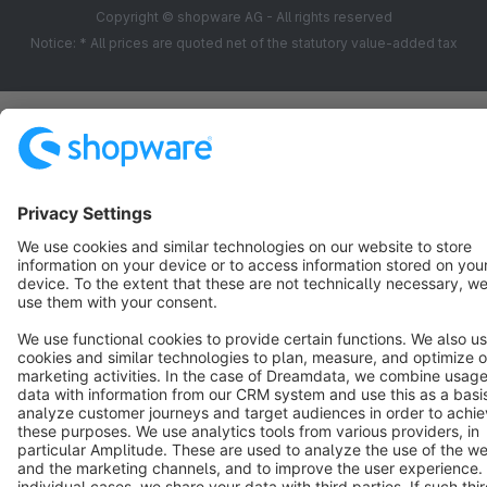
Copyright © shopware AG - All rights reserved
Notice: * All prices are quoted net of the statutory value-added tax