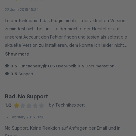
Average rating of 0.5 out of 5 stars
22 June 2015 15:54
Leider funktioniert das Plugin nicht mit der aktuellen Version,
zumindest nicht bei uns. Leider möchte der Hersteller auf
unserem Account den Fehler finden und testen als selbst die
aktuelle Version zu installieren, dem konnte ich leider nicht
zustimmen da ich weder Admin-Zugangsdaten noch FTP-
Show more
Zugang freigeben kann (Ich nehme Datenschutz meiner
0.5
Functionality
0.5
Usability
0.5
Documentation
Kunden ernst)
0.5
Support
Bad. No Support
1.0
by Technikexpert
Average rating of 1 out of 5 stars
17 February 2015 11:50
No Support. Keine Reaktion auf Anfragen per Email und in