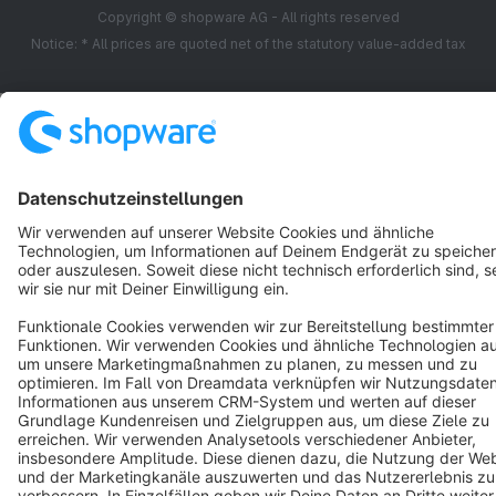
Copyright © shopware AG - All rights reserved
Notice: * All prices are quoted net of the statutory value-added tax