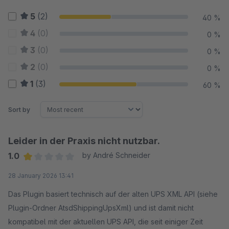
5
(2)
40 %
4
(0)
0 %
3
(0)
0 %
2
(0)
0 %
1
(3)
60 %
Sort by
Leider in der Praxis nicht nutzbar.
1.0
by André Schneider
Average rating of 1 out of 5 stars
28 January 2026 13:41
Das Plugin basiert technisch auf der alten UPS XML API (siehe
Plugin-Ordner AtsdShippingUpsXml) und ist damit nicht
kompatibel mit der aktuellen UPS API, die seit einiger Zeit