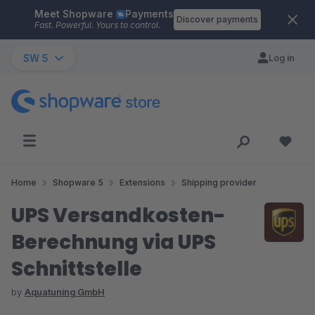
Meet Shopware
Payments
Skip to main content
Discover payments
Fast. Powerful. Yours to control.
SW 5
Log in
Home
Shopware 5
Extensions
Shipping provider
UPS Versandkosten-
Berechnung via UPS
Schnittstelle
by
Aquatuning GmbH