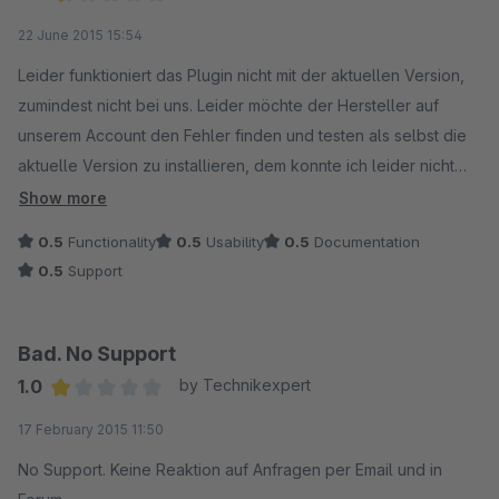
Average rating of 0.5 out of 5 stars
22 June 2015 15:54
Leider funktioniert das Plugin nicht mit der aktuellen Version,
zumindest nicht bei uns. Leider möchte der Hersteller auf
unserem Account den Fehler finden und testen als selbst die
aktuelle Version zu installieren, dem konnte ich leider nicht
zustimmen da ich weder Admin-Zugangsdaten noch FTP-
Show more
Zugang freigeben kann (Ich nehme Datenschutz meiner
0.5
Functionality
0.5
Usability
0.5
Documentation
Kunden ernst)
0.5
Support
Bad. No Support
1.0
by Technikexpert
Average rating of 1 out of 5 stars
17 February 2015 11:50
No Support. Keine Reaktion auf Anfragen per Email und in