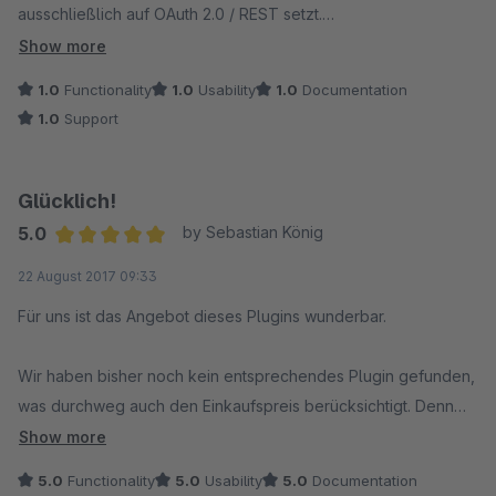
ausschließlich auf OAuth 2.0 / REST setzt.
Obwohl in der Plugin-Beschreibung bzw. im Changelog
Show more
Hinweise auf OAuth-Unterstützung zu finden sind, trifft dies
1.0
Functionality
1.0
Usability
1.0
Documentation
nicht auf dieses Plugin zu.
1.0
Support
In der Praxis führt das zu folgenden Problemen:
Glücklich!
keine funktionierende Authentifizierung mit aktuellen UPS-
5.0
by Sebastian König
Zugangsdaten
Average rating of 5 out of 5 stars
22 August 2017 09:33
keine Versandkostenberechnung im Checkout
Für uns ist das Angebot dieses Plugins wunderbar.
keine verwertbaren Logs oder Fehlermeldungen
Wir haben bisher noch kein entsprechendes Plugin gefunden,
was durchweg auch den Einkaufspreis berücksichtigt. Denn
hoher Zeitaufwand bei der Fehlersuche, obwohl das Plugin
Sonderzonen sind nicht so einfach umzusetzen. Wer will
Show more
korrekt installiert ist
schon all die Postleitzahlen der Sonderzonen in die
5.0
Functionality
5.0
Usability
5.0
Documentation
Kalkulation bauen, weil diese nun mal vertraglich