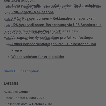
Kontakt & Support
Zentrale Verwaltung von Kategorien für Sprachshops
Haben Sie Fragen, Kritik oder Anregungen - dann nehmen Sie
/
für Sprach- & Subshops
bitte einfach mit uns Kontakt auf.
RMA - Rücksendungen - Reklamationen abwickeln
Aquatuning GmbH
UPS Versandkosten-Berechnung via UPS Schnittstelle
Carl-Zeiss-Str. 2
Einkaufswelten im Warenkorb anzeigen
D-33758 Schloß Holte-Stukenbrock
Versandarten & -aufschläge pro Artikel festlegen
Telefon: +49 (0) 5207 95846-140
Artikel Benachrichtigungen Pro - für Bestände und
Email: software@aquatuning.de
Preise
Wasserzeichen für Artikelbilder
Individuelle Sidebar / Seitenleiste
Mention XML Schnittstelle
Show full description
Landestypische MwSt nach Herkunft anzeigen
Details
Available:
German
Latest update:
5 June 2025
Publication date:
4 October 2013