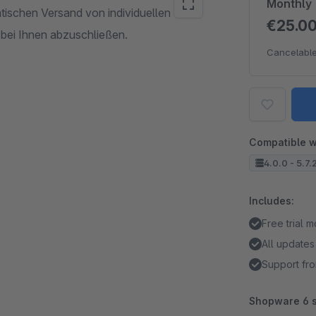
Monthly
tischen Versand von individuellen
€25.0
 bei Ihnen abzuschließen.
Cancelable
Compatible w
4.0.0 - 5.7.
Includes:
Free trial 
All updates
Support fro
Shopware 6 s