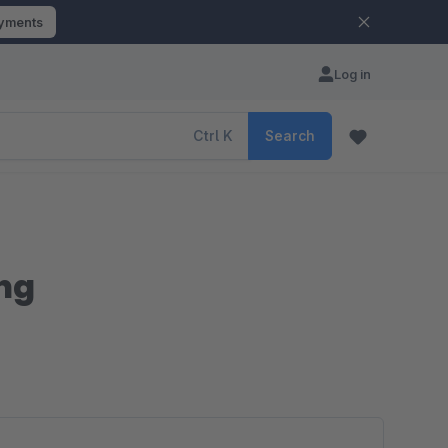
ayments
Log in
Ctrl
K
Search
ng