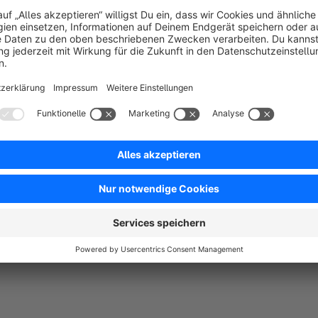
einfach über das Shopware backend in den "Email Vorla
finden Sie im Reiter "Variablen Informationen". Die auf d
für eine mögliche Darstellung gedacht.
Individuelle Programmierung
Als zertifizierter Entwickler und Spezialist für Shopware Pl
Ihren Anforderungen entsprechend an, um diese maßgeschneid
Jedes Unternehmen ist einzigartig und bedarf individueller Lö
zugeschnitten sind. Gerne erstellen wir Ihnen Angebote für in
Wünschen.