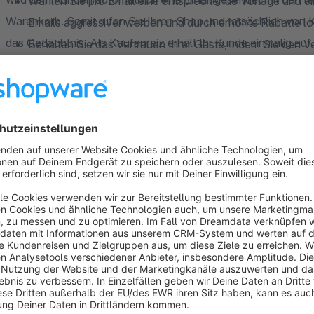
Wählen Sie pro Email eine entsprechende Vorlage und ei
Warenkorb. Somit rufen Sie Ihren Shop und tatsächlich von K
Emails aggressiver werben und durch erhöhte Rabatte l
das Gedächtnis. Als Kaufanreiz erhält Ihr Kunde einmalig a
Behalten Sie das Vertrauen Ihrer Gäste, indem Sie den 
seinen Warenkorb nicht ändern, dann erhält er auf Wunsch ein
Seien Sie rechtlich auf der sicheren Seite, indem Ihre 
Kunden zwischenzeitlich seinen Warenkorn, dann werden di
(Abonnement per Email bestätigen) zustimmen müssen
versandt.
Auf Wunsch können Shop-abhängig Emails auch unaufge
Hinweise
Der Versand der Emails erfolgt über einen Cronjob. Bitte
entsprechend installiert und konfiguriert haben.
Der Gutschein muss vorher manuell über das standard S
muss vom Typ "Individuell" sein. Es wird pro Email auto
erzeugt.
Wir empfehlen dringend, dass Sie die beiliegenden Emai