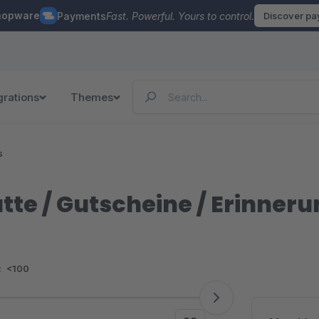
hopware
Payments
Fast. Powerful. Yours to control.
Discover p
grations
Themes
s
te / Gutscheine / Erinneru
:
<100