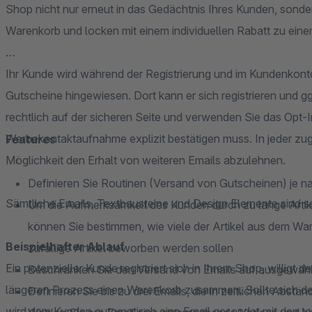
Shop nicht nur erneut in das Gedächtnis Ihres Kunden, sondern
Warenkorb und locken mit einem individuellen Rabatt zu eine
Ihr Kunde wird während der Registrierung und im Kundenkonto
Gutscheine hingewiesen. Dort kann er sich registrieren und 
rechtlich auf der sicheren Seite und verwenden Sie das Opt-I
Werbekontaktaufnahme explizit bestätigen muss. In jeder zug
Features
Möglichkeit den Erhalt von weiteren Emails abzulehnen.
Definieren Sie Routinen (Versand von Gutscheinen) je 
Sämtliche Emails, Textbausteine und Design Elemente sind sel
Um die Aufmerksamkeit des Kunden durch zu lange Artikel-
können Sie bestimmen, wie viele der Artikel aus dem Wa
Beispielhafter Ablauf
zufällige Artikel beworben werden sollen​
Ein potenzieller Kunde registriert sich in Ihrem Shop, willigt 
Beschränken Sie den Versand von Emails auf ausgewäh
längeren Prozess einen Warenkorb zusammen. Sollte sich de
Definieren Sie bis zu drei Emails, die in zeitlichen Abst
wird dem Kunden automatisch eine Email gesendet mit den te