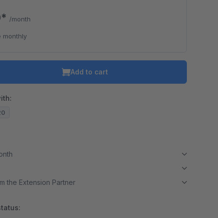
0*
/month
 monthly
Add to cart
ith:
20
month
m the Extension Partner
tatus: