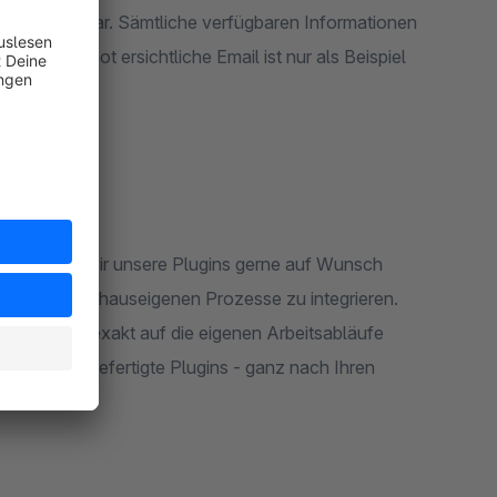
gen" machbar. Sämtliche verfügbaren Informationen
em Screenshot ersichtliche Email ist nur als Beispiel
ugins passen wir unsere Plugins gerne auf Wunsch
ert in Ihre hauseigenen Prozesse zu integrieren.
sungen, die exakt auf die eigenen Arbeitsabläufe
dividuell angefertigte Plugins - ganz nach Ihren