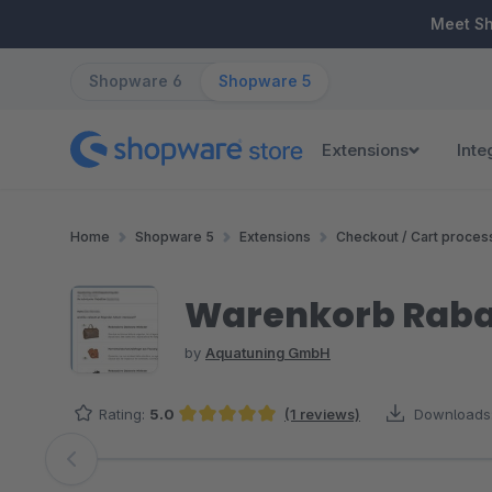
ip to main content
Skip to search
Skip to main navigation
Meet S
Shopware 6
Shopware 5
Extensions
Inte
Home
Shopware 5
Extensions
Checkout / Cart proces
Warenkorb Rabat
by
Aquatuning GmbH
Rating:
5.0
(1 reviews)
Downloads
Average rating of 5 out of 5 stars
Skip image gallery