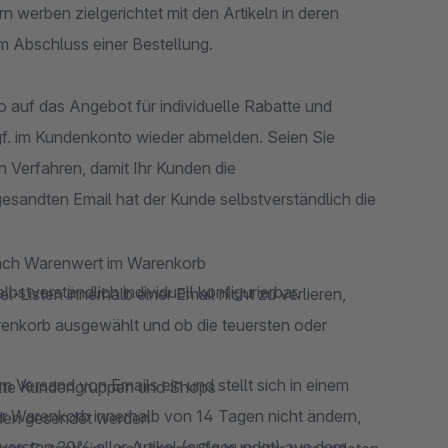
 werben zielgerichtet mit den Artikeln in deren
m Abschluss einer Bestellung.
 auf das Angebot für individuelle Rabatte und
ggf. im Kundenkonto wieder abmelden. Seien Sie
n Verfahren, damit Ihr Kunden die
esandten Email hat der Kunde selbstverständlich die
nach Warenwert im Warenkorb​
bstverständlich individuell konfigurierbar.
Listen innerhalb einer Email nicht zu verlieren,
renkorb ausgewählt und ob die teuersten oder
dem Versand von Emails ein und stellt sich in einem
lte Kundengruppen und Shops
r Warenkorb innerhalb von 14 Tagen nicht ändern,
änden gesendet werden
uersten 20% aller Artikel (aufgerundet) aus dem