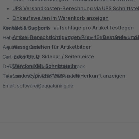
UPS Versandkosten-Berechnung via UPS Schnittstel
Einkaufswelten im Warenkorb anzeigen
Versandarten & -aufschläge pro Artikel festlegen
Kontakt & Support
Artikel Benachrichtigungen Pro - für Bestände und 
Haben Sie Fragen, Kritik oder Anregungen - dann nehmen Sie b
Wasserzeichen für Artikelbilder
Aquatuning GmbH
Individuelle Sidebar / Seitenleiste
Carl-Zeiss-Str. 2
Mention XML Schnittstelle
D-33758 Schloß Holte-Stukenbrock
Landestypische MwSt nach Herkunft anzeigen
Telefon: +49 (0) 5207 95846-140
Email: software@aquatuning.de