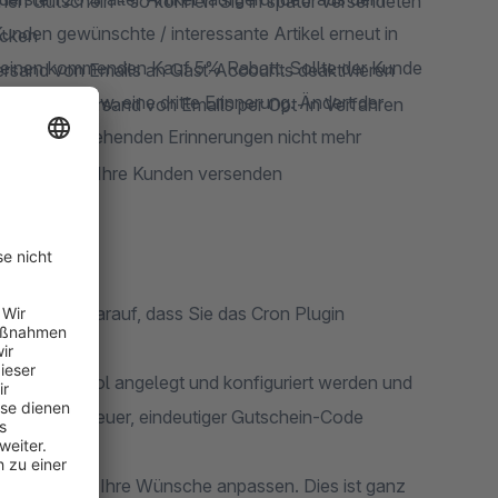
nen Gutschein - so können Sie in später versendeten
unden gewünschte / interessante Artikel erneut in
ocken
uf einen kommenden Kauf 5% Rabatt. Sollte der Kunde
Versand von Emails an Gast-Accounts deaktivieren
e zweite bzw. eine dritte Erinnerung. Ändert der
Kunden dem Versand von Emails per Opt-In Verfahren
e noch ausstehenden Erinnerungen nicht mehr
fordert an Ihre Kunden versenden
 achten Sie darauf, dass Sie das Cron Plugin
hopware Tool angelegt und konfiguriert werden und
matisch ein neuer, eindeutiger Gutschein-Code
l Vorlagen an Ihre Wünsche anpassen. Dies ist ganz