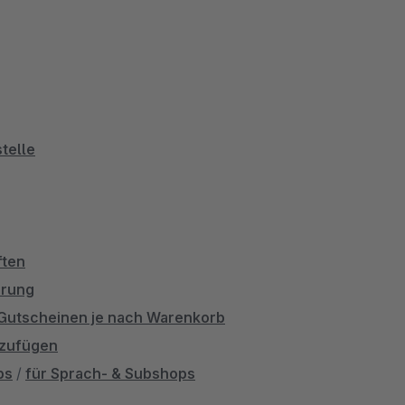
telle
ften
erung
/Gutscheinen je nach Warenkorb
nzufügen
ps
/
für Sprach- & Subshops