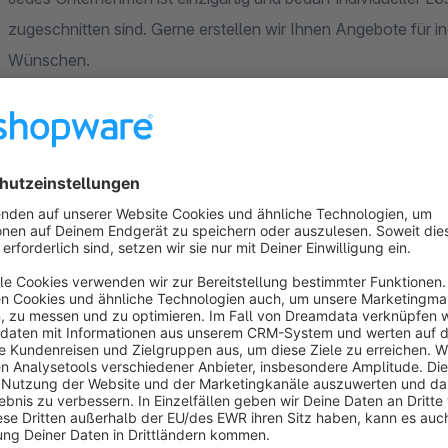
zugeschnitten sind. Gerne erstellen wir Ihnen Angebote für in
Wünschen.
Weitere ausgewählte Plugins
Artikel Set Konfigurator (PC, Müsli etc)
Automatische Zoll Anmeldung - Huebner IT Schnitts
Registrierungs-Konfigurator
Artikel Schleifen / Ribbons / Badges
Bestellstatus / Zahlungsstatus administrieren
Sanktions- / Terrorlisten Prüfung von Lieferanschri