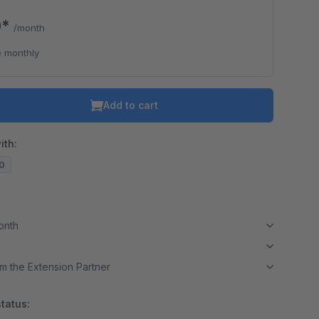
0*
/month
 monthly
Add to cart
ith:
20
month
m the Extension Partner
tatus: