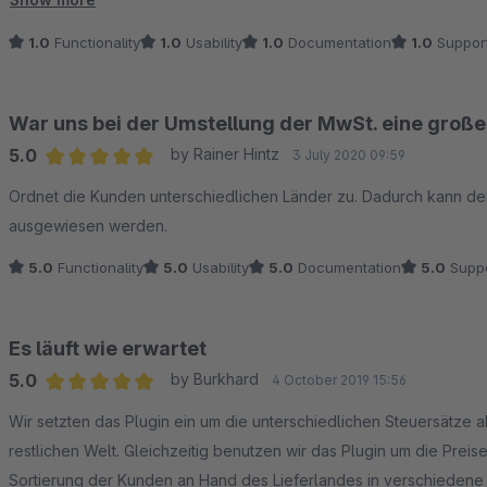
haben 2023. Kein Wunder, dass es nicht funktioniert.
1.0
Functionality
1.0
Usability
1.0
Documentation
1.0
Suppor
Dr. Daniel Krawietz
War uns bei der Umstellung der MwSt. eine große 
5.0
by Rainer Hintz
3 July 2020 09:59
Average rating of 5 out of 5 stars
Ordnet die Kunden unterschiedlichen Länder zu. Dadurch kann d
ausgewiesen werden.
5.0
Functionality
5.0
Usability
5.0
Documentation
5.0
Suppo
Es läuft wie erwartet
5.0
by Burkhard
4 October 2019 15:56
Average rating of 5 out of 5 stars
Wir setzten das Plugin ein um die unterschiedlichen Steuersätze
restlichen Welt. Gleichzeitig benutzen wir das Plugin um die Prei
Sortierung der Kunden an Hand des Lieferlandes in verschiedene