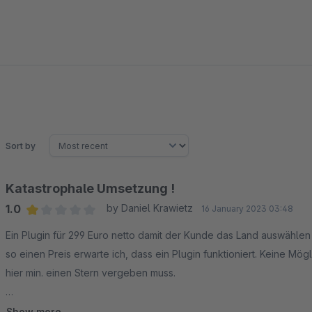
Sort by
Katastrophale Umsetzung !
1.0
by Daniel Krawietz
16 January 2023 03:48
Average rating of 1 out of 5 stars
Ein Plugin für 299 Euro netto damit der Kunde das Land auswählen
so einen Preis erwarte ich, dass ein Plugin funktioniert. Keine Mö
hier min. einen Stern vergeben muss.
Ich erwarte, dass das Abo beendet wird und mir keine Kosten ents
Show more