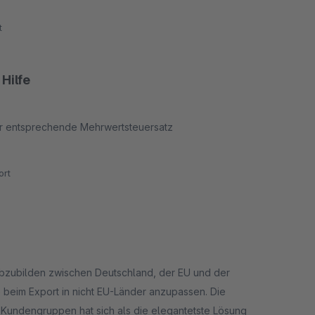
t
Hilfe
er entsprechende Mehrwertsteuersatz
rt
 abzubilden zwischen Deutschland, der EU und der
se beim Export in nicht EU-Länder anzupassen. Die
 Kundengruppen hat sich als die elegantetste Lösung