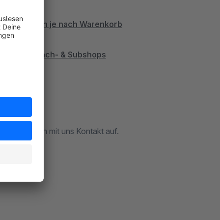
erung
/Gutscheinen je nach Warenkorb
nzufügen
ps
/
für Sprach- & Subshops
le
Preise
itte einfach mit uns Kontakt auf.