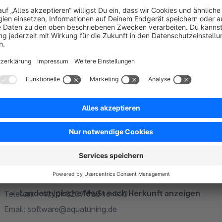
Lagerverwaltung
/
Lagerverwaltung & Kommissioni
Automatischer Versand von individuellen Rabatten
Individuelle Artikel automatisch dem Warenkorb hi
Zentrale Verwaltung von Kategorien für Sprachsho
RMA - Rücksendungen - Reklamationen abwickeln
UPS Versandkosten-Berechnung via UPS Schnittstel
Einkaufswelten im Warenkorb anzeigen
Versandarten & -aufschläge pro Artikel festlegen
Kontakt & Support
Artikel Benachrichtigungen Pro - für Bestände und 
Haben Sie Fragen, Kritik oder Anregungen - dann nehmen Sie b
Wasserzeichen für Artikelbilder
Aquatuning GmbH
Individuelle Sidebar / Seitenleiste
Carl-Zeiss-Str. 2
Mention XML Schnittstelle
D-33758 Schloß Holte-Stukenbrock
Landestypische MwSt nach Herkunft anzeigen
Telefon: +49 (0) 5207 95846-140
Email: software@aquatuning.de