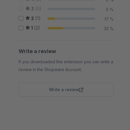
3
(0)
0 %
2
(1)
17 %
1
(2)
33 %
Write a review
If you downloaded this extension you can write a
review in the Shopware Account.
Write a review