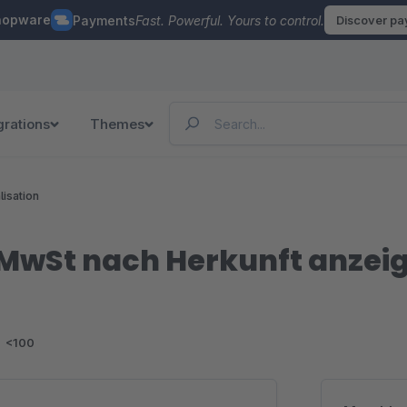
hopware
Payments
Fast. Powerful. Yours to control.
Discover p
grations
Themes
lisation
MwSt nach Herkunft anzei
<100