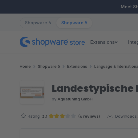
ip to main content
Skip to search
Skip to main navigation
Meet S
Shopware 6
Shopware 5
Extensions
Inte
Home
Shopware 5
Extensions
Language & Internationa
Landestypische 
by
Aquatuning GmbH
Rating:
3.1
(6 reviews)
Downloads:
Average rating of 3.08 out of 5 stars
Skip image gallery