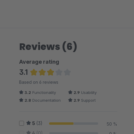
Reviews (6)
Average rating
3.1
Average rating of 3.08 out of 5 stars
Based on 6 reviews
3.2
Functionality
2.9
Usability
2.8
Documentation
2.9
Support
5
(3)
50 %
4
(0)
0 %