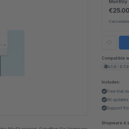
Monthly
€25.0
Cancelable
Compatible w
4.1.0 - 5.7.
Includes:
Free trial 
All updates
Support fro
Shopware 6 s