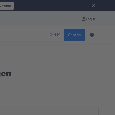
ayments
Log in
Ctrl
K
Search
gen