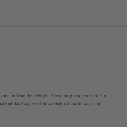
 kann und ihm die richtigen Preise angezeigt werden. Für
glichkeit das Plugin vorher zu testen. Schade, dass man
tehen. Letztes Update des Plugins im Jahre 2020. Wir