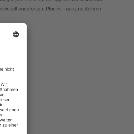
dividuell angefertigte Plugins - ganz nach Ihren
telle
ften