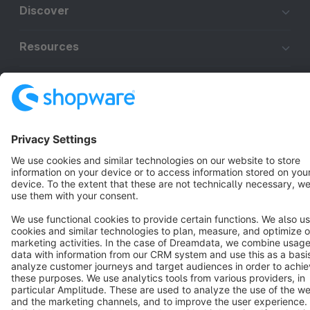
Discover
Resources
English
Star
3k+
Terms & Conditions
Privacy
Legal notice
Cookie settings
Copyright © shopware AG - All rights reserved
Notice: * All prices are quoted net of the statutory value-added tax