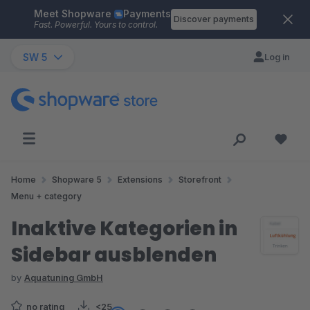
Meet Shopware
Payments
Skip to main content
Discover payments
Fast. Powerful. Yours to control.
SW 5
Log in
Home
Shopware 5
Extensions
Storefront
Menu + category
Inaktive Kategorien in
Sidebar ausblenden
by
Aquatuning GmbH
no rating
<25