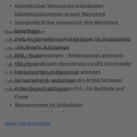
Automatischer Versand von individuellen
Rabatten/Gutscheinen je nach Warenkorb
Individuelle Artikel automatisch dem Warenkorb
hinzufügen
Kontakt & Support
Zentrale Verwaltung von Kategorien für Sprachshops
Haben Sie Fragen, Kritik oder Anregungen - dann nehmen Sie
/
für Sprach- & Subshops
bitte einfach mit uns Kontakt auf.
RMA - Rücksendungen - Reklamationen abwickeln
Aquatuning GmbH
UPS Versandkosten-Berechnung via UPS Schnittstelle
Carl-Zeiss-Str. 2
Einkaufswelten im Warenkorb anzeigen
D-33758 Schloß Holte-Stukenbrock
Versandarten & -aufschläge pro Artikel festlegen
Telefon: +49 (0) 5207 95846-140
Artikel Benachrichtigungen Pro - für Bestände und
Email: software@aquatuning.de
Preise
Wasserzeichen für Artikelbilder
Individuelle Sidebar / Seitenleiste
Mention XML Schnittstelle
Show full description
Landestypische MwSt nach Herkunft anzeigen