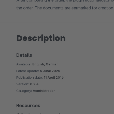
After completing the order, the plugin automatically
the order. The documents are earmarked for creation
Description
Details
Available:
English, German
Latest update:
5 June 2025
Publication date:
11 April 2016
Version:
0.2.4
Category:
Administration
Resources