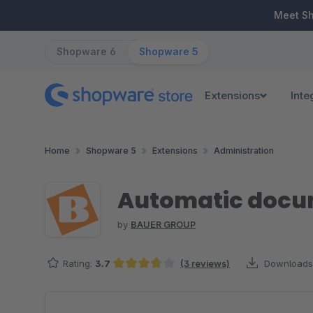
ip to main content
Skip to search
Skip to main navigation
Meet S
Shopware 6
Shopware 5
Extensions
Inte
Home
Shopware 5
Extensions
Administration
Automatic docume
by
BAUER GROUP
Rating:
3.7
(3 reviews)
Downloads
Average rating of 3.67 out of 5 stars
Skip image gallery