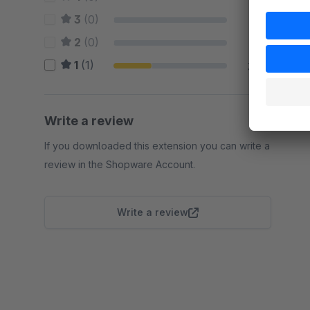
3
(0)
0 %
2
(0)
0 %
1
(1)
33 %
Write a review
If you downloaded this extension you can write a
review in the Shopware Account.
Write a review