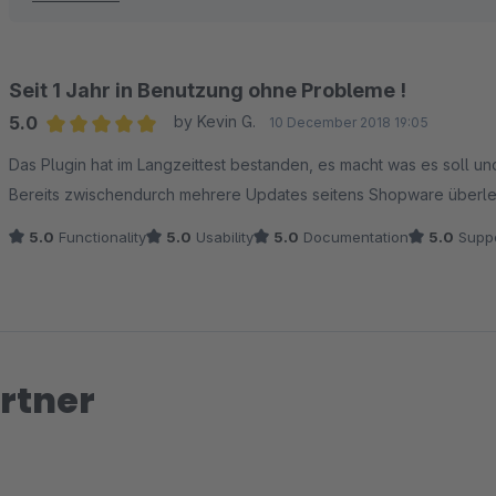
Seit 1 Jahr in Benutzung ohne Probleme !
5.0
by Kevin G.
10 December 2018 19:05
Average rating of 5 out of 5 stars
Das Plugin hat im Langzeittest bestanden, es macht was es soll u
Bereits zwischendurch mehrere Updates seitens Shopware überleb
5.0
Functionality
5.0
Usability
5.0
Documentation
5.0
Suppo
rtner