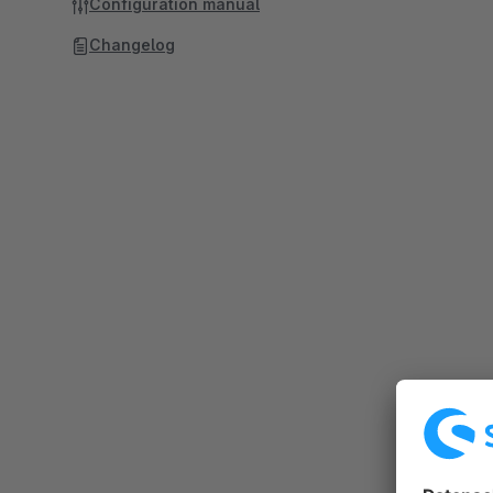
Configuration manual
Changelog