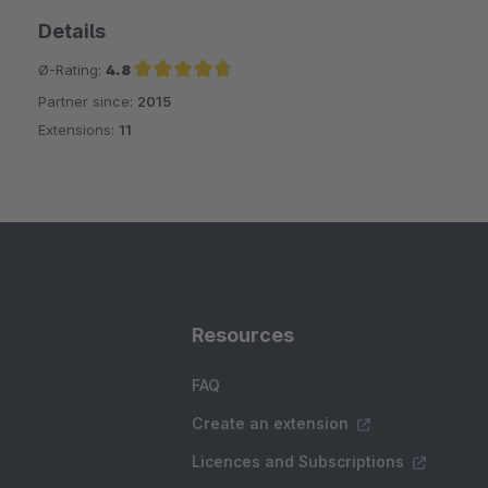
Details
Ø-Rating:
4.8
Partner since:
2015
Average rating of 4.8 out of 5 stars
Extensions:
11
Resources
FAQ
Create an extension
Licences and Subscriptions