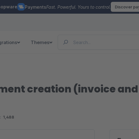
hopware
Payments
Fast. Powerful. Yours to control.
Discover p
grations
Themes
nt creation (invoice and /
:
1,488