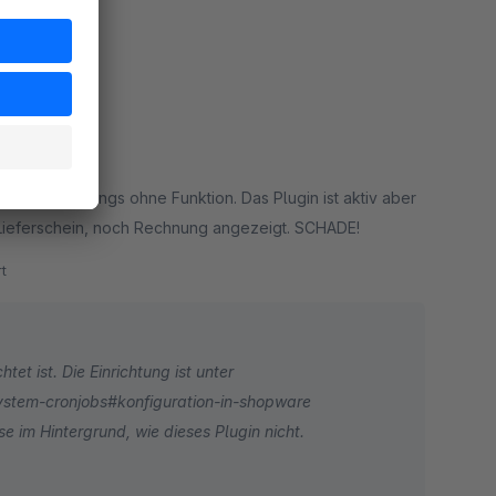
 abhängig von der Kundengruppe individuell (checkbox)
rt
uppe verpasst haben, wäre das eine Lösung :-). Duftig
tiviert, allerdings ohne Funktion. Das Plugin ist aktiv aber
Lieferschein, noch Rechnung angezeigt. SCHADE!
t
tet ist. Die Einrichtung ist unter
ystem-cronjobs#konfiguration-in-shopware
 im Hintergrund, wie dieses Plugin nicht.