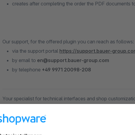
creates after completing the order the PDF documents to
Our support, for the offered plugin you can reach as follows:
via the support portal
https://support.bauer-group.c
by email to
en@support.bauer-group.com
by telephone
+49 9971 20098-208
Your specialist for technical interfaces and shop customizati
For more than 10 years, we have been supporting our custom
extensive portfolio of interfaces at our disposal. The linkin
accounting software and the logistics partner we realize effic