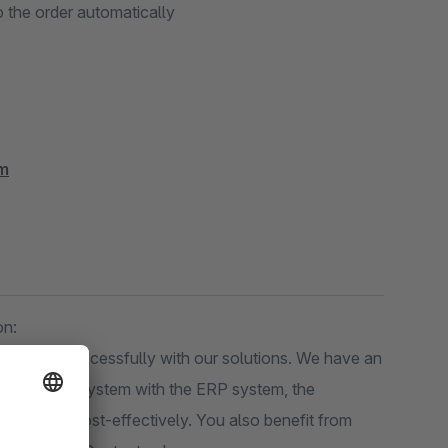
 the order automatically
om
on:
ers very successfully with our solutions. We have an
g of the shop system with the ERP system, the
iently and cost-effectively. You also benefit from