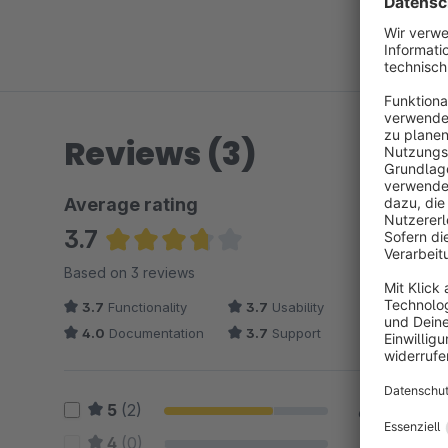
Reviews (3)
Average rating
3.7
Average rating of 3.67 out of 5 stars
Based on 3 reviews
3.7
Functionality
3.7
Usability
4.0
Documentation
3.7
Support
5
(2)
67 %
4
(0)
0 %