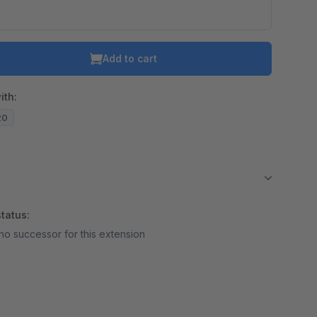
Add to cart
ith:
20
tatus:
no successor for this extension