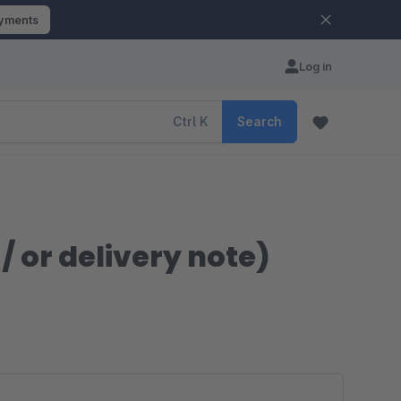
ayments
Log in
Ctrl
K
Search
 or delivery note)