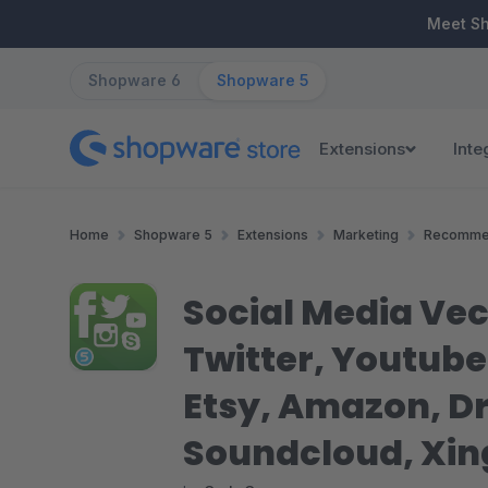
ip to main content
Skip to search
Skip to main navigation
Meet S
Shopware 6
Shopware 5
Extensions
Inte
Home
Shopware 5
Extensions
Marketing
Recomme
Social Media Vec
Twitter, Youtube
Etsy, Amazon, Dr
Soundcloud, Xin