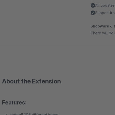
All updates
Support fro
Shopware 6 s
There will be 
About the Extension
Features:
overall 105 different icons