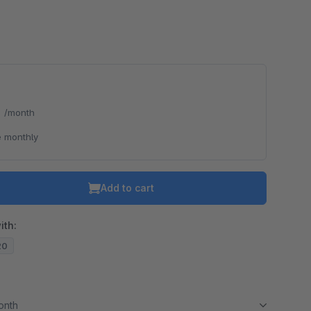
*
/month
 monthly
Add to cart
ith:
20
month