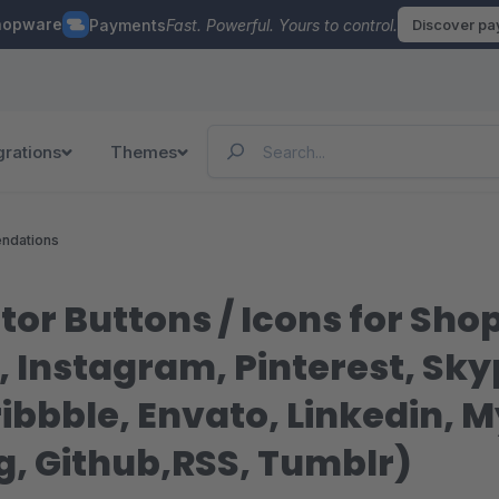
hopware
Payments
Fast. Powerful. Yours to control.
Discover p
grations
Themes
ndations
tor Buttons / Icons for Sh
, Instagram, Pinterest, Sky
ibbble, Envato, Linkedin, 
g, Github,RSS, Tumblr)