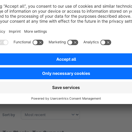
RSS
You have a question about the plugin?
Skype (click on icon open the skype app)
Use our contact form on our website and write us a message
Tumblr
www.code-cap.com
Twitter
Vimeo
Plugin is not displayed correctly!
Xing
Delete the cache and compile the theme. If this doesn't help
Youtube
Sort by