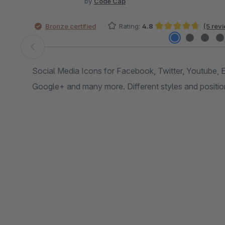
by
Code Cap
Bronze certified
Rating:
4.8
(5 rev
Average rating of 4.8 out of 5 stars
Skip image gallery
Social Media Icons for Facebook, Twitter, Youtube, E
Google+ and many more. Different styles and position