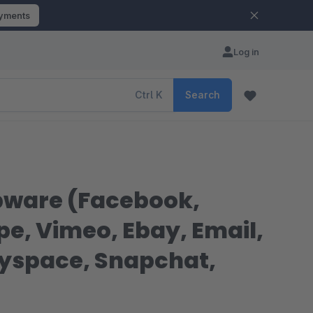
ayments
Log in
Ctrl
K
Search
opware (Facebook,
pe, Vimeo, Ebay, Email,
Myspace, Snapchat,