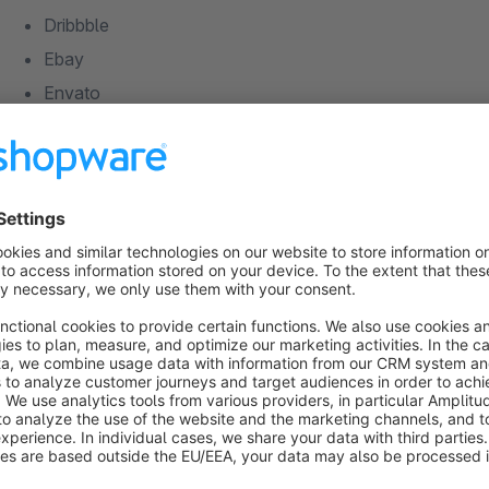
Dribbble
Ebay
Envato
Email (click on icon open the default mail client)
Etsy
Facebook
Github
Google+
Instagram
Linkedin
Myspace
Pinterest
Snapchat
Soundcloud
Support