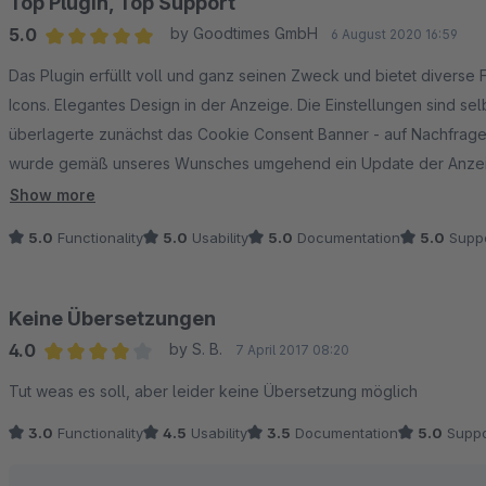
Top Plugin, Top Support
5.0
by Goodtimes GmbH
6 August 2020 16:59
Average rating of 5 out of 5 stars
Das Plugin erfüllt voll und ganz seinen Zweck und bietet diverse
Icons. Elegantes Design in der Anzeige. Die Einstellungen sind se
überlagerte zunächst das Cookie Consent Banner - auf Nachfrage
wurde gemäß unseres Wunsches umgehend ein Update der Anzeige
die Icons schiebt. Sehr gutes Preis/Leistungs Verhältnis.
Show more
5.0
Functionality
5.0
Usability
5.0
Documentation
5.0
Suppo
Keine Übersetzungen
4.0
by S. B.
7 April 2017 08:20
Average rating of 4 out of 5 stars
Tut weas es soll, aber leider keine Übersetzung möglich
3.0
Functionality
4.5
Usability
3.5
Documentation
5.0
Suppo