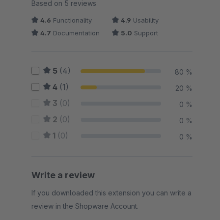
Average rating of 4.8 out of 5 stars
Based on 5 reviews
4.6
Functionality
4.9
Usability
4.7
Documentation
5.0
Support
5
(4)
80 %
4
(1)
20 %
3
(0)
0 %
2
(0)
0 %
1
(0)
0 %
Write a review
If you downloaded this extension you can write a
review in the Shopware Account.