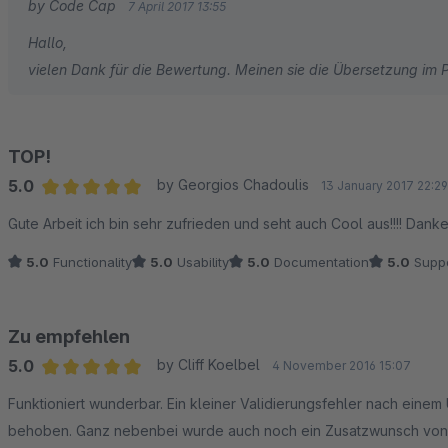
by Code Cap
7 April 2017 13:55
Hallo,
vielen Dank für die Bewertung. Meinen sie die Übersetzung im 
TOP!
5.0
by Georgios Chadoulis
13 January 2017 22:29
Average rating of 5 out of 5 stars
Gute Arbeit ich bin sehr zufrieden und seht auch Cool aus!!!! Dank
5.0
Functionality
5.0
Usability
5.0
Documentation
5.0
Suppo
Zu empfehlen
5.0
by Cliff Koelbel
4 November 2016 15:07
Average rating of 5 out of 5 stars
Funktioniert wunderbar. Ein kleiner Validierungsfehler nach eine
behoben. Ganz nebenbei wurde auch noch ein Zusatzwunsch von un