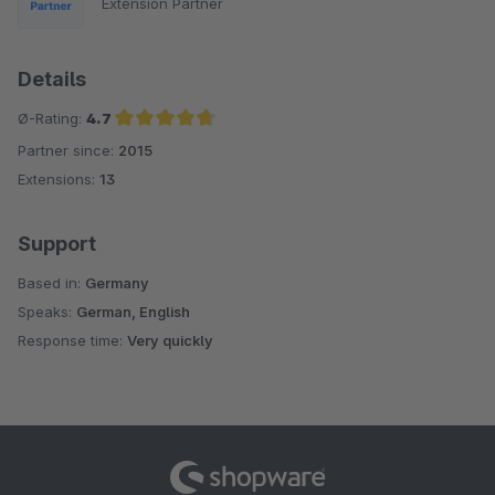
Extension Partner
Details
Ø-Rating:
4.7
Partner since:
2015
Average rating of 4.7 out of 5 stars
Extensions:
13
Support
Based in:
Germany
Speaks:
German, English
Response time:
Very quickly