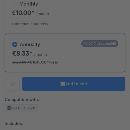
Monthly
€10.00*
/month
Cancelable monthly
16.67% discount
Annually
€8.33*
/month
€120.00
*
€100.00*
/year
Add to cart
Compatible with:
5.0.0 - 5.7.20
Includes: