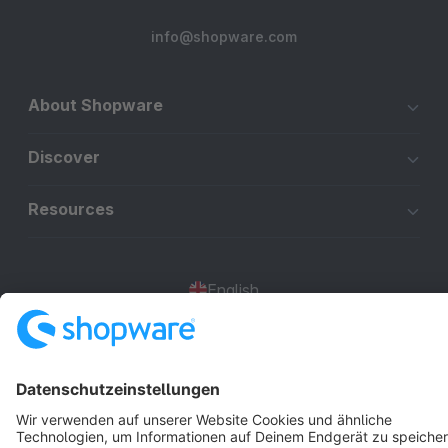
info@shopware.com
About Shopware
Discover
Resources
English
Star
3k+
Terms & Conditions
Privacy
Legal notice