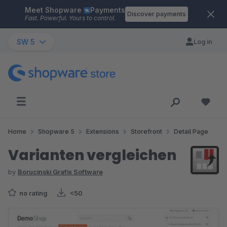
Meet Shopware
Payments
Skip to main content
Discover payments
Fast. Powerful. Yours to control.
SW 5
Log in
Home
Shopware 5
Extensions
Storefront
Detail Page
Varianten vergleichen
by
Borucinski Grafix Software
no rating
<50
Skip image gallery