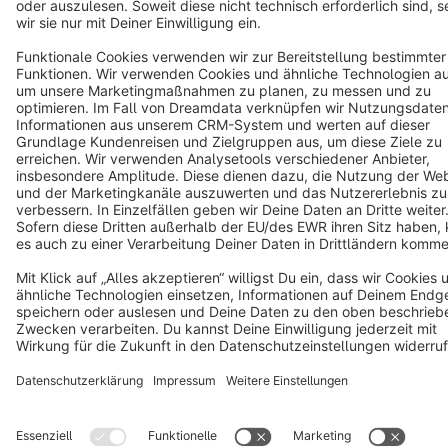
Cookie settings
Copyright © shopware AG - All rights reserved
Notice: * All prices are quoted net of the statutory value-added tax