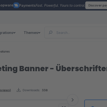
hopware
Payments
Fast. Powerful. Yours to control.
Discover p
grations
Themes
eatures
ing Banner - Überschrifte
reviews)
Downloads:
338