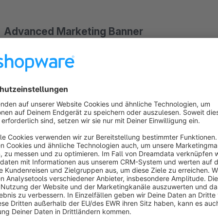
Advanced Marketing Banner
Mit diesem Plugin kannst du im Handumdrehen Überschriften,
Bannern anzeigen lassen. Dadurch werden die textuellen Inf
Banner kann dabei mit einem Artikel verknüpft werden. Dadurc
Artikelname etc. anzuzeigen. Dadurch wird der Banner auch a
verknüpft. Wird der Artikel deaktiviert, wird auch automatisc
Overline, der Headline und des Texts angepasst werden pro 
Einstellungen können zentral in der Plugin-Konfiguration pro
Banner von diesen Einstellungen abweichen, können am Bann