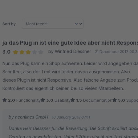
Sort by
ja das Plug in ist eine gute Idee aber nicht Respon
3.0
by Winfried Diessner
21 December 2017 00:3
Average rating of 3 out of 5 stars
Nun das Plug kann ein Shop aufwerten. Leider wird angegeben das dieses Plugin Responsive ist, das ist nur halb korrekt.
Schriften, also der Text wird leider davon ausgenommen. Also
dieses Plugin ist nicht Responsive. Also falsche Angabe zum Prod
Kontrolliert das eigentlich keiner, bei so vielen Mitarbeitern.
2.0
Functionality
3.0
Usability
1.5
Documentation
5.0
Suppo
by neonlines GmbH
10 January 2018 07:11
Danke Herr Diessner für die Bewertung. Die Schrift skaliert absi
Geräten zu gewährleisten. Unter 920px rutscht der Text stand