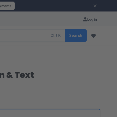
ayments
Log in
Ctrl
K
Search
n & Text