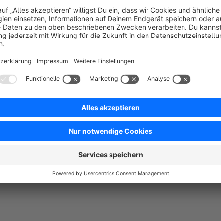
Weitere Plugins aus der neonlines-Banner-S
Advanced Marketing Banner
DAS Plugin für Einkaufswelten
:
Content Creator
LIVE Demo
Die Darstellung und die verschiedenen Einstellungsmöglich
https://demoshop.neonlines.de