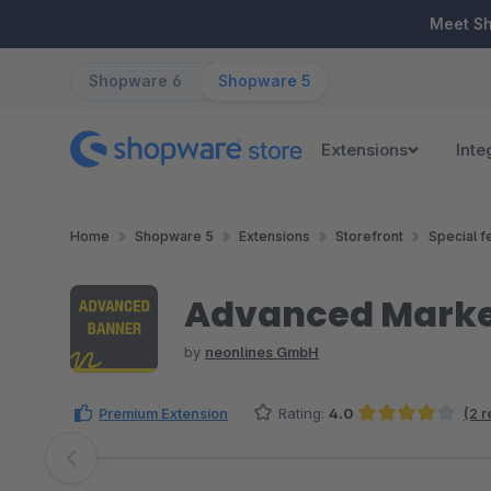
ip to main content
Skip to search
Skip to main navigation
Meet S
Shopware 6
Shopware 5
Extensions
Inte
Home
Shopware 5
Extensions
Storefront
Special f
Advanced Market
by
neonlines GmbH
Premium Extension
Rating:
4.0
(2 
Average rating of 4 out of 5 stars
Skip image gallery