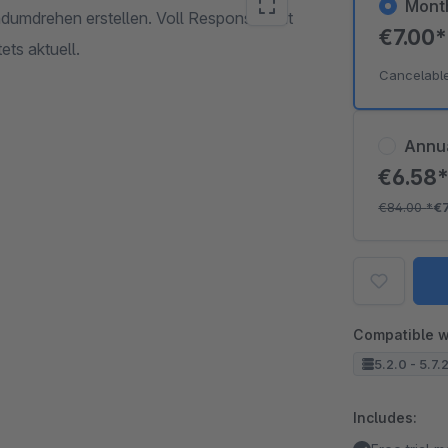
Mont
umdrehen erstellen. Voll Responsiv. Mit
€7.00
ets aktuell.
Cancelabl
Annu
€6.58
€84.00
*
€
Compatible w
5.2.0 - 5.7.
Includes: