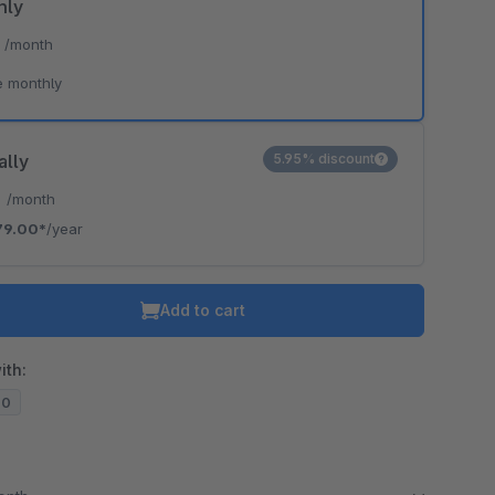
hly
*
/month
e monthly
ally
5.95% discount
*
/month
79.00*
/year
Add to cart
ith:
20