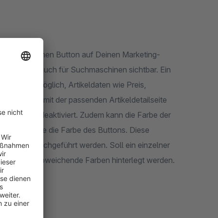
 Text und einen Button auf Deinen Marketing-
ormationen auch für Suchmaschinen sichtbar. Ein
h wird es möglich, Artikeldaten wie Preis,
utomatisch mit der passenden Artikeldetailseite
h der Banner deaktiviert. Zudem kann die Farbe der
Banner, sowie die Farbe des Buttons. Diese
 Subshop durchgeführt werden. Soll ein einzelner
er selbst abweichende Farben hinterlegt werden.