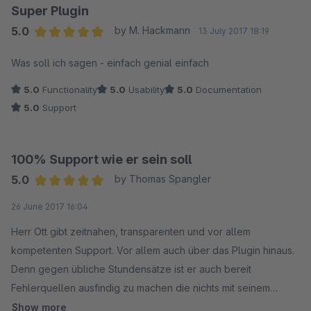
Super Plugin
5.0
by M. Hackmann
13 July 2017 18:19
Average rating of 5 out of 5 stars
Was soll ich sagen - einfach genial einfach
5.0
Functionality
5.0
Usability
5.0
Documentation
5.0
Support
100% Support wie er sein soll
5.0
by Thomas Spangler
Average rating of 5 out of 5 stars
26 June 2017 16:04
Herr Ott gibt zeitnahen, transparenten und vor allem
kompetenten Support. Vor allem auch über das Plugin hinaus.
Denn gegen übliche Stundensätze ist er auch bereit
Fehlerquellen ausfindig zu machen die nichts mit seinem
Plugin zu tun haben...und hilft somit schnell zu einem
Show more