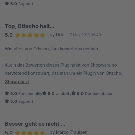
5.0
Support
unsererseits wurde in kürzester Zeit per Update umgesetzt.
Absolute Kaufempfehlung für das Plugin sowie ein großes
Dankeschön an den Hersteller für den tollen Support!
Top, Ottscho halt...
5.0
by Udo
17 May 2018 09:40
Average rating of 5 out of 5 stars
Wie alles von Ottscho, funktioniert das einfach.
Allein das Bewerten dieses Plugins ist von Shopware so
nervtötend konstruiert, das man um ein Plugin von Ottscho
nicht herumkommt, wenn man seine Kunden nicht verärgern
Show more
möchte...
5.0
Functionality
5.0
Usability
5.0
Documentation
5.0
Support
Besser geht es nicht....
5.0
by Marco Traulsen