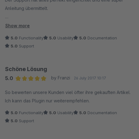
Mit freundlichem Gruß
Anleitung übermittelt.
Marco T.
Hoher Nutzen für Kunden durch einfache und zeitsparende
Show more
Bewertungsmöglichkeit.
5.0
Functionality
5.0
Usability
5.0
Documentation
5.0
Support
Schöne Lösung
5.0
by Franzi
26 July 2017 10:17
Average rating of 5 out of 5 stars
So bewerten unsere Kunden viel öfter ihre gekauften Artikel.
Ich kann das Plugin nur weiterempfehlen.
5.0
Functionality
5.0
Usability
5.0
Documentation
5.0
Support