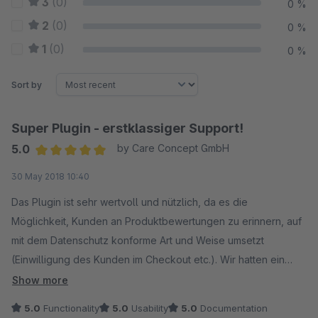
3
(0)
0 %
2
(0)
0 %
1
(0)
0 %
Sort by
Super Plugin - erstklassiger Support!
5.0
by Care Concept GmbH
Average rating of 5 out of 5 stars
30 May 2018 10:40
Das Plugin ist sehr wertvoll und nützlich, da es die
Möglichkeit, Kunden an Produktbewertungen zu erinnern, auf
mit dem Datenschutz konforme Art und Weise umsetzt
(Einwilligung des Kunden im Checkout etc.). Wir hatten ein
paar Rückfragen bzgl. Installation und Konfiguration. Der
Show more
Support, den wir dabei erhalten haben, war in jeder Hinsicht
5.0
Functionality
5.0
Usability
5.0
Documentation
absolut erstklassig. Ein kleiner Anpassungswunsch