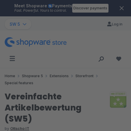
Meet Shopware
Payments
Skip to main content
Discover payments
Fast. Powerful. Yours to control.
SW 5
Log in
Home
Shopware 5
Extensions
Storefront
Special features
Vereinfachte
Artikelbewertung
(SW5)
by
Ottscho IT