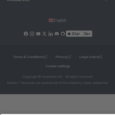
English
Star
3k+
Terms & Conditions
Privacy
Legal notice
Cookie settings
Copyright © shopware AG - All rights reserved
Notice: * All prices are quoted net of the statutory value-added tax