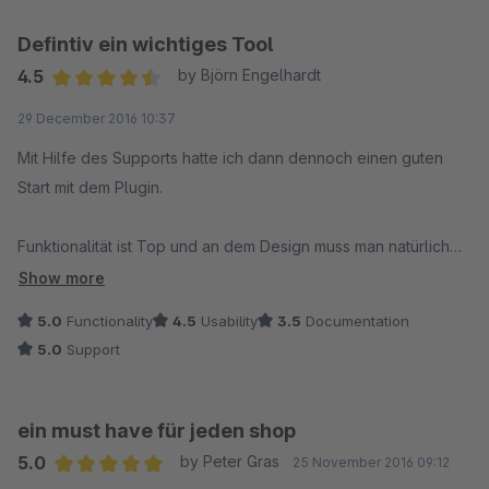
Defintiv ein wichtiges Tool
4.5
by Björn Engelhardt
Average rating of 4.5 out of 5 stars
29 December 2016 10:37
Mit Hilfe des Supports hatte ich dann dennoch einen guten
Start mit dem Plugin.
Funktionalität ist Top und an dem Design muss man natürlich
arbeiten. Dennoch funktioniert alles und erfüllt seinen Zweck,
Show more
die Kunden dazu zu bewegen eine Bewertung abzugeben.
5.0
Functionality
4.5
Usability
3.5
Documentation
5.0
Support
ein must have für jeden shop
5.0
by Peter Gras
25 November 2016 09:12