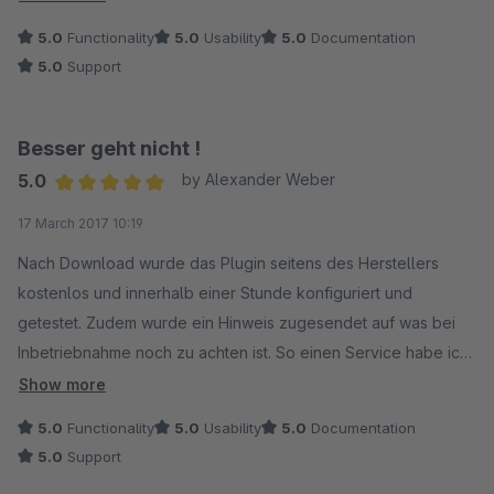
einsatzfähigen Shop.
5.0
Functionality
5.0
Usability
5.0
Documentation
5.0
Support
Besser geht nicht !
5.0
by Alexander Weber
Average rating of 5 out of 5 stars
17 March 2017 10:19
Nach Download wurde das Plugin seitens des Herstellers
kostenlos und innerhalb einer Stunde konfiguriert und
getestet. Zudem wurde ein Hinweis zugesendet auf was bei
Inbetriebnahme noch zu achten ist. So einen Service habe ich
noch nicht erlebt. Bravo !
Show more
5.0
Functionality
5.0
Usability
5.0
Documentation
5.0
Support