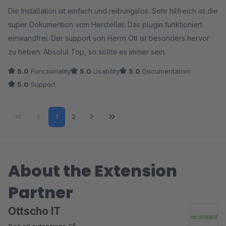
Average rating of 5 out of 5 stars
Die Installation ist einfach und reibungslos. Sehr hilfreich ist die
super Dokumention vom Hersteller. Das plugin funktioniert
einwandfrei. Der support von Herrn Ott ist besonders hervor
zu heben. Absolut Top, so sollte es immer sein.
5.0
Functionality
5.0
Usability
5.0
Documentation
5.0
Support
Page
Page
1
2
About the Extension
Partner
Ottscho IT
See all extensions