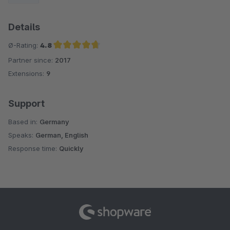
Details
Ø-Rating:
4.8
Partner since:
2017
Average rating of 4.8 out of 5 stars
Extensions:
9
Support
Based in:
Germany
Speaks:
German, English
Response time:
Quickly