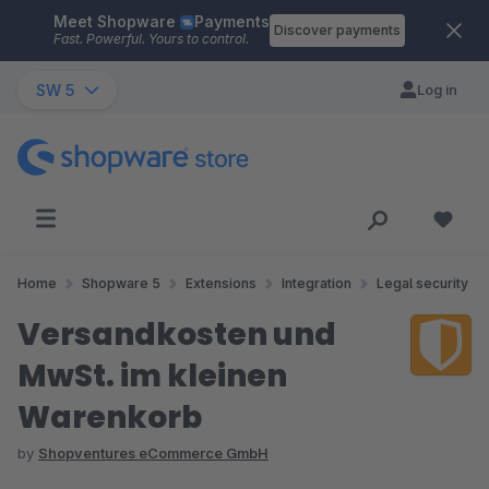
Meet Shopware
Payments
Skip to main content
Discover payments
Fast. Powerful. Yours to control.
SW 5
Log in
Home
Shopware 5
Extensions
Integration
Legal security
Versandkosten und
MwSt. im kleinen
Warenkorb
by
Shopventures eCommerce GmbH