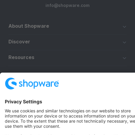
info@shopware.com
About Shopware
Discover
Resources
English
Star
3k+
Terms & Conditions
Privacy
Legal notice