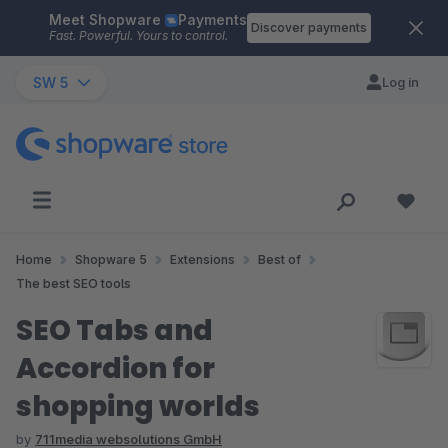
Meet Shopware
Payments
Skip to main content
Discover payments
Fast. Powerful. Yours to control.
SW 5
Log in
Home
Shopware 5
Extensions
Best of
The best SEO tools
SEO Tabs and
Accordion for
shopping worlds
by
711media websolutions GmbH