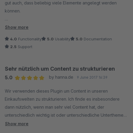
gut auch, dass beliebig viele Elemente angelegt werden
können.
Leider lassen sich die einzelnen Accordion-Elemente nicht
Show more
(um-) sortieren, daher für uns nicht brauchbar.
4.0
Functionality
5.0
Usability
5.0
Documentation
2.5
Support
Der Support antwortete auf unsere Anfrage leider erst nach
fast zwei Wochen.
Sehr nützlich um Content zu strukturieren
5.0
by hanna.de
9 June 2017 16:39
Average rating of 5 out of 5 stars
Wir verwenden dieses Plugin um Content in unseren
Einkaufswelten zu strukturieren. Ich finde es insbesondere
dann nützlich, wenn man sehr viel Content hat, der
unterschiedlich wichtig ist oder unterschiedliche Unterthemen
bedient, die man dann bequem in entsprechenden Tabs
Show more
unterbringen kann bzw. das Wichtige dann im ersten