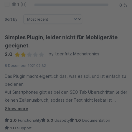
1
(0)
0 %
Sort by
Simples Plugin, leider nicht für Mobilgeräte
geeignet.
2.0
by Ilgenfritz Mechatronics
Average rating of 2 out of 5 stars
8 December 2021 09:32
Das Plugin macht eigentlich das, was es soll und ist einfach zu
bedienen.
Auf Smartphones gibt es bei den SEO Tab Überschriften leider
keinen Zeilenumbruch, sodass der Text nicht lesbar ist.
Daher nur für Desktop-Größen geeignet.
Show more
2.0
Functionality
5.0
Usability
1.0
Documentation
1.0
Support