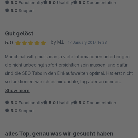
5.0
Functionality
5.0
Usability
5.0
Documentation
sichtbaren Tab hat. Sehr lobenswert ist auch der Support von
5.0
Support
Stuttgart Media. Wir hatten einen kleiner Darstellungsfehler,
der binnen kurzer Zeit behoben wurde.
Gut gelöst
5.0
by M.L
17 January 2017 14:28
Average rating of 5 out of 5 stars
Manchmal will / muss man ja viele Informationen unterbringen
die nicht unbedingt sofort ersichtlich sein müssen, und dafür
sind die SEO Tabs in den Einkaufswelten optimal. Hat erst nicht
so funktioniert wie ich es mir dachte, lag aber an meiner
Denkweise. Support war schnell und richtig gut. Hat mein
Show more
eigen verursachtes Problem innerhalb kurzer Zeit gelöst.
5.0
Functionality
5.0
Usability
5.0
Documentation
Vielen Dank dafür noch einmal. Kann ich nur empfehlen
5.0
Support
alles Top, genau was wir gesucht haben