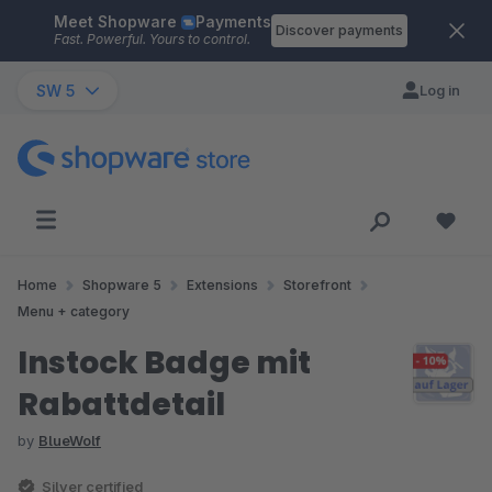
Meet Shopware
Payments
Skip to main content
Discover payments
Fast. Powerful. Yours to control.
SW 5
Log in
Home
Shopware 5
Extensions
Storefront
Menu + category
Instock Badge mit
Rabattdetail
by
BlueWolf
Silver certified