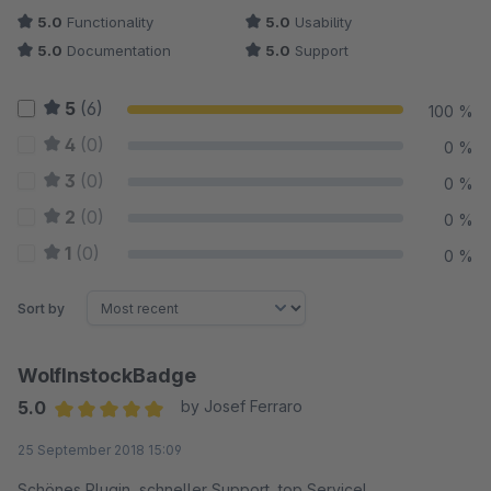
5.0
Functionality
5.0
Usability
5.0
Documentation
5.0
Support
5
(6)
100 %
4
(0)
0 %
3
(0)
0 %
2
(0)
0 %
1
(0)
0 %
Sort by
WolfInstockBadge
5.0
by Josef Ferraro
Average rating of 5 out of 5 stars
25 September 2018 15:09
Schönes Plugin, schneller Support, top Service!