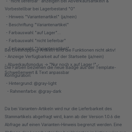
- "nicht lieferbar" anzeigen bei Abverkaufsartikeln &
Vorbestellbar bei Lagerbestand "0"
- Hinweis "Variantenartikel" (ja/nein)
- Beschriftung "Variantenartikel"
- Farbauswahl "auf Lager"
- Farbauswahl "nicht lieferbar"
- Farbauswahl "Variantenartikel"
Bei Liveshopping-Artikeln sind die Funktionen nicht aktiv!
- Anzeige Verfügbarkeit auf der Startseite (ja/nein)
- Abverkaufsmodus -> "Nur noch x auf Lager !" -
Die Farben beziehen die neue Badge aus der Template-
Schwellenwert & Text anpassbar
Konfiguration:
- Hintergrund: @gray-light
- Rahmenfarbe: @gray-dark
Da bei Varianten-Artikeln wird nur die Lieferbarkeit des
Stammartikels abgefragt wird, kann ab der Version 1.0.6 die
Abfrage auf einen Varianten-Hinweis begrenzt werden. Eine