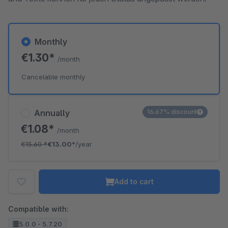
Monthly
€1.30*
/month
Cancelable monthly
Annually
16.67% discount
€1.08*
/month
€15.60
*
€13.00*
/year
Add to cart
Compatible with:
5.0.0 - 5.7.20