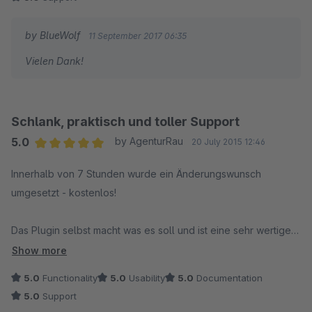
by BlueWolf
11 September 2017 06:35
Vielen Dank!
Schlank, praktisch und toller Support
5.0
by AgenturRau
20 July 2015 12:46
Average rating of 5 out of 5 stars
Innerhalb von 7 Stunden wurde ein Änderungswunsch
umgesetzt - kostenlos!
Das Plugin selbst macht was es soll und ist eine sehr wertige
Erweiterung.
Show more
5.0
Functionality
5.0
Usability
5.0
Documentation
5.0
Support