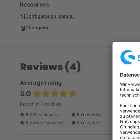
Resources
Configuration manual
Changelog
Reviews (4)
Average rating
5.0
Average rating of 5 out of 5 stars
Based on 4 reviews
5.0
Functionality
5.0
Usability
5.0
Documentation
5.0
Support