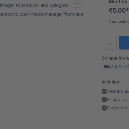
Monthly
d images to product- and category
€5.00
 button to open media manager from text
Cancelable
Compatible w
6.4.0.0 - 6.
Includes:
Free trial 
All updates
Support fro