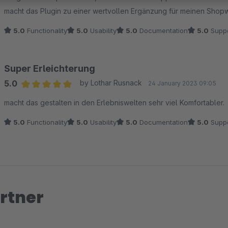
macht das Plugin zu einer wertvollen Ergänzung für meinen Shop
5.0
Functionality
5.0
Usability
5.0
Documentation
5.0
Suppo
Super Erleichterung
5.0
by Lothar Rusnack
24 January 2023 09:05
Average rating of 5 out of 5 stars
macht das gestalten in den Erlebniswelten sehr viel Komfortabler.
5.0
Functionality
5.0
Usability
5.0
Documentation
5.0
Suppo
rtner