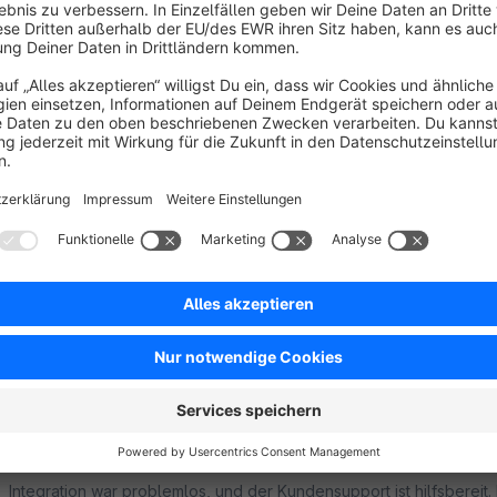
ist intuitiv und die Funktionalität perfekt auf meine Bedürfnisse z
Arbeit mit Shopware optimieren möchte!
5.0
Functionality
5.0
Usability
5.0
Documentation
5.0
Suppo
Praktische Erweiterung für kreative Inhalte
5.0
by Carsten Benecke
28 July 2023 13:01
Average rating of 5 out of 5 stars
Das Modul "Text Editor - Medien hinzufügen" von Shopware ist ei
ermöglicht mir, Medien nahtlos in meine Texte einzufügen und mei
5.0
Functionality
5.0
Usability
5.0
Documentation
5.0
Suppo
Bewertung für das Modul "Text Editor - Medien h
5.0
by David Kaiser
5 July 2023 11:44
Average rating of 5 out of 5 stars
Das Modul ist äußerst benutzerfreundlich und bietet vielfältige M
Integration war problemlos, und der Kundensupport ist hilfsbereit.