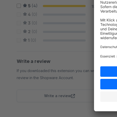
5
(4)
100 %
4
(0)
0 %
3
(0)
0 %
2
(0)
0 %
1
(0)
0 %
Write a review
If you downloaded this extension you can write a
review in the Shopware Account.
Write a review