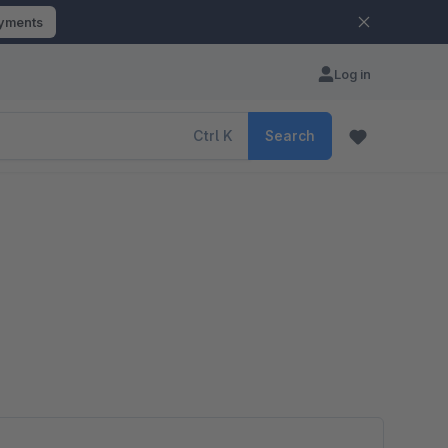
ayments
Log in
Ctrl
K
Search