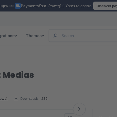
hopware
Payments
Fast. Powerful. Yours to control.
Discover p
grations
Themes
t Medias
iews)
Downloads:
232