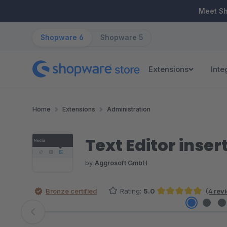
ip to main content
Skip to search
Skip to main navigation
Meet S
Shopware 6
Shopware 5
Extensions
Inte
Home
Extensions
Administration
Text Editor inser
by
Aggrosoft GmbH
Bronze certified
Rating:
5.0
(4 rev
Average rating of 5 out of 5 stars
Skip image gallery