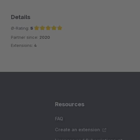
Details
Ø-Rating:
5
Partner since:
2020
Average rating of 5 out of 5 stars
Extensions:
4
Resources
FAQ
Create an extension