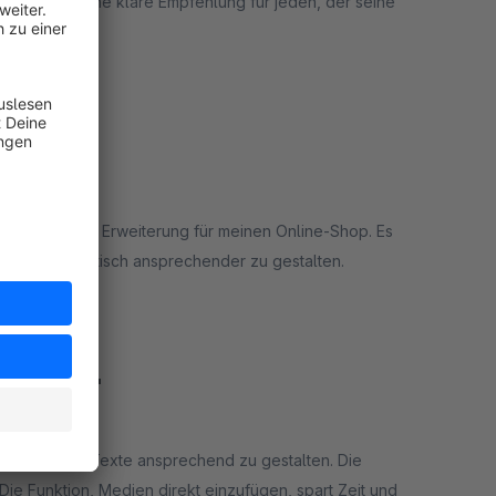
ugeschnitten. Eine klare Empfehlung für jeden, der seine
rt
ne praktische Erweiterung für meinen Online-Shop. Es
ne Inhalte optisch ansprechender zu gestalten.
rt
inzufügen"
öglichkeiten, Texte ansprechend zu gestalten. Die
 Die Funktion, Medien direkt einzufügen, spart Zeit und