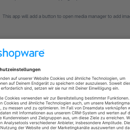
This app will add a button to open media manager to add imag
Sort by
Top Plugin: 'Text Editor Medien hinzufügen' für 
5.0
by Sabine Lang
3 June 2024 11:24
Average rating of 5 out of 5 stars
Das Plugin 'Text Editor Medien hinzufügen' für Shopware ist eine 
ermöglicht mir, Medien nahtlos direkt aus meinem Editor einzufügen,