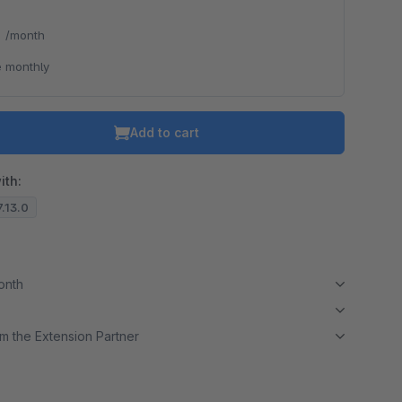
*
/month
 monthly
Add to cart
ith:
7.13.0
month
m the Extension Partner